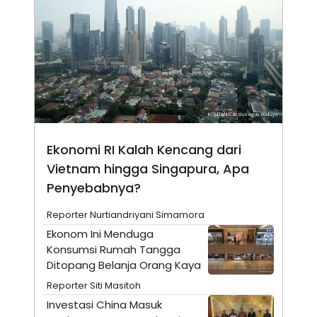
N
S
E
E
W
R
S
E
S
M
E
O
T
N
U
I
P
A
A
K
D
I
V
L
Ekonomi RI Kalah Kencang dari
A
Vietnam hingga Singapura, Apa
S
K
Penyebabnya?
O
R
P
Reporter Nurtiandriyani Simamora
O
Ekonom Ini Menduga
R
A
Konsumsi Rumah Tangga
S
Ditopang Belanja Orang Kaya
I
Reporter Siti Masitoh
K
N
I
A
Investasi China Masuk
L
T