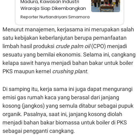
Madura, Kawasan Industri
A
I
S
V
Wiraraja Siap Dikembangkan
K
E
Reporter Nurtiandriyani Simamora
E
M
E
Menurut manajemen, kerjasama ini merupakan salah
N
T
satu kebijakan keberlanjutan berupa pemanfaatan
E
limbah hasil produksi
crude palm oil
(CPO) menjadi
R
I
sesuatu yang bernilai ekonomis. Selama ini, cangkang
A
N
kelapa sawit hanya menjadi bahan bakar untuk boiler
L
PKS maupun kernel
crushing plant
.
E
S
T
Di samping itu, kerja sama ini juga dapat mengurangi
A
R
emisi gas rumah kaca yang berasal dari janjang
I
kosong (jangkos) yang semula ditabur sebagai pupuk
organik. Pasalnya, saat ini, janjang kosong diolah
KANAL
menjadi bahan bakar biomassa untuk boiler di PKS
sebagai pengganti cangkang.
P
I
U
M