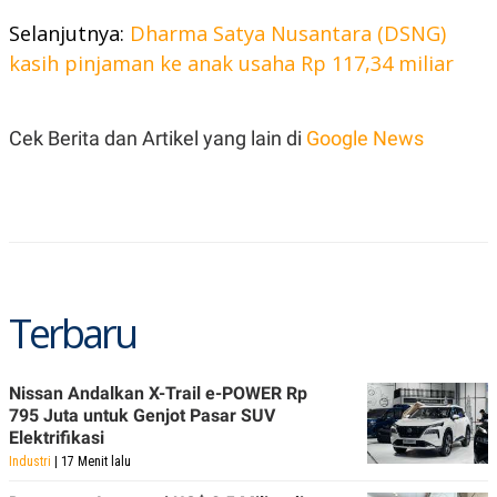
S
A
A
G
Selanjutnya:
Dharma Satya Nusantara (DSNG)
T
E
kasih pinjaman ke anak usaha Rp 117,34 miliar
D
S
A
T
A
Cek Berita dan Artikel yang lain di
Google News
K
L
O
I
N
P
T
S
A
U
N
S
T
V
Terbaru
JARINGAN
K
P
Nissan Andalkan X-Trail e-POWER Rp
O
R
N
E
795 Juta untuk Genjot Pasar SUV
T
S
Elektrifikasi
A
S
Industri
| 17 Menit lalu
N
R
A
E