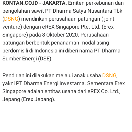
KONTAN.CO.ID -
JAKARTA.
Emiten perkebunan dan
A
A
S
L
pengolahan sawit PT Dharma Satya Nusantara Tbk
I
(
DSNG
) mendirikan perusahaan patungan ( joint
K
I
venture) dengan eREX Singapore Pte. Ltd. (Erex
E
N
U
D
Singapore) pada 8 Oktober 2020. Perusahaan
A
U
N
S
patungan berbentuk penanaman modal asing
G
T
A
R
berdomisili di Indonesia ini diberi nama PT Dharma
N
I
Sumber Energi (DSE).
P
I
E
N
L
T
Pendirian ini dilakukan melalui anak usaha
DSNG
,
U
E
A
R
yakni PT Dharma Energi Investama. Sementara Erex
N
N
G
A
Singapore adalah entitas usaha dari eREX Co. Ltd.,
U
S
Jepang (Erex Jepang).
S
I
A
O
H
N
A
A
L
P
R
E
E