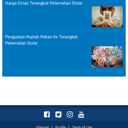
Harga Emas Terangkat Pelemahan Dolar
Penguatan Rupiah Pekan Ini Terangkat
Pelemahan Dolar
Sitemap
|
Profile
|
Term of Use