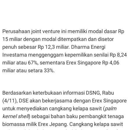
E
E
H
S
A
T
T
Y
A
L
N
E
Perusahaan joint venture ini memiliki modal dasar Rp
E
A
N
N
15 miliar dengan modal ditempatkan dan disetor
G
A
L
L
penuh sebesar Rp 12,3 miliar. Dharma Energi
I
I
Investama menggenggam kepemilikan senilai Rp 8,24
S
S
H
I
miliar atau 67%, sementara Erex Singapore Rp 4,06
S
miliar atau setara 33%.
E
K
X
O
E
L
C
O
U
M
Berdasarkan keterbukaan informasi DSNG, Rabu
T
I
(4/11), DSE akan bekerjasama dengan Erex Singapore
V
untuk menyediakan cangkang kelapa sawit (
palm
E
C
kernel shell
) sebagai bahan baku pembangkit tenaga
O
R
biomassa milik Erex Jepang. Cangkang kelapa sawit
N