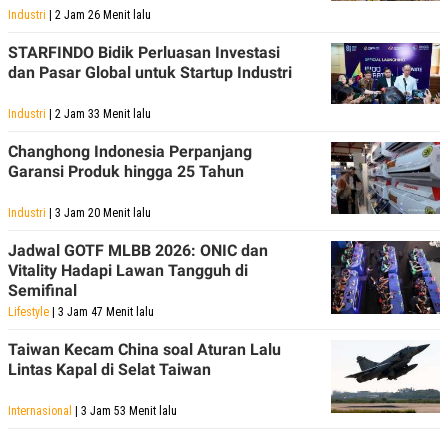
R
T
Industri
| 2 Jam 26 Menit lalu
I
S
STARFINDO Bidik Perluasan Investasi
I
dan Pasar Global untuk Startup Industri
N
G
K
Industri
| 2 Jam 33 Menit lalu
G
M
Changhong Indonesia Perpanjang
E
Garansi Produk hingga 25 Tahun
D
I
A
Industri
| 3 Jam 20 Menit lalu
.
I
Jadwal GOTF MLBB 2026: ONIC dan
D
Vitality Hadapi Lawan Tangguh di
Semifinal
Lifestyle
| 3 Jam 47 Menit lalu
SITEMAP
PROFILE
TERM
Taiwan Kecam China soal Aturan Lalu
OF
USE
Lintas Kapal di Selat Taiwan
PEDOMAN
PEMBERITAAN
Internasional
| 3 Jam 53 Menit lalu
SIBER
PRIVACY