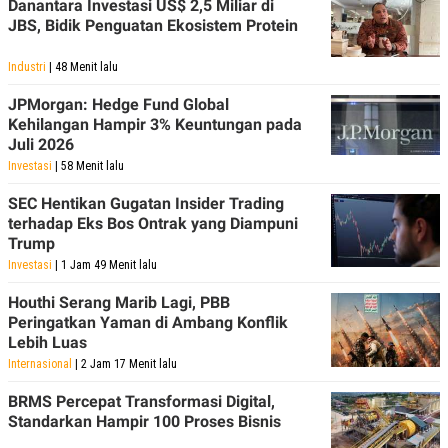
Danantara Investasi US$ 2,5 Miliar di
C
L
A
E
JBS, Bidik Penguatan Ekosistem Protein
D
A
E
S
Industri
| 48 Menit lalu
M
E
Y
.
I
JPMorgan: Hedge Fund Global
D
Kehilangan Hampir 3% Keuntungan pada
L
K
Juli 2026
A
I
Investasi
| 58 Menit lalu
N
N
G
E
SEC Hentikan Gugatan Insider Trading
G
R
terhadap Eks Bos Ontrak yang Diampuni
A
J
N
A
Trump
A
E
Investasi
| 1 Jam 49 Menit lalu
N
M
C
I
Houthi Serang Marib Lagi, PBB
E
T
T
E
Peringatkan Yaman di Ambang Konflik
A
N
Lebih Luas
K
Internasional
| 2 Jam 17 Menit lalu
E
A
P
D
BRMS Percepat Transformasi Digital,
A
V
Standarkan Hampir 100 Proses Bisnis
P
E
E
R