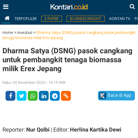
TERPOPULER
E-PAPER
BUSINESS INSIGHT
KONTAN TV
P
Home
>
investasi
>
Dharma Satya (DSNG) pasok cangkang untuk pembangkit
tenaga biomassa milik Erex Jepang
MY
Dharma Satya (DSNG) pasok cangkang
KONTAN
untuk pembangkit tenaga biomassa
Daftar
milik Erex Jepang
Masuk
Rabu, 04 November 2020 | 14:19 WIB
Baca di App
BERITA
I
N
N
A
V
S
E
I
Reporter:
Nur Qolbi
| Editor:
Herlina Kartika Dewi
S
O
T
N