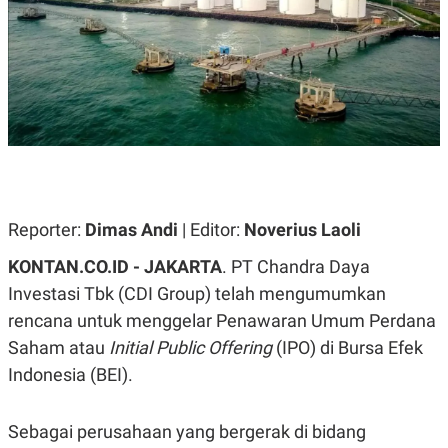
A
A
S
L
I
K
I
E
N
U
D
A
U
N
S
G
T
A
R
N
I
P
I
E
N
Reporter:
Dimas Andi
| Editor:
Noverius Laoli
L
T
U
E
KONTAN.CO.ID - JAKARTA
. PT Chandra Daya
A
R
N
N
Investasi Tbk (CDI Group) telah mengumumkan
G
A
rencana untuk menggelar Penawaran Umum Perdana
U
S
S
I
Saham atau
Initial Public Offering
(IPO) di Bursa Efek
A
O
H
N
Indonesia (BEI).
A
A
L
P
R
Sebagai perusahaan yang bergerak di bidang
E
E