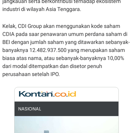
E
E
jangkauan serta berkontribusi terhadap ekosistem
H
S
industri di wilayah Asia Tenggara.
A
T
T
Y
A
L
N
E
Kelak, CDI Group akan menggunakan kode saham
E
A
CDIA pada saar penawaran umum perdana saham di
N
N
G
A
BEI dengan jumlah saham yang ditawarkan sebanyak-
L
L
banyaknya 12.482.937.500 yang merupakan saham
I
I
S
S
biasa atas nama, atau sebanyak-banyaknya 10,00%
H
I
S
dari modal ditempatkan dan disetor penuh
E
K
perusahaan setelah IPO.
X
O
E
L
C
O
U
M
T
I
V
NASIONAL
E
C
O
R
N