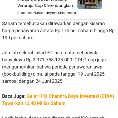
Wiraraja Siap Dikembangkan
N
S
E
E
Reporter Nurtiandriyani Simamora
W
R
S
E
S
M
Saham tersebut akan ditawarkan dengan kisaran
E
O
harga penawaran antara Rp 170 per saham hingga Rp
T
N
U
I
190 per saham.
P
A
A
K
D
I
Jumlah seluruh nilai IPO ini tercatat sebanyak-
V
L
A
banyaknya Rp 2.371.758.125.000. CDI Group juga
S
mengumumkan bahwa periode penawaran awal
K
O
(bookbuilding) dimulai pada tanggal 19 Juni 2025
R
P
sampai dengan 24 Juni 2025.
O
R
A
Baca Juga:
Gelar IPO, Chandra Daya Investasi (CDIA)
S
I
Tawarkan 12,48 Miliar Saham
K
N
I
A
L
T