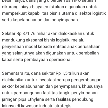
Lebih lanjut, dana yang diperoleh dari IPO setelah
A
I
S
V
dikurangi biaya-biaya emisi akan digunakan untuk
K
E
memperkuat kapabilitas bisnis utama di sektor logistik
E
M
serta kepelabuhanan dan penyimpanan.
E
N
T
E
Sekitar Rp 871,76 miliar akan dialokasikan untuk
R
mendukung ekspansi bisnis logistik, melalui
I
A
penyertaan modal kepada entitas anak perusahaan
N
yang selanjutnya akan digunakan untuk pembelian
L
E
kapal serta pembiayaan operasional.
S
T
A
Sementara itu, dana sekitar Rp 1,5 triliun akan
R
I
dialokasikan untuk investasi berupa pengembangan
sektor kepelabuhanan dan penyimpanan, khususnya
KANAL
untuk pembangunan fasilitas tangki penyimpanan,
jaringan pipa Ethylene serta fasilitas pendukung
P
I
lainnya di kawasan industri strategis.
U
M