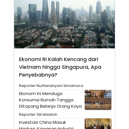
E
R
F
B
O
U
K
S
U
I
S
N
E
S
S
I
N
Ekonomi RI Kalah Kencang dari
S
I
Vietnam hingga Singapura, Apa
G
H
Penyebabnya?
T
S
B
Reporter Nurtiandriyani Simamora
T
E
Ekonom Ini Menduga
O
L
C
A
Konsumsi Rumah Tangga
K
N
Ditopang Belanja Orang Kaya
S
J
E
A
Reporter Siti Masitoh
T
O
Investasi China Masuk
U
N
P
Madura, Kawasan Industri