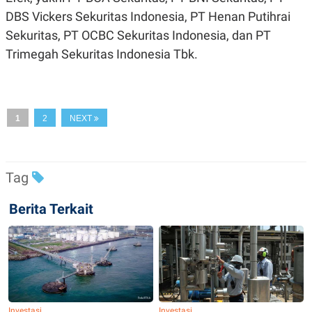
R
T
DBS Vickers Sekuritas Indonesia, PT Henan Putihrai
I
S
Sekuritas, PT OCBC Sekuritas Indonesia, dan PT
I
N
Trimegah Sekuritas Indonesia Tbk.
G
K
G
M
E
1
2
NEXT
D
I
A
.
I
Tag
D
Berita Terkait
SITEMAP
PROFILE
TERM
OF
USE
PEDOMAN
PEMBERITAAN
SIBER
PRIVACY
Investasi
Investasi