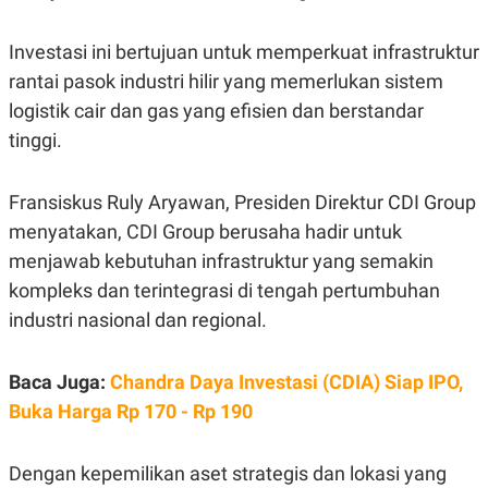
S
A
A
G
T
E
Investasi ini bertujuan untuk memperkuat infrastruktur
D
S
A
rantai pasok industri hilir yang memerlukan sistem
T
logistik cair dan gas yang efisien dan berstandar
A
tinggi.
K
L
O
I
N
P
T
S
Fransiskus Ruly Aryawan, Presiden Direktur CDI Group
A
U
N
S
menyatakan, CDI Group berusaha hadir untuk
T
menjawab kebutuhan infrastruktur yang semakin
V
kompleks dan terintegrasi di tengah pertumbuhan
industri nasional dan regional.
JARINGAN
K
P
Baca Juga:
Chandra Daya Investasi (CDIA) Siap IPO,
O
R
N
E
Buka Harga Rp 170 - Rp 190
T
S
A
S
N
R
Dengan kepemilikan aset strategis dan lokasi yang
A
E