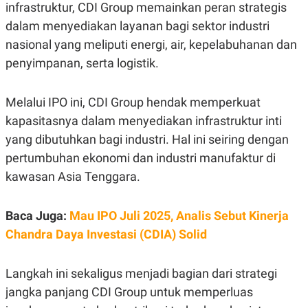
infrastruktur, CDI Group memainkan peran strategis
R
G
S
I
dalam menyediakan layanan bagi sektor industri
O
O
N
N
nasional yang meliputi energi, air, kepelabuhanan dan
A
A
penyimpanan, serta logistik.
L
L
F
I
N
Melalui IPO ini, CDI Group hendak memperkuat
A
N
kapasitasnya dalam menyediakan infrastruktur inti
C
yang dibutuhkan bagi industri. Hal ini seiring dengan
E
pertumbuhan ekonomi dan industri manufaktur di
Y
C
A
A
kawasan Asia Tenggara.
N
R
G
I
T
T
E
A
Baca Juga:
Mau IPO Juli 2025, Analis Sebut Kinerja
R
H
Chandra Daya Investasi (CDIA) Solid
.
U
.
.
Langkah ini sekaligus menjadi bagian dari strategi
K
L
E
I
jangka panjang CDI Group untuk memperluas
S
F