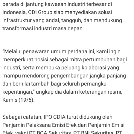
C
L
berada di jantung kawasan industri terbesar di
A
E
D
A
Indonesia, CDI Group siap menyediakan solusi
E
S
infrastruktur yang andal, tangguh, dan mendukung
M
E
Y
.
transformasi industri masa depan.
I
D
L
K
A
I
"Melalui penawaran umum perdana ini, kami ingin
N
N
G
E
memperkuat posisi sebagai mitra pertumbuhan bagi
G
R
A
J
industri, serta membuka peluang kolaborasi yang
N
A
mampu mendorong pengembangan jangka panjang
A
E
N
M
dan bernilai tambah bagi seluruh pemangku
C
I
E
T
kepentingan," ungkap dia dalam keterangan resmi,
T
E
Kamis (19/6).
A
N
K
E
A
Sebagai catatan, IPO CDIA turut didukung oleh
P
D
A
V
Penjamin Pelaksana Emisi Efek dan Penjamin Emisi
P
E
E
R
Efek, yakni PT BCA Sekuritas, PT BNI Sekuritas, PT