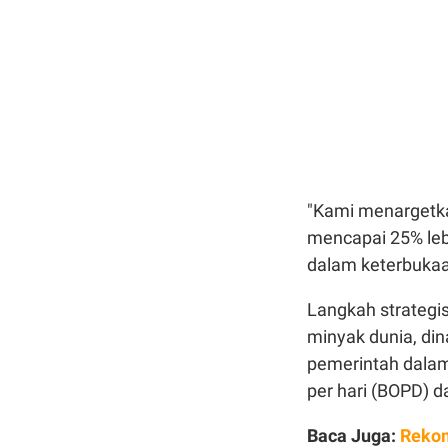
"Kami menargetka
mencapai 25% lebih
dalam keterbukaa
Langkah strategis
minyak dunia, din
pemerintah dalam
per hari (BOPD) d
Baca Juga:
Rekom