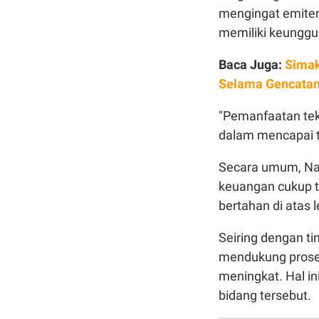
mengingat emiten
memiliki keunggul
Baca Juga:
Simak
Selama Gencatan
"Pemanfaatan tekn
dalam mencapai ta
Secara umum, Naf
keuangan cukup t
bertahan di atas l
Seiring dengan ti
mendukung proses
meningkat. Hal in
bidang tersebut.