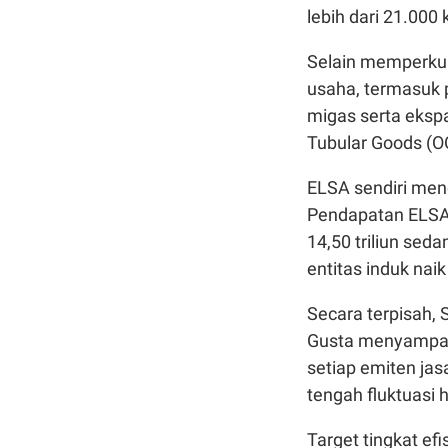
lebih dari 21.000
Selain memperkuat
usaha, termasuk 
migas serta ekspa
Tubular Goods (OC
ELSA sendiri men
Pendapatan ELSA
14,50 triliun sed
entitas induk nai
Secara terpisah, 
Gusta menyampaik
setiap emiten ja
tengah fluktuasi 
Target tingkat ef