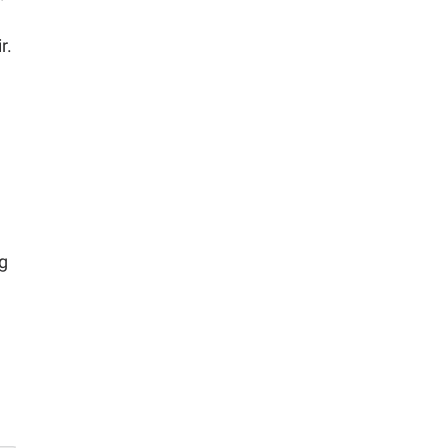
r.
a
g