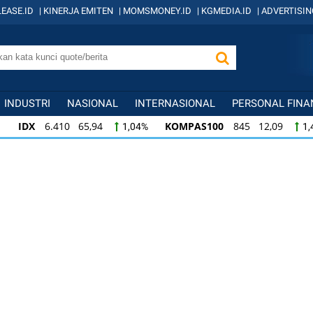
EASE.ID
|
KINERJA EMITEN
|
MOMSMONEY.ID
|
KGMEDIA.ID
|
ADVERTISIN
INDUSTRI
NASIONAL
INTERNASIONAL
PERSONAL FINA
IDX
6.410 65,94
KOMPAS100
845 12,09
1,04%
1,
KOMPAS100
845 12,09
LQ45
640 9,44
1,45%
1,5
LQ45
640 9,44
ISSI
222 2,82
IDX3
1,50%
1,29%