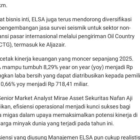
 km.
 bisnis inti, ELSA juga terus mendorong diversifikasi
pengembangan jasa survei seismik untuk sektor non-
nsi pasar internasional melalui pengiriman Oil Country
TG), termasuk ke Aljazair.
cetak kinerja keuangan yang moncer sepanjang 2025.
 mampu tumbuh 8,29% year on year (yoy) menjadi Rp
angkan laba bersih yang dapat diatribusikan kepada pemil
k 0,66% yoy menjadi Rp 718,41 miliar.
Senior Market Analyst Mirae Asset Sekuritas Nafan Aji
an, efisiensi operasional menjadi kunci sukses bagi
sa migas dalam upaya memaksimalkan potensi kinerja di
harga minyak dunia yang terjadi pada tahun ini.
isiensi yang diusung Manajemen ELSA pun cukup realistis