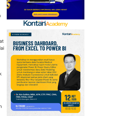
a
at
ai
k
n