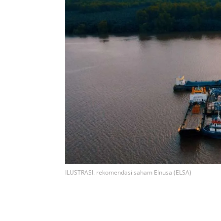
ILUSTRASI. rekomendasi saham Elnusa (ELSA)