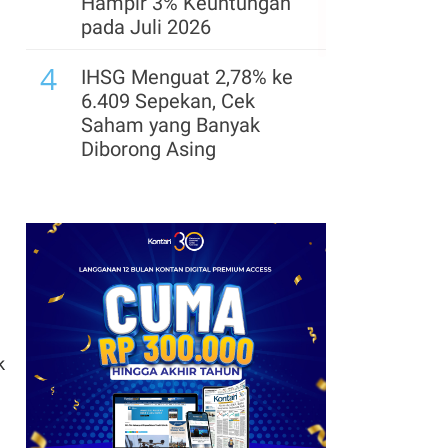
Hampir 3% Keuntungan
pada Juli 2026
4
IHSG Menguat 2,78% ke
6.409 Sepekan, Cek
Saham yang Banyak
Diborong Asing
5
SEC Hentikan Gugatan
Insider Trading terhadap
Eks Bos Ontrak yang
Diampuni Trump
k