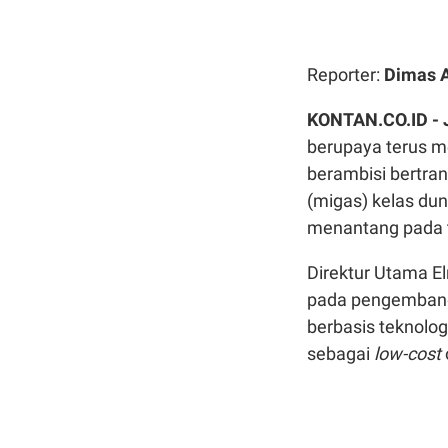
Reporter:
Dimas 
KONTAN.CO.ID -
berupaya terus m
berambisi bertra
(migas) kelas du
menantang pada t
Direktur Utama El
pada pengembanga
berbasis teknolog
sebagai
low-cost