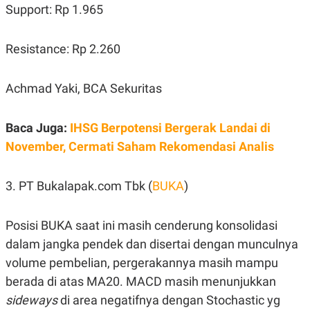
S
A
Support: Rp 1.965
A
G
T
E
D
S
Resistance: Rp 2.260
A
T
A
Achmad Yaki, BCA Sekuritas
K
L
O
I
N
P
T
S
Baca Juga:
IHSG Berpotensi Bergerak Landai di
A
U
N
S
November, Cermati Saham Rekomendasi Analis
T
V
3. PT Bukalapak.com Tbk (
BUKA
)
JARINGAN
Posisi BUKA saat ini masih cenderung konsolidasi
K
P
dalam jangka pendek dan disertai dengan munculnya
O
R
N
E
volume pembelian, pergerakannya masih mampu
T
S
berada di atas MA20. MACD masih menunjukkan
A
S
N
R
sideways
di area negatifnya dengan Stochastic yg
A
E