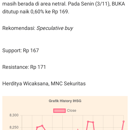
C
L
masih berada di area netral. Pada Senin (3/11), BUKA
A
E
D
A
ditutup naik 0,60% ke Rp 169.
E
S
M
E
Y
.
Rekomendasi:
Speculative buy
I
D
L
K
A
I
Support: Rp 167
N
N
G
E
G
R
A
J
Resistance: Rp 171
N
A
A
E
N
M
Herditya Wicaksana, MNC Sekuritas
C
I
E
T
T
E
A
N
K
E
A
P
D
A
V
P
E
E
R