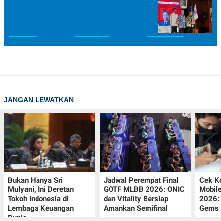
JANGAN LEWATKAN
Bukan Hanya Sri
Jadwal Perempat Final
Cek K
Mulyani, Ini Deretan
GOTF MLBB 2026: ONIC
Mobil
Tokoh Indonesia di
dan Vitality Bersiap
2026:
Lembaga Keuangan
Amankan Semifinal
Gems G
Dunia