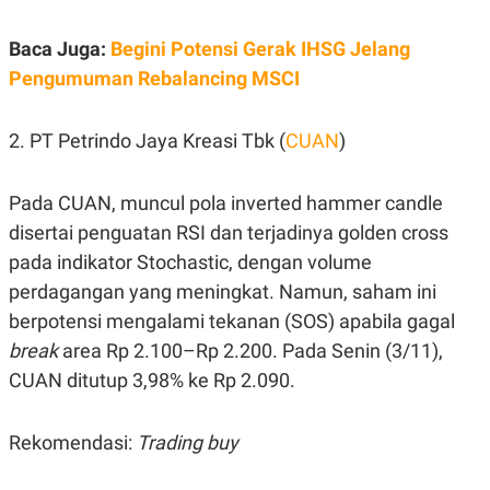
A
I
S
V
K
E
Baca Juga:
Begini Potensi Gerak IHSG Jelang
E
Pengumuman Rebalancing MSCI
M
E
N
T
2. PT Petrindo Jaya Kreasi Tbk (
CUAN
)
E
R
I
A
Pada CUAN, muncul pola inverted hammer candle
N
disertai penguatan RSI dan terjadinya golden cross
L
pada indikator Stochastic, dengan volume
E
S
perdagangan yang meningkat. Namun, saham ini
T
A
berpotensi mengalami tekanan (SOS) apabila gagal
R
break
area Rp 2.100–Rp 2.200. Pada Senin (3/11),
I
CUAN ditutup 3,98% ke Rp 2.090.
KANAL
Rekomendasi:
Trading buy
P
I
U
M