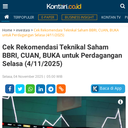
TERPOPULER
E-PAPER
BUSINESS INSIGHT
KONTAN TV
P
Home
>
investasi
>
Cek Rekomendasi Teknikal Saham BBRI, CUAN, BUKA
untuk Perdagangan Selasa (4/11/2025)
MY
Cek Rekomendasi Teknikal Saham
KONTAN
BBRI, CUAN, BUKA untuk Perdagangan
Daftar
Selasa (4/11/2025)
Masuk
Selasa, 04 November 2025 | 05:00 WIB
Baca di App
BERITA
I
N
N
A
V
S
E
I
S
O
T
N