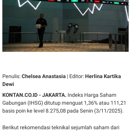
A
A
S
L
I
K
I
E
N
U
D
A
U
N
S
G
T
A
R
N
I
P
I
E
N
L
T
Penulis:
U
E
Chelsea Anastasia
| Editor:
Herlina Kartika
A
R
Dewi
N
N
G
A
KONTAN.CO.ID - JAKARTA.
U
S
Indeks Harga Saham
S
I
Gabungan (IHSG) ditutup menguat 1,36% atau 111,21
A
O
H
N
basis poin ke level 8.275,08 pada Senin (3/11/2025).
A
A
L
P
R
Berikut rekomendasi teknikal sejumlah saham dari
E
E