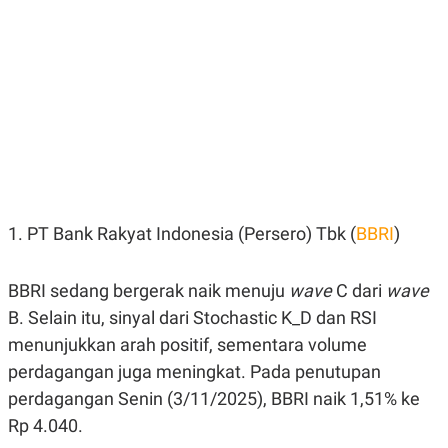
E
E
H
S
A
T
T
Y
A
L
N
E
E
A
N
N
G
A
L
L
I
I
S
S
H
I
S
1. PT Bank Rakyat Indonesia (Persero) Tbk (
BBRI
)
E
K
X
O
E
L
BBRI sedang bergerak naik menuju
wave
C dari
wave
C
O
U
M
B. Selain itu, sinyal dari Stochastic K_D dan RSI
T
I
menunjukkan arah positif, sementara volume
V
perdagangan juga meningkat. Pada penutupan
E
C
perdagangan Senin (3/11/2025), BBRI naik 1,51% ke
O
R
Rp 4.040.
N