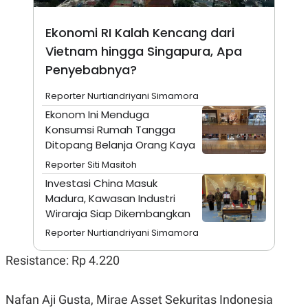
N
S
E
E
Ekonomi RI Kalah Kencang dari
W
R
S
E
Vietnam hingga Singapura, Apa
S
M
Penyebabnya?
E
O
T
N
U
I
Reporter Nurtiandriyani Simamora
P
A
Ekonom Ini Menduga
A
K
Konsumsi Rumah Tangga
D
I
V
L
Ditopang Belanja Orang Kaya
A
S
Reporter Siti Masitoh
K
Investasi China Masuk
O
R
Madura, Kawasan Industri
P
Wiraraja Siap Dikembangkan
O
R
Reporter Nurtiandriyani Simamora
A
S
Resistance: Rp 4.220
I
K
N
I
A
Nafan Aji Gusta, Mirae Asset Sekuritas Indonesia
L
T