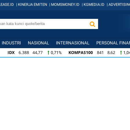
EASE.ID
|
KINERJA EMITEN
|
MOMSMONEY.ID
|
KGMEDIA.ID
|
ADVERTISIN
INDUSTRI
NASIONAL
INTERNASIONAL
PERSONAL FINA
IDX
6.388 44,77
KOMPAS100
841 8,62
0,71%
1,0
KOMPAS100
841 8,62
LQ45
638 7,02
1,04%
1,11
LQ45
638 7,02
ISSI
221 2,20
IDX3
1,11%
1,01%