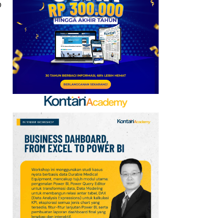
p
Emirates hingga 2033, Ini
Detail Kemitraannya
7
FIFA Akhirnya Cairkan
Hadiah Timnas Yordania
yang Tertunda 8 Bulan
8
Cek Kode Redeem EA FC
Mobile Update 7 Agustus
2026: Klaim Ribuan
Gems Gratis!
9
Promo JSM Alfamart 7–
9 Agustus 2026, Minyak
Goreng 2 Liter Mulai
Rp41.500
10
Jadwal Perempat Final