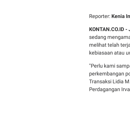
Reporter:
Kenia I
KONTAN.CO.ID -
sedang mengamati
melihat telah ter
kebiasaan atau
u
"Perlu kami samp
perkembangan pola
Transaksi Lidia M
Perdagangan Irv