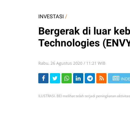
INVESTASI
/
Bergerak di luar ke
Technologies (ENV
Rabu, 26 Agustus 2020 / 11:21 WIB
INDE
ILUSTRASI. BEI melihat telah terjadi peningkatan aktivit