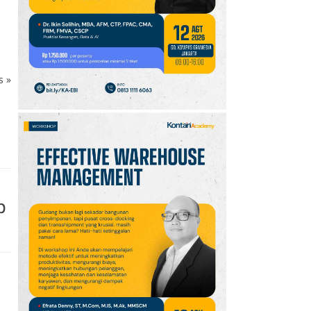
GOTF MLBB 2026: ONIC
dan Vitality Bersiap
Amankan Semifinal
ks
»
p