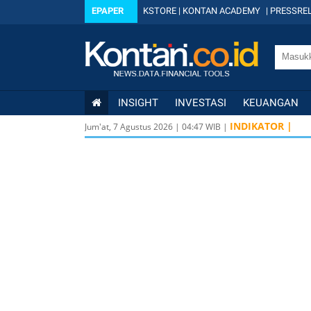
EPAPER
KSTORE
|
KONTAN ACADEMY
|
PRESSREL
INSIGHT
INVESTASI
KEUANGAN
INDIKATOR |
Jum'at, 7 Agustus 2026
|
04
:
47
WIB |