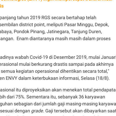
is
epanjang tahun 2019 RGS secara bertahap telah
mbilan district point, meliputi Pasar Minggu, Depok,
baya, Pondok Pinang, Jatinegara, Tanjung Duren,
wangan. Enam diantaranya masih masih dalam proses
jadinya wabah Covid-19 di Desember 2019, mulai Januar
rasional mulai berkurang drastis sampai pada akhirnya
semua kegiatan operasional dihentikan secara total,"
 ENVY dalam keterbukaan informasi, Selasa (18/8).
asional itu diproyeksikan akan menekan total pendapat
ebih dari 75%. Sementara itu, sebanyak 36 karyawan
guhan sebagian dari jumlah gaji masing-masing karyaw
 sesuai dengan
grade
. Gaji tersebut akan dibayarkan saa