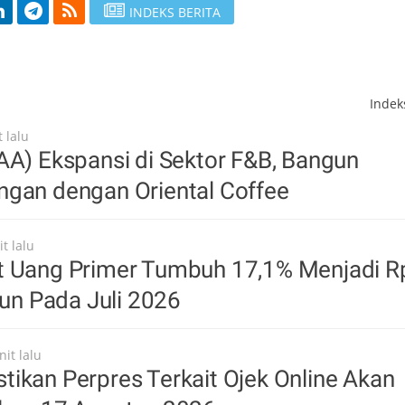
INDEKS BERITA
Inde
 lalu
AA) Ekspansi di Sektor F&B, Bangun
ngan dengan Oriental Coffee
t lalu
t Uang Primer Tumbuh 17,1% Menjadi R
liun Pada Juli 2026
it lalu
ikan Perpres Terkait Ojek Online Akan