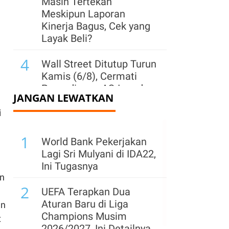
Masih Tertekan
Meskipun Laporan
Kinerja Bagus, Cek yang
Layak Beli?
4
Wall Street Ditutup Turun
Kamis (6/8), Cermati
Perundingan AS-Iran dan
JANGAN LEWATKAN
Laporan Emiten
i
5
Asing Borong Saham-
1
Saham Ini Saat IHSG
World Bank Pekerjakan
Terkoreksi, Ada BBCA
Lagi Sri Mulyani di IDA22,
dan TLKM, Kamis (6/8)
Ini Tugasnya
an
6
2
Daftar Saham PER
UEFA Terapkan Dua
Terendah & Tertinggi
Aturan Baru di Liga
an
LQ45 (6 Agustus 2026),
Champions Musim
t
HRTA dan CUAN Disorot
2026/2027, Ini Detailnya