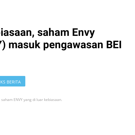
biasaan, saham Envy
Y) masuk pengawasan BEI
KS BERITA
as saham ENVY yang di luar kebiasaan.