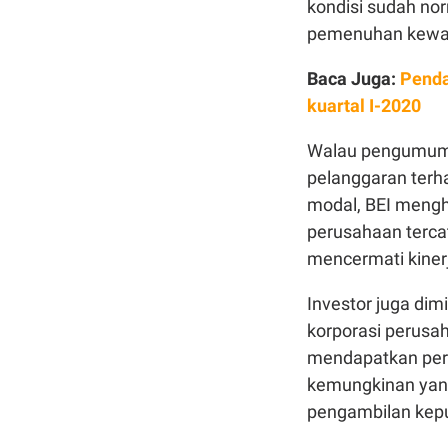
kondisi sudah no
pemenuhan kewaji
Baca Juga:
Penda
kuartal I-2020
Walau pengumuma
pelanggaran terh
modal, BEI meng
perusahaan tercat
mencermati kiner
Investor juga dim
korporasi perusah
mendapatkan per
kemungkinan yang
pengambilan kepu