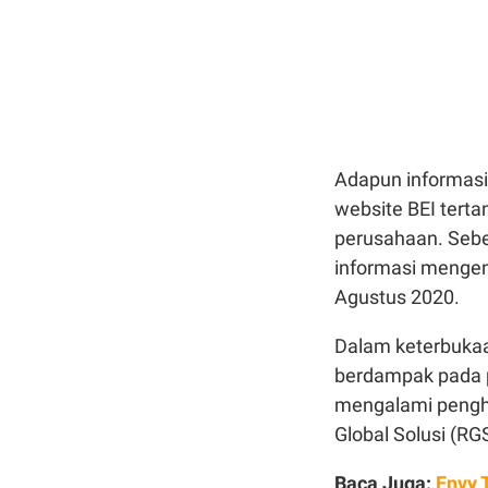
Adapun informasi
website BEI tert
perusahaan. Seb
informasi mengen
Agustus 2020.
Dalam keterbukaa
berdampak pada p
mengalami penghen
Global Solusi (RG
Baca Juga:
Envy 