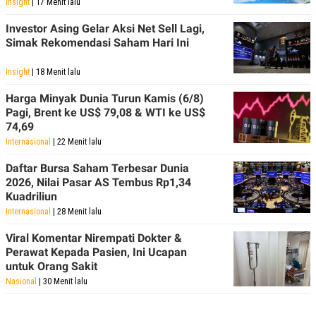
Insight
| 17 Menit lalu
R
T
I
Investor Asing Gelar Aksi Net Sell Lagi,
S
I
Simak Rekomendasi Saham Hari Ini
N
G
Insight
| 18 Menit lalu
K
G
Harga Minyak Dunia Turun Kamis (6/8)
M
Pagi, Brent ke US$ 79,08 & WTI ke US$
E
D
74,69
I
Internasional
| 22 Menit lalu
A
.
Daftar Bursa Saham Terbesar Dunia
I
2026, Nilai Pasar AS Tembus Rp1,34
D
Kuadriliun
Internasional
| 28 Menit lalu
SITEMAP
PROFILE
TERM
Viral Komentar Nirempati Dokter &
OF
Perawat Kepada Pasien, Ini Ucapan
USE
untuk Orang Sakit
PEDOMAN
Nasional
| 30 Menit lalu
PEMBERITAAN
SIBER
PRIVACY