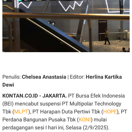
A
A
S
L
I
K
I
E
N
U
D
A
U
N
S
G
T
A
R
N
I
P
I
E
N
L
T
Penulis:
U
E
Chelsea Anastasia
| Editor:
Herlina Kartika
A
R
Dewi
N
N
G
A
KONTAN.CO.ID - JAKARTA.
U
S
PT Bursa Efek Indonesia
S
I
(BEI) mencabut suspensi PT Multipolar Technology
A
O
H
N
Tbk (
MLPT
), PT Harapan Duta Pertiwi Tbk (
HOPE
), PT
A
A
L
Perdana Bangunan Pusaka Tbk (
KONI
) mulai
P
R
perdagangan sesi I hari ini, Selasa (2/9/2025).
E
E