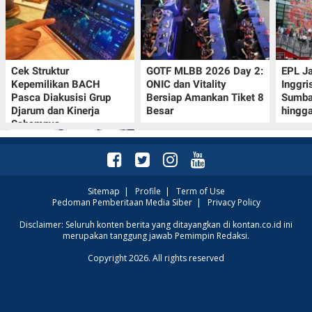
Cek Struktur
GOTF MLBB 2026 Day 2:
EPL J
Kepemilikan BACH
ONIC dan Vitality
Inggri
Pasca Diakusisi Grup
Bersiap Amankan Tiket 8
Sumba
Djarum dan Kinerja
Besar
hingg
Sahamnya
Sitemap
|
Profile
|
Term of Use
Pedoman Pemberitaan Media Siber
|
Privacy Policy
Oppo A7 Pro Max Rilis
Disclaimer: Seluruh konten berita yang ditayangkan di kontan.co.id ini
merupakan tanggung jawab Pemimpin Redaksi.
dengan Baterai 10.000
mAh, Terbesar
Copyright 2026. All rights reserved
Sepanjang Sejarah Oppo