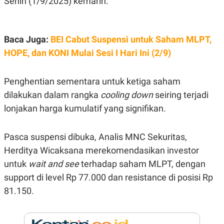
Senin (1/9/2025) kemarin.
E
R
F
B
O
U
Baca Juga:
BEI Cabut Suspensi untuk Saham MLPT,
K
S
U
I
HOPE, dan KONI Mulai Sesi I Hari Ini (2/9)
S
N
E
S
S
Penghentian sementara untuk ketiga saham
I
dilakukan dalam rangka
cooling down
seiring terjadi
N
S
lonjakan harga kumulatif yang signifikan.
I
G
H
T
Pasca suspensi dibuka, Analis MNC Sekuritas,
S
B
Herditya Wicaksana merekomendasikan investor
T
E
untuk
wait and see
terhadap saham MLPT, dengan
O
L
C
A
support di level Rp 77.000 dan resistance di posisi Rp
K
N
S
J
81.150.
E
A
T
O
U
N
P