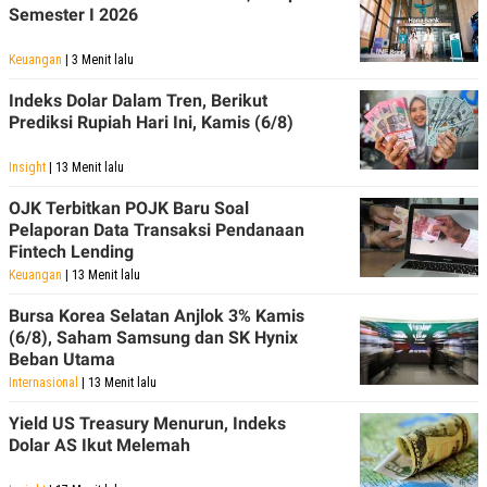
C
L
Semester I 2026
A
E
D
A
E
S
Keuangan
| 3 Menit lalu
M
E
Y
.
Indeks Dolar Dalam Tren, Berikut
I
Prediksi Rupiah Hari Ini, Kamis (6/8)
D
L
K
Insight
| 13 Menit lalu
A
I
N
N
G
E
OJK Terbitkan POJK Baru Soal
G
R
Pelaporan Data Transaksi Pendanaan
A
J
Fintech Lending
N
A
A
E
Keuangan
| 13 Menit lalu
N
M
C
I
Bursa Korea Selatan Anjlok 3% Kamis
E
T
(6/8), Saham Samsung dan SK Hynix
T
E
Beban Utama
A
N
K
Internasional
| 13 Menit lalu
E
A
Yield US Treasury Menurun, Indeks
P
D
A
V
Dolar AS Ikut Melemah
P
E
E
R