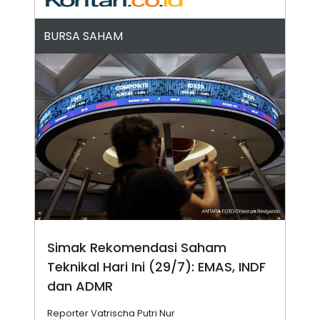
N
S
E
E
BURSA SAHAM
W
R
S
E
S
M
E
O
T
N
U
I
P
A
A
K
D
I
V
L
A
S
K
O
R
P
O
R
Simak Rekomendasi Saham
A
S
Teknikal Hari Ini (29/7): EMAS, INDF
I
dan ADMR
K
N
I
A
Reporter Vatrischa Putri Nur
L
T