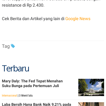
S
A
resistance di Rp 2.430.
A
G
T
E
D
S
A
Cek Berita dan Artikel yang lain di
Google News
T
A
K
L
O
I
N
P
T
S
A
U
Tag
N
S
T
V
Terbaru
JARINGAN
K
P
Mary Daly: The Fed Tepat Menahan
O
R
Suku Bunga pada Pertemuan Juli
N
E
T
S
A
S
Internasional
| 3 Menit lalu
N
R
A
E
Laba Bersih Hana Bank Naik 9,21% pada