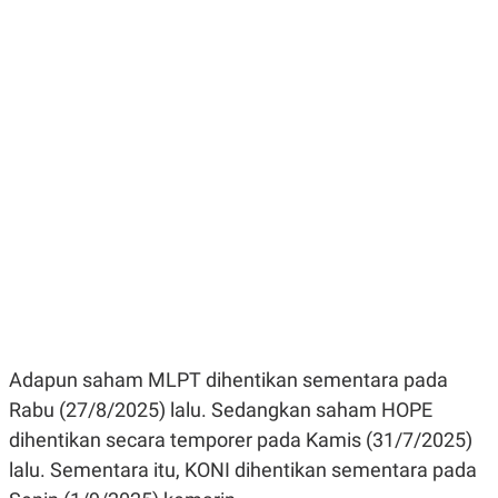
E
E
H
S
A
T
T
Y
A
L
N
E
E
A
N
N
G
A
L
L
I
I
S
S
H
I
S
E
K
X
O
E
L
C
O
U
M
T
Adapun saham MLPT dihentikan sementara pada
I
V
Rabu (27/8/2025) lalu. Sedangkan saham HOPE
E
C
dihentikan secara temporer pada Kamis (31/7/2025)
O
lalu. Sementara itu, KONI dihentikan sementara pada
R
N