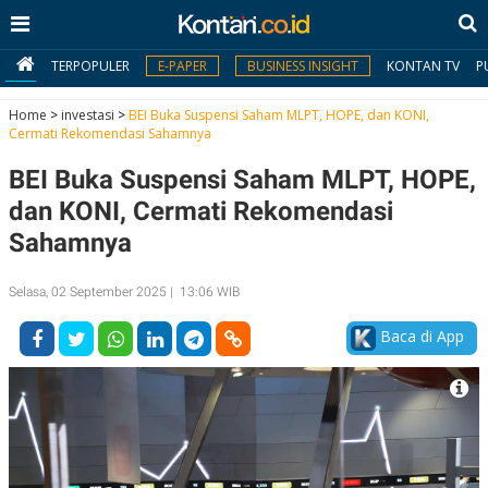
TERPOPULER
E-PAPER
BUSINESS INSIGHT
KONTAN TV
P
Home
>
investasi
>
BEI Buka Suspensi Saham MLPT, HOPE, dan KONI,
Cermati Rekomendasi Sahamnya
MY
BEI Buka Suspensi Saham MLPT, HOPE,
KONTAN
dan KONI, Cermati Rekomendasi
Daftar
Sahamnya
Masuk
Selasa, 02 September 2025 | 13:06 WIB
Baca di App
BERITA
I
N
N
A
V
S
E
I
S
O
T
N