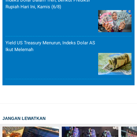
Rupiah Hari Ini, Kamis (6/8)
Yield US Treasury Menurun, Indeks Dolar AS
Ikut Melemah
JANGAN LEWATKAN