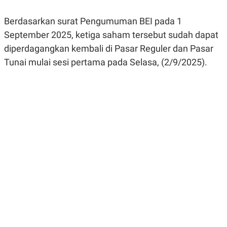
R
G
S
I
Berdasarkan surat Pengumuman BEI pada 1
O
O
N
N
September 2025, ketiga saham tersebut sudah dapat
A
A
L
L
diperdagangkan kembali di Pasar Reguler dan Pasar
F
Tunai mulai sesi pertama pada Selasa, (2/9/2025).
I
N
A
N
C
E
Y
C
A
A
N
R
G
I
T
T
E
A
R
H
.
U
.
.
K
L
E
I
S
F