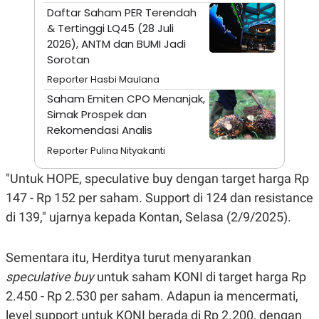
A
I
Daftar Saham PER Terendah
S
V
& Tertinggi LQ45 (28 Juli
K
E
E
2026), ANTM dan BUMI Jadi
M
Sorotan
E
N
Reporter Hasbi Maulana
T
E
Saham Emiten CPO Menanjak,
R
Simak Prospek dan
I
Rekomendasi Analis
A
N
Reporter Pulina Nityakanti
L
E
"Untuk HOPE, speculative buy dengan target harga Rp
S
T
147 - Rp 152 per saham. Support di 124 dan resistance
A
di 139," ujarnya kepada Kontan, Selasa (2/9/2025).
R
I
Sementara itu, Herditya turut menyarankan
KANAL
speculative buy
untuk saham KONI di target harga Rp
2.450 - Rp 2.530 per saham. Adapun ia mencermati,
P
I
U
M
level support untuk KONI berada di Rp 2.200, dengan