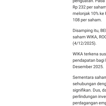
penguatan. Pada 
Rp 232 per saham
melonjak 10% ke 
108 per saham.
Disamping itu, B
saham WIKA, ROC
(4/12/2025).
WIKA terkena sus
pendapatan bagi 
Desember 2025.
Sementara saham
sehubungan denga
signifikan. Dus, 
perlindungan inv
perdagangan emp