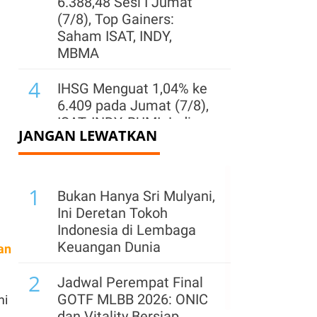
6.388,48 Sesi I Jumat
(7/8), Top Gainers:
Saham ISAT, INDY,
MBMA
4
IHSG Menguat 1,04% ke
6.409 pada Jumat (7/8),
ISAT, INDY, BUMI Jadi
JANGAN LEWATKAN
Top Gainers LQ45
5
IHSG Rebound 0,45% ke
1
Level 6.372 Jumat (7/8)
Bukan Hanya Sri Mulyani,
Pagi, Sentimen Domestik
Ini Deretan Tokoh
Masih Positif
Indonesia di Lembaga
Keuangan Dunia
an
6
Wijaya Karya (WIKA)
2
Buka Suara Soal
Jadwal Perempat Final
Rencana Kemenkeu
GOTF MLBB 2026: ONIC
mi
Ambil Alih Saham
dan Vitality Bersiap