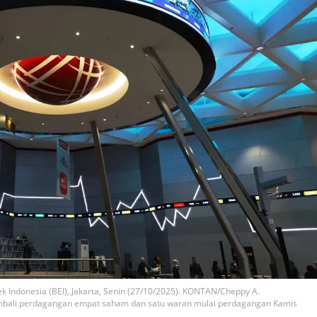
 Indonesia (BEI),.Jakarta, Senin (27/10/2025). KONTAN/Cheppy A.
mbali perdagangan empat saham dan satu waran mulai perdagangan Kamis