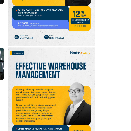
10
Klasemen Grup A Piala
AFF 2026: Ini Skenario
Indonesia Lolos ke
Semifinal