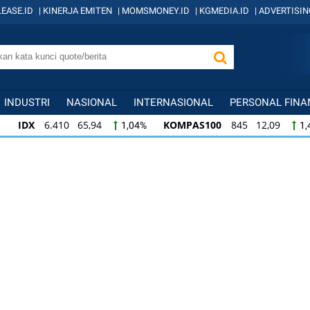
EASE.ID
|
KINERJA EMITEN
|
MOMSMONEY.ID
|
KGMEDIA.ID
|
ADVERTISIN
INDUSTRI
NASIONAL
INTERNASIONAL
PERSONAL FINA
IDX
6.410 65,94
KOMPAS100
845 12,09
1,04%
1,
KOMPAS100
845 12,09
LQ45
640 9,44
1,45%
1,5
LQ45
640 9,44
ISSI
222 2,82
IDX3
1,50%
1,29%