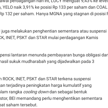
awal perdagangan hari ini, LUCY menguat 9,43% ke level
, YELO naik 3,91% ke posisi Rp 133 per saham dan COAL
Rp 132 per saham. Hanya MGNA yang stagnan di posisi 
EI juga melakukan penghentian sementara atau suspensi
K, INET, PSKT dan STAR mulai perdagangan Kamis
pensi lantaran menunda pembayaran bunga obligasi da
hasil sukuk mudharabah yang dijadwalkan pada 3
 ROCK, INET, PSKT dan STAR terkena suspensi
n terjadinya peningkatan harga kumulatif yang
dalam rangka
cooling down
dan sebagai bentuk
estor, BEI memandang perlu menghentikan sementara
at saham tersebut.