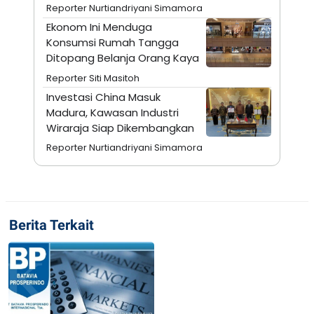
Reporter Nurtiandriyani Simamora
N
S
E
E
Ekonom Ini Menduga
W
R
Konsumsi Rumah Tangga
S
E
Ditopang Belanja Orang Kaya
S
M
E
O
Reporter Siti Masitoh
T
N
U
I
Investasi China Masuk
P
A
Madura, Kawasan Industri
A
K
Wiraraja Siap Dikembangkan
D
I
V
L
Reporter Nurtiandriyani Simamora
A
S
K
O
R
P
O
Berita Terkait
R
A
S
I
K
N
I
A
L
T