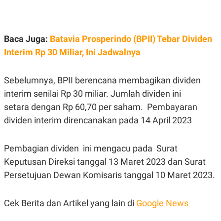
E
E
H
S
A
T
T
Y
A
L
Baca Juga:
Batavia Prosperindo (BPII) Tebar Dividen
N
E
Interim Rp 30 Miliar, Ini Jadwalnya
E
A
N
N
G
A
L
L
Sebelumnya, BPII berencana membagikan dividen
I
I
S
S
interim senilai Rp 30 miliar. Jumlah dividen ini
H
I
setara dengan Rp 60,70 per saham. Pembayaran
S
dividen interim direncanakan pada 14 April 2023
E
K
X
O
E
L
C
O
Pembagian dividen ini mengacu pada Surat
U
M
T
Keputusan Direksi tanggal 13 Maret 2023 dan Surat
I
Persetujuan Dewan Komisaris tanggal 10 Maret 2023.
V
E
C
O
Cek Berita dan Artikel yang lain di
Google News
R
N