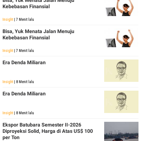
Bisa, Yuk Menata Jalan Menuju
S
A
Kebebasan Finansial
A
G
T
E
D
S
Insight
| 7 Menit lalu
A
T
Bisa, Yuk Menata Jalan Menuju
A
Kebebasan Finansial
K
L
O
I
N
P
Insight
| 7 Menit lalu
T
S
A
U
Era Denda Miliaran
N
S
T
V
Insight
| 8 Menit lalu
JARINGAN
Era Denda Miliaran
K
P
O
R
Insight
| 8 Menit lalu
N
E
T
S
Ekspor Batubara Semester II-2026
A
S
Diproyeksi Solid, Harga di Atas US$ 100
N
R
per Ton
A
E