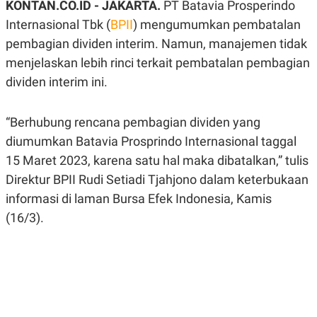
KONTAN.CO.ID - JAKARTA.
PT Batavia Prosperindo
A
A
S
L
Internasional Tbk (
BPII
) mengumumkan pembatalan
I
pembagian dividen interim. Namun, manajemen tidak
K
I
menjelaskan lebih rinci terkait pembatalan pembagian
E
N
U
D
dividen interim ini.
A
U
N
S
G
T
A
R
“Berhubung rencana pembagian dividen yang
N
I
diumumkan Batavia Prosprindo Internasional taggal
P
I
15 Maret 2023, karena satu hal maka dibatalkan,” tulis
E
N
L
T
Direktur BPII Rudi Setiadi Tjahjono dalam keterbukaan
U
E
A
R
informasi di laman Bursa Efek Indonesia, Kamis
N
N
(16/3).
G
A
U
S
S
I
A
O
H
N
A
A
L
P
R
E
E