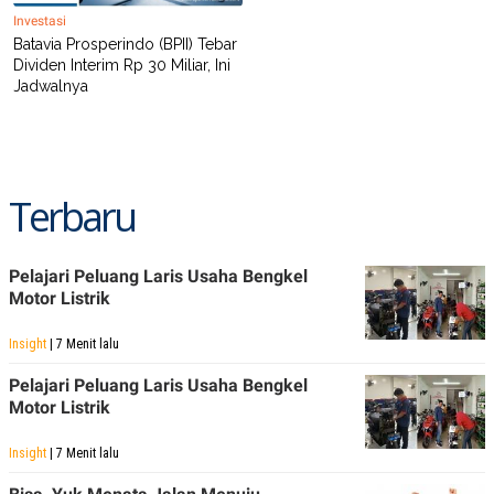
A
I
Investasi
S
V
K
E
Batavia Prosperindo (BPII) Tebar
E
Dividen Interim Rp 30 Miliar, Ini
M
Jadwalnya
E
N
T
E
R
I
Terbaru
A
N
L
E
Pelajari Peluang Laris Usaha Bengkel
S
Motor Listrik
T
A
R
Insight
| 7 Menit lalu
I
Pelajari Peluang Laris Usaha Bengkel
Motor Listrik
KANAL
Insight
| 7 Menit lalu
P
I
U
M