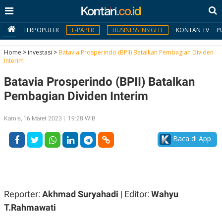
TERPOPULER
E-PAPER
BUSINESS INSIGHT
KONTAN TV
P
Home
>
investasi
>
Batavia Prosperindo (BPII) Batalkan Pembagian Dividen
Interim
MY
Batavia Prosperindo (BPII) Batalkan
KONTAN
Pembagian Dividen Interim
Daftar
Kamis, 16 Maret 2023 | 19:28 WIB
Masuk
Baca di App
BERITA
I
N
N
A
Reporter:
Akhmad Suryahadi
| Editor:
Wahyu
V
S
E
I
T.Rahmawati
S
O
T
N