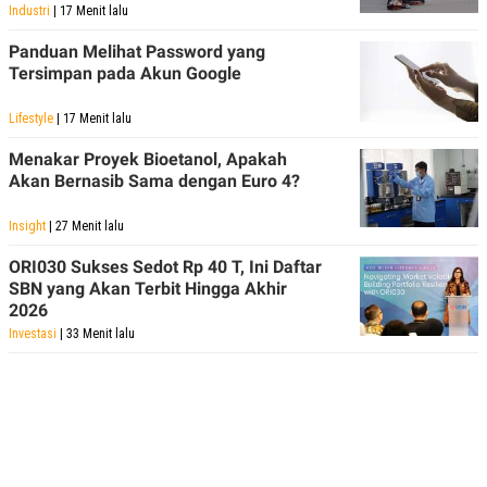
C
L
Industri
| 17 Menit lalu
A
E
D
A
Panduan Melihat Password yang
E
S
Tersimpan pada Akun Google
M
E
Y
.
I
Lifestyle
| 17 Menit lalu
D
L
K
Menakar Proyek Bioetanol, Apakah
A
I
Akan Bernasib Sama dengan Euro 4?
N
N
G
E
G
R
Insight
| 27 Menit lalu
A
J
N
A
ORI030 Sukses Sedot Rp 40 T, Ini Daftar
A
E
SBN yang Akan Terbit Hingga Akhir
N
M
2026
C
I
E
T
Investasi
| 33 Menit lalu
T
E
A
N
K
E
A
P
D
A
V
P
E
E
R