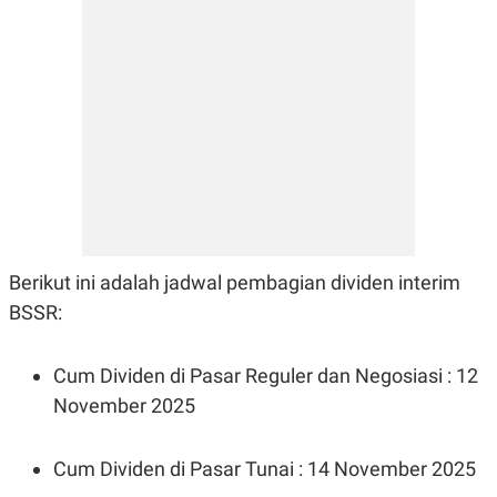
N
S
E
E
W
R
S
E
S
M
E
O
T
N
U
I
P
A
A
K
D
I
V
L
A
S
K
Berikut ini adalah jadwal pembagian dividen interim
O
BSSR:
R
P
O
R
Cum Dividen di Pasar Reguler dan Negosiasi : 12
A
November 2025
S
I
K
N
Cum Dividen di Pasar Tunai : 14 November 2025
I
A
L
T