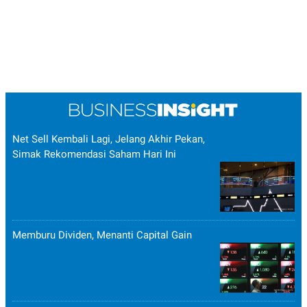
Net Sell Kembali Lagi, Jelang Akhir Pekan,
Simak Rekomendasi Saham Hari Ini
Memburu Dividen, Menanti Capital Gain