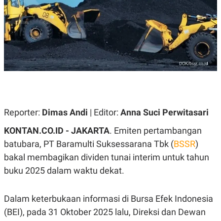
A
A
S
L
I
K
I
E
N
U
D
A
U
N
S
G
T
A
R
N
I
P
I
Reporter:
Dimas Andi
| Editor:
Anna Suci Perwitasari
E
N
L
T
U
E
KONTAN.CO.ID - JAKARTA
. Emiten pertambangan
A
R
batubara, PT Baramulti Suksessarana Tbk (
BSSR
)
N
N
G
A
bakal membagikan dividen tunai interim untuk tahun
U
S
S
I
buku 2025 dalam waktu dekat.
A
O
H
N
A
A
Dalam keterbukaan informasi di Bursa Efek Indonesia
L
(BEI), pada 31 Oktober 2025 lalu, Direksi dan Dewan
P
R
E
E