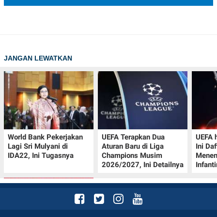
JANGAN LEWATKAN
World Bank Pekerjakan
UEFA Terapkan Dua
UEFA h
Lagi Sri Mulyani di
Aturan Baru di Liga
Ini Da
IDA22, Ini Tugasnya
Champions Musim
Menen
2026/2027, Ini Detailnya
Infant