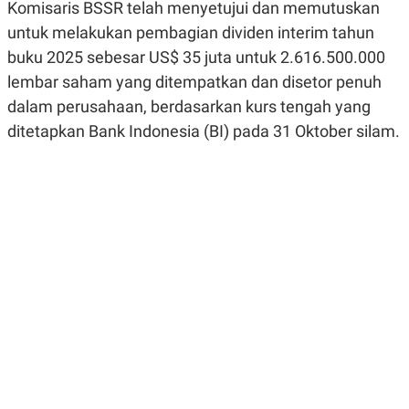
Komisaris BSSR telah menyetujui dan memutuskan
R
G
S
I
untuk melakukan pembagian dividen interim tahun
O
O
N
N
buku 2025 sebesar US$ 35 juta untuk 2.616.500.000
A
A
lembar saham yang ditempatkan dan disetor penuh
L
L
F
dalam perusahaan, berdasarkan kurs tengah yang
I
N
ditetapkan Bank Indonesia (BI) pada 31 Oktober silam.
A
N
C
E
Y
C
A
A
N
R
G
I
T
T
E
A
R
H
.
U
.
.
K
L
E
I
S
F