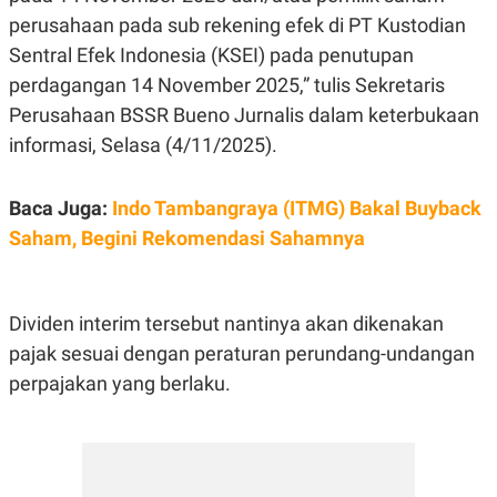
E
R
perusahaan pada sub rekening efek di PT Kustodian
F
B
Sentral Efek Indonesia (KSEI) pada penutupan
O
U
perdagangan 14 November 2025,” tulis Sekretaris
K
S
U
I
Perusahaan BSSR Bueno Jurnalis dalam keterbukaan
S
N
E
informasi, Selasa (4/11/2025).
S
S
I
Baca Juga:
Indo Tambangraya (ITMG) Bakal Buyback
N
S
Saham, Begini Rekomendasi Sahamnya
I
G
H
T
Dividen interim tersebut nantinya akan dikenakan
S
B
T
E
pajak sesuai dengan peraturan perundang-undangan
O
L
perpajakan yang berlaku.
C
A
K
N
S
J
E
A
T
O
U
N
P