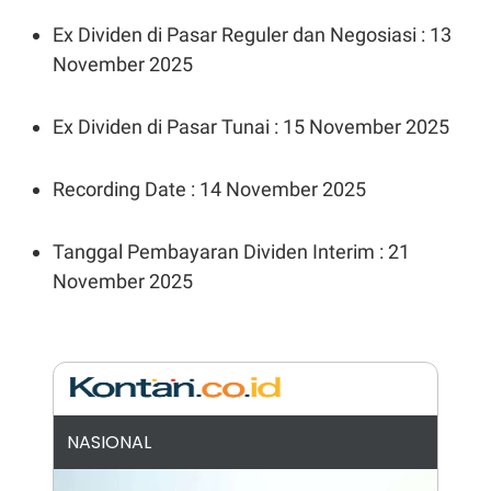
A
I
S
V
Ex Dividen di Pasar Reguler dan Negosiasi : 13
K
E
E
November 2025
M
E
N
Ex Dividen di Pasar Tunai : 15 November 2025
T
E
R
I
Recording Date : 14 November 2025
A
N
L
Tanggal Pembayaran Dividen Interim : 21
E
November 2025
S
T
A
R
I
KANAL
NASIONAL
P
I
U
M