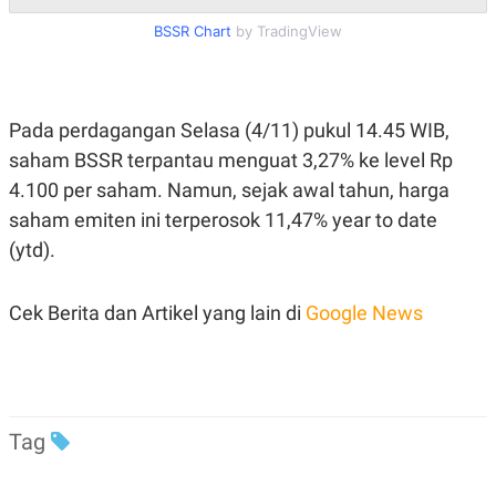
R
T
I
BSSR Chart
by TradingView
S
I
N
G
K
Pada perdagangan Selasa (4/11) pukul 14.45 WIB,
G
saham BSSR terpantau menguat 3,27% ke level Rp
M
E
4.100 per saham. Namun, sejak awal tahun, harga
D
I
saham emiten ini terperosok 11,47% year to date
A
(ytd).
.
I
D
Cek Berita dan Artikel yang lain di
Google News
SITEMAP
PROFILE
TERM
OF
USE
PEDOMAN
Tag
PEMBERITAAN
SIBER
PRIVACY