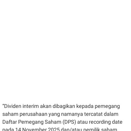
E
E
H
S
A
T
T
Y
A
L
N
E
E
A
N
N
G
A
L
L
I
I
S
S
H
I
S
E
K
X
O
E
L
C
O
U
M
T
I
V
“Dividen interim akan dibagikan kepada pemegang
E
saham perusahaan yang namanya tercatat dalam
C
O
Daftar Pemegang Saham (DPS) atau recording date
R
N
pada 14 November 2025 dan/atau pemilik saham