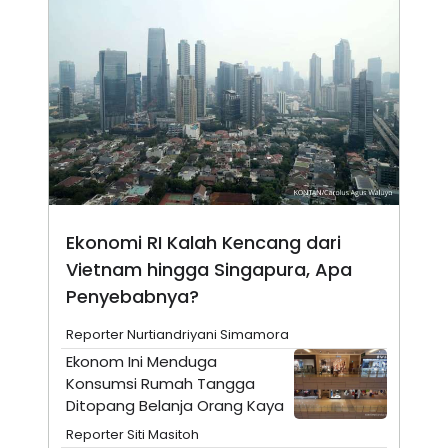
S
A
A
G
T
E
D
S
A
T
A
K
L
O
I
N
P
T
S
A
U
N
S
T
Ekonomi RI Kalah Kencang dari
V
Vietnam hingga Singapura, Apa
Penyebabnya?
JARINGAN
Reporter Nurtiandriyani Simamora
K
P
O
R
Ekonom Ini Menduga
N
E
Konsumsi Rumah Tangga
T
S
Ditopang Belanja Orang Kaya
A
S
N
R
Reporter Siti Masitoh
A
E