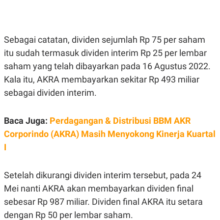
E
E
H
S
A
T
T
Y
A
L
Sebagai catatan, dividen sejumlah Rp 75 per saham
N
E
itu sudah termasuk dividen interim Rp 25 per lembar
E
A
N
N
saham yang telah dibayarkan pada 16 Agustus 2022.
G
A
L
L
Kala itu, AKRA membayarkan sekitar Rp 493 miliar
I
I
sebagai dividen interim.
S
S
H
I
S
Baca Juga:
Perdagangan & Distribusi BBM AKR
E
K
X
O
Corporindo (AKRA) Masih Menyokong Kinerja Kuartal
E
L
C
O
I
U
M
T
I
Setelah dikurangi dividen interim tersebut, pada 24
V
E
Mei nanti AKRA akan membayarkan dividen final
C
O
sebesar Rp 987 miliar. Dividen final AKRA itu setara
R
dengan Rp 50 per lembar saham.
N