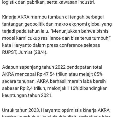
logistik dan pabrikan, serta kawasan industri.
R
T
I
S
I
Kinerja AKRA mampu tumbuh di tengah berbagai
N
G
tantangan geopolitik dan makro ekonomi global yang
K
terjadi pada tahun lalu. "Menunjukkan bahwa bisnis
G
model kami cukup resilience dan bisa terus tumbuh,"
M
E
kata Haryanto dalam press conference selepas
D
I
RUPST, Jum'at (28/4).
A
.
I
Adapun sepanjang tahun 2022 pendapatan total
D
AKRA mencapai Rp 47,54 triliun atau melejit 85%
secara tahunan. AKRA berhasil meraih laba bersih
SITEMAP
PROFILE
TERM
sebesar Rp 2,4 triliun, melonjak 116% dibandingkan
OF
keuntungan tahun 2021.
USE
PEDOMAN
PEMBERITAAN
Untuk tahun 2023, Haryanto optimistis kinerja AKRA
SIBER
PRIVACY