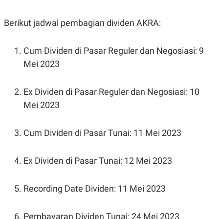
E
R
Berikut jadwal pembagian dividen AKRA:
F
B
O
U
K
S
U
I
Cum Dividen di Pasar Reguler dan Negosiasi: 9
S
N
E
Mei 2023
S
S
I
Ex Dividen di Pasar Reguler dan Negosiasi: 10
N
S
Mei 2023
I
G
H
Cum Dividen di Pasar Tunai: 11 Mei 2023
T
S
B
T
E
Ex Dividen di Pasar Tunai: 12 Mei 2023
O
L
C
A
K
N
S
J
Recording Date Dividen: 11 Mei 2023
E
A
T
O
U
N
P
Pembayaran Dividen Tunai: 24 Mei 2023