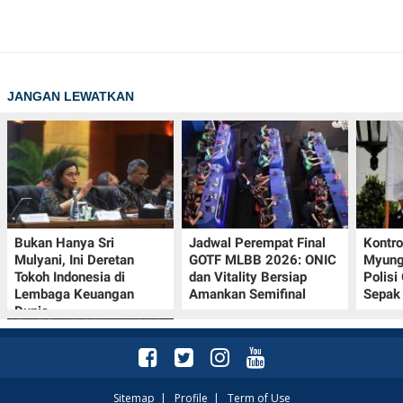
JANGAN LEWATKAN
Bukan Hanya Sri
Jadwal Perempat Final
Kontr
Mulyani, Ini Deretan
GOTF MLBB 2026: ONIC
Myung-
Tokoh Indonesia di
dan Vitality Bersiap
Polisi
Lembaga Keuangan
Amankan Semifinal
Sepak 
Dunia
Sitemap
|
Profile
|
Term of Use