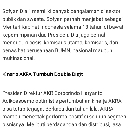
C
L
A
E
D
A
Sofyan Djalil memiliki banyak pengalaman di sektor
E
S
publik dan swasta. Sofyan pernah menjabat sebagai
M
E
Y
.
Menteri Kabinet Indonesia selama 13 tahun di bawah
I
D
kepemimpinan dua Presiden. Dia juga pernah
L
K
menduduki posisi komisaris utama, komisaris, dan
A
I
penasihat perusahaan BUMN, nasional maupun
N
N
G
E
multinasional.
G
R
A
J
N
A
Kinerja AKRA Tumbuh Double Digit
A
E
N
M
C
I
E
T
T
E
Presiden Direktur AKR Corporindo Haryanto
A
N
Adikoesoemo optimistis pertumbuhan kinerja AKRA
K
bisa tetap terjaga. Berkaca dari tahun lalu, AKRA
E
A
P
D
mampu mencetak performa positif di seluruh segmen
A
V
P
E
bisnisnya. Meliputi perdagangan dan distribusi, jasa
E
R