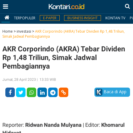
TERPOPULER
E-PAPER
BUSINESS INSIGHT
KONTAN TV
P
Home
>
investasi
>
AKR Corporindo (AKRA) Tebar Dividen Rp 1,48 Triliun,
Simak Jadwal Pembagiannya
MY
AKR Corporindo (AKRA) Tebar Dividen
KONTAN
Rp 1,48 Triliun, Simak Jadwal
Daftar
Pembagiannya
Masuk
Jumat, 28 April 2023 | 13:33 WIB
Baca di App
BERITA
I
N
N
A
V
S
E
I
Reporter:
Ridwan Nanda Mulyana
| Editor:
Khomarul
S
O
Hidayat
T
N