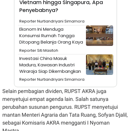
Vietnam hingga Singapura, Apa
A
I
S
V
Penyebabnya?
K
E
E
M
Reporter Nurtiandriyani Simamora
E
Ekonom Ini Menduga
N
T
Konsumsi Rumah Tangga
E
Ditopang Belanja Orang Kaya
R
I
Reporter Siti Masitoh
A
Investasi China Masuk
N
Madura, Kawasan Industri
L
E
Wiraraja Siap Dikembangkan
S
Reporter Nurtiandriyani Simamora
T
A
R
Selain pembagian dividen, RUPST AKRA juga
I
menyetujui empat agenda lain. Salah satunya
perubahan susunan pengurus. RUPST menyetujui
KANAL
mantan Menteri Agraria dan Tata Ruang, Sofyan Djalil,
sebagai Komisaris AKRA mengganti I Nyoman
P
I
U
M
Mastra.