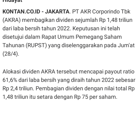
A
A
S
L
KONTAN.CO.ID - JAKARTA
. PT AKR Corporindo Tbk
I
(AKRA) membagikan dividen sejumlah Rp 1,48 triliun
K
I
dari laba bersih tahun 2022. Keputusan ini telah
E
N
U
D
disetujui dalam Rapat Umum Pemegang Saham
A
U
N
S
Tahunan (RUPST) yang diselenggarakan pada Jum'at
G
T
A
R
(28/4).
N
I
P
I
Alokasi dividen AKRA tersebut mencapai payout ratio
E
N
L
T
61,6% dari laba bersih yang diraih tahun 2022 sebesar
U
E
A
R
Rp 2,4 triliun. Pembagian dividen dengan nilai total Rp
N
N
G
A
1,48 triliun itu setara dengan Rp 75 per saham.
U
S
S
I
A
O
H
N
A
A
L
P
R
E
E