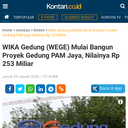
TERPOPULER
E-PAPER
BUSINESS INSIGHT
KONTAN TV
P
Home
>
investasi
>
Emiten
>
WIKA Gedung (WEGE) Mulai Bangun Proyek
Gedung PAM Jaya, Nilainya Rp 253 Miliar
MY
WIKA Gedung (WEGE) Mulai Bangun
KONTAN
Proyek Gedung PAM Jaya, Nilainya Rp
Daftar
253 Miliar
Masuk
Jumat, 09 Januari 2026 | 12:18 WIB
Baca di App
BERITA
I
N
N
A
V
S
E
I
S
O
T
N