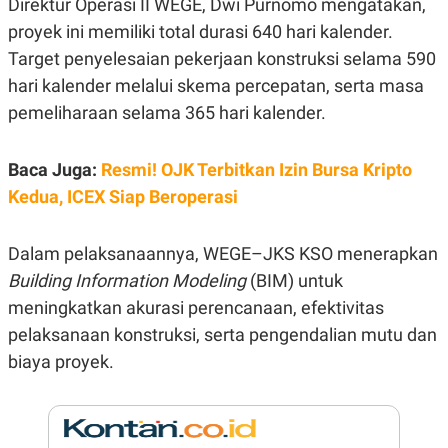
Direktur Operasi II WEGE, Dwi Purnomo mengatakan,
E
R
proyek ini memiliki total durasi 640 hari kalender.
F
B
Target penyelesaian pekerjaan konstruksi selama 590
O
U
K
S
hari kalender melalui skema percepatan, serta masa
U
I
pemeliharaan selama 365 hari kalender.
S
N
E
S
S
Baca Juga:
Resmi! OJK Terbitkan Izin Bursa Kripto
I
N
Kedua, ICEX Siap Beroperasi
S
I
G
Dalam pelaksanaannya, WEGE–JKS KSO menerapkan
H
T
Building Information Modeling
(BIM) untuk
S
B
meningkatkan akurasi perencanaan, efektivitas
T
E
O
L
pelaksanaan konstruksi, serta pengendalian mutu dan
C
A
biaya proyek.
K
N
S
J
E
A
T
O
U
N
P