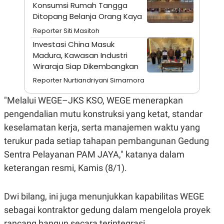
A
I
Konsumsi Rumah Tangga
S
V
Ditopang Belanja Orang Kaya
K
E
E
Reporter Siti Masitoh
M
Investasi China Masuk
E
N
Madura, Kawasan Industri
T
Wiraraja Siap Dikembangkan
E
R
Reporter Nurtiandriyani Simamora
I
A
"Melalui WEGE–JKS KSO, WEGE menerapkan
N
L
pengendalian mutu konstruksi yang ketat, standar
E
keselamatan kerja, serta manajemen waktu yang
S
T
terukur pada setiap tahapan pembangunan Gedung
A
R
Sentra Pelayanan PAM JAYA," katanya dalam
I
keterangan resmi, Kamis (8/1).
KANAL
Dwi bilang, ini juga menunjukkan kapabilitas WEGE
sebagai kontraktor gedung dalam mengelola proyek
P
I
U
M
rancang bangun secara terintegrasi.