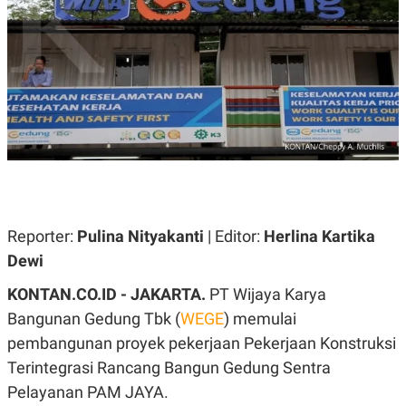
A
A
S
L
I
K
I
E
N
U
D
A
U
N
S
G
T
A
R
N
I
P
I
E
N
L
T
Reporter:
U
E
Pulina Nityakanti
| Editor:
Herlina Kartika
A
R
Dewi
N
N
G
A
KONTAN.CO.ID - JAKARTA.
U
S
PT Wijaya Karya
S
I
Bangunan Gedung Tbk (
WEGE
) memulai
A
O
H
N
pembangunan proyek pekerjaan Pekerjaan Konstruksi
A
A
L
Terintegrasi Rancang Bangun Gedung Sentra
P
R
Pelayanan PAM JAYA.
E
E