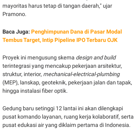
C
L
mayoritas harus tetap di tangan daerah," ujar
A
E
D
A
Pramono.
E
S
M
E
Y
.
Baca Juga:
Penghimpunan Dana di Pasar Modal
I
D
Tembus Target, Intip Pipeline IPO Terbaru OJK
L
K
A
I
N
N
Proyek ini mengusung skema
design and build
G
E
G
R
terintegrasi yang mencakup pekerjaan arsitektur,
A
J
struktur, interior,
mechanical-electrical-plumbing
N
A
A
E
(MEP), lanskap, geoteknik, pekerjaan jalan dan tapak,
N
M
C
I
hingga instalasi fiber optik.
E
T
T
E
A
N
Gedung baru setinggi 12 lantai ini akan dilengkapi
K
pusat komando layanan, ruang kerja kolaboratif, serta
E
A
P
D
pusat edukasi air yang diklaim pertama di Indonesia.
A
V
P
E
E
R