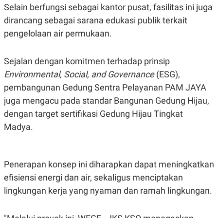
R
T
Selain berfungsi sebagai kantor pusat, fasilitas ini juga
I
dirancang sebagai sarana edukasi publik terkait
S
I
pengelolaan air permukaan.
N
G
K
Sejalan dengan komitmen terhadap prinsip
G
M
Environmental, Social, and Governance
(ESG),
E
pembangunan Gedung Sentra Pelayanan PAM JAYA
D
I
juga mengacu pada standar Bangunan Gedung Hijau,
A
.
dengan target sertifikasi Gedung Hijau Tingkat
I
Madya.
D
SITEMAP
PROFILE
TERM
Penerapan konsep ini diharapkan dapat meningkatkan
OF
efisiensi energi dan air, sekaligus menciptakan
USE
lingkungan kerja yang nyaman dan ramah lingkungan.
PEDOMAN
PEMBERITAAN
SIBER
PRIVACY