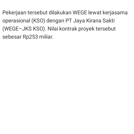
R
G
S
I
Pekerjaan tersebut dilakukan WEGE lewat kerjasama
O
O
N
N
operasional (KSO) dengan PT Jaya Kirana Sakti
A
A
L
L
(WEGE–JKS KSO). Nilai kontrak proyek tersebut
F
sebesar Rp253 miliar.
I
N
A
N
C
E
Y
C
A
A
N
R
G
I
T
T
E
A
R
H
.
U
.
.
K
L
E
I
S
F