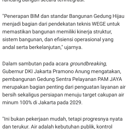
S
A
A
G
T
E
"Penerapan BIM dan standar Bangunan Gedung Hijau
D
S
A
menjadi bagian dari pendekatan teknis WEGE untuk
T
A
memastikan bangunan memiliki kinerja struktur,
K
L
sistem bangunan, dan efisiensi operasional yang
O
I
N
P
andal serta berkelanjutan," ujarnya.
T
S
A
U
N
S
Dalam sambutan pada acara
groundbreaking,
T
V
Gubernur DKI Jakarta Pramono Anung mengatakan,
pembangunan Gedung Sentra Pelayanan PAM JAYA
JARINGAN
merupakan bagian penting dari penguatan layanan air
bersih sekaligus persiapan menuju target cakupan air
K
P
minum 100% di Jakarta pada 2029.
O
R
N
E
T
S
A
S
"Ini bukan pekerjaan mudah, tetapi progresnya nyata
N
R
A
E
dan terukur. Air adalah kebutuhan publik, kontrol