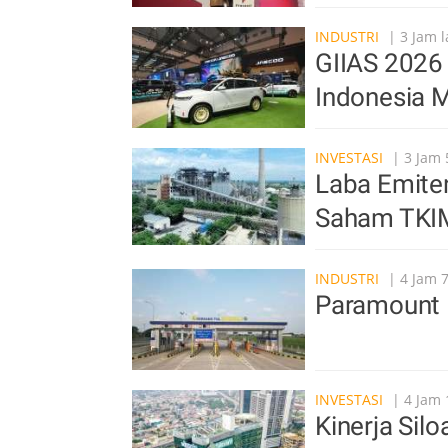
INDUSTRI
| 3 Jam l
GIIAS 2026 
Indonesia M
INVESTASI
| 3 Jam 
Laba Emite
Saham TKI
INDUSTRI
| 4 Jam 7
Paramount 
INVESTASI
| 4 Jam 
Kinerja Sil