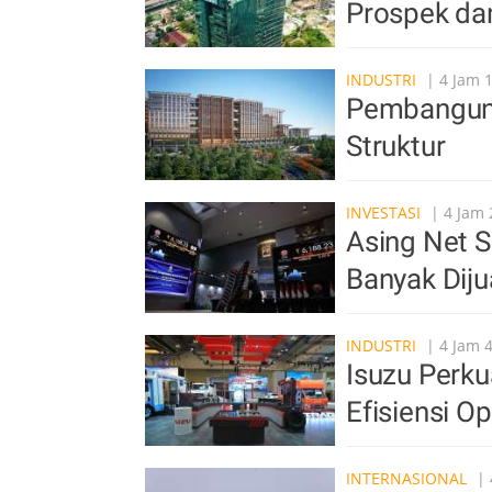
Prospek da
INDUSTRI
| 4 Jam 
Pembangun
Struktur
INVESTASI
| 4 Jam 
Asing Net S
Banyak Diju
INDUSTRI
| 4 Jam 
Isuzu Perkua
Efisiensi O
INTERNASIONAL
| 