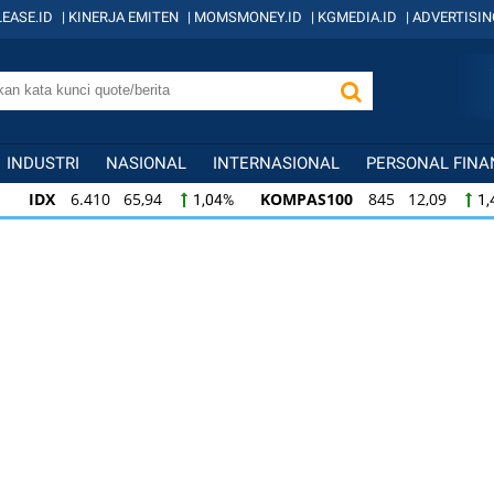
EASE.ID
|
KINERJA EMITEN
|
MOMSMONEY.ID
|
KGMEDIA.ID
|
ADVERTISIN
INDUSTRI
NASIONAL
INTERNASIONAL
PERSONAL FINA
IDX
6.410 65,94
KOMPAS100
845 12,09
1,04%
1,
KOMPAS100
845 12,09
LQ45
640 9,44
1,45%
1,5
LQ45
640 9,44
ISSI
222 2,82
IDX3
1,50%
1,29%