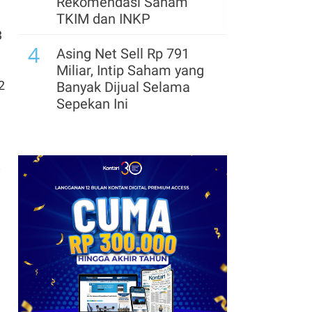
Rekomendasi Saham
TKIM dan INKP
3
4
Asing Net Sell Rp 791
Miliar, Intip Saham yang
2
Banyak Dijual Selama
Sepekan Ini
5
Kinerja Siloam Moncer di
Semester I-2026, Cek
Prospek dan
i
Rekomendasi Saham
SILO