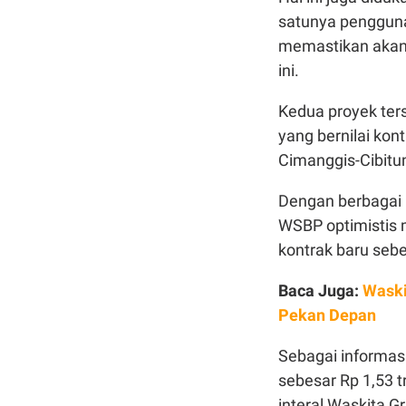
satunya penggunaa
memastikan akan 
ini.
Kedua proyek ters
yang bernilai kont
Cimanggis-Cibitun
Dengan berbagai
WSBP optimistis 
kontrak baru sebes
Baca Juga:
Waski
Pekan Depan
Sebagai informasi
sebesar Rp 1,53 t
interal Waskita G