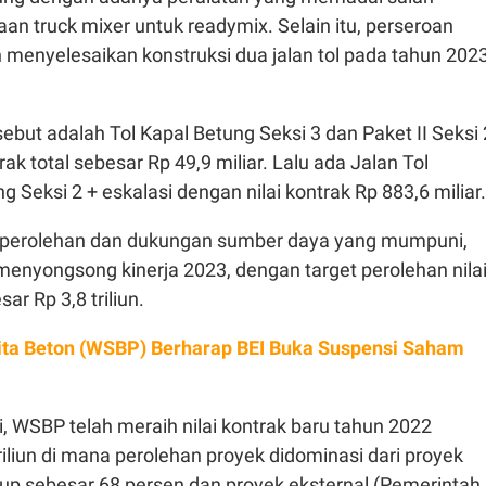
n truck mixer untuk readymix. Selain itu, perseroan
menyelesaikan konstruksi dua jalan tol pada tahun 202
ebut adalah Tol Kapal Betung Seksi 3 dan Paket II Seksi 
rak total sebesar Rp 49,9 miliar. Lalu ada Jalan Tol
g Seksi 2 + eskalasi dengan nilai kontrak Rp 883,6 miliar.
 perolehan dan dukungan sumber daya yang mumpuni,
menyongsong kinerja 2023, dengan target perolehan nila
ar Rp 3,8 triliun.
ta Beton (WSBP) Berharap BEI Buka Suspensi Saham
, WSBP telah meraih nilai kontrak baru tahun 2022
riliun di mana perolehan proyek didominasi dari proyek
rup sebesar 68 persen dan proyek eksternal (Pemerintah,