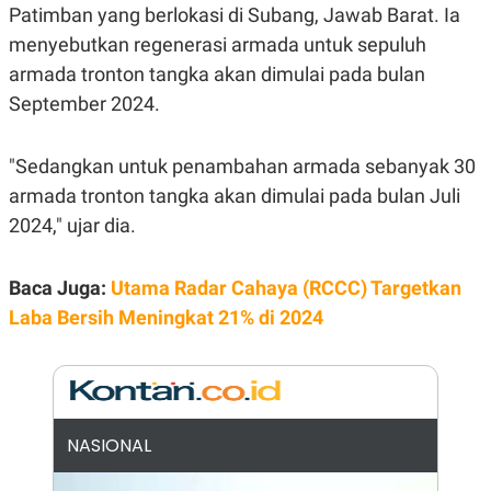
E
Patimban yang berlokasi di Subang, Jawab Barat. Ia
R
menyebutkan regenerasi armada untuk sepuluh
F
B
O
U
armada tronton tangka akan dimulai pada bulan
K
S
September 2024.
U
I
S
N
E
S
"Sedangkan untuk penambahan armada sebanyak 30
S
I
armada tronton tangka akan dimulai pada bulan Juli
N
2024," ujar dia.
S
I
G
H
Baca Juga:
Utama Radar Cahaya (RCCC) Targetkan
T
Laba Bersih Meningkat 21% di 2024
S
B
T
E
O
L
C
A
K
N
S
J
E
A
NASIONAL
T
O
U
N
P