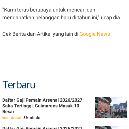
S
A
A
G
"Kami terus berupaya untuk mencari dan
T
E
D
S
mendapatkan pelanggan baru di tahun ini," ucap dia.
A
T
A
Cek Berita dan Artikel yang lain di
Google News
K
L
O
I
N
P
T
S
A
U
N
S
T
V
Terbaru
JARINGAN
K
P
Daftar Gaji Pemain Arsenal 2026/2027:
O
R
Saka Tertinggi, Guimaraes Masuk 10
N
E
Besar
T
S
A
S
Internasional
| 8 Menit lalu
N
R
A
E
Daftar Gaji Pemain Arsenal 2026/2027: