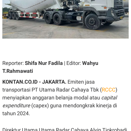
A
A
S
L
I
K
I
E
N
U
D
A
U
N
S
G
T
A
R
N
I
P
I
Reporter:
Shifa Nur Fadila
| Editor:
Wahyu
E
N
T.Rahmawati
L
T
U
E
A
R
KONTAN.CO.ID - JAKARTA.
Emiten jasa
N
N
transportasi PT Utama Radar Cahaya Tbk (
RCCC
)
G
A
U
S
menyiapkan anggaran belanja modal atau
capital
S
I
A
O
expenditure
(capex) guna mendongkrak kinerja di
H
N
tahun 2024.
A
A
L
P
R
Direktur Utama Utama Radar Cahaya Alvin Tjokrohadi
E
E