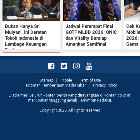
Bukan Hanya Sri
Jadwal Perempat Final
Cek K
Mulyani, Ini Deretan
GOTF MLBB 2026: ONIC
Mobil
Tokoh Indonesia di
dan Vitality Bersiap
2026:
Lembaga Keuangan
Amankan Semifinal
Gems G
Dunia
Sitemap
|
Profile
|
Term of Use
Pedoman Pemberitaan Media Siber
|
Privacy Policy
Promo JSM Superindo
Disclaimer: Seluruh konten berita yang ditayangkan di kontan.co.id ini
merupakan tanggung jawab Pemimpin Redaksi.
7–9 Agustus 2026,
Minyak Goreng
Copyright 2026. All rights reserved
Rp37.900 hingga Buah
Diskon 50%