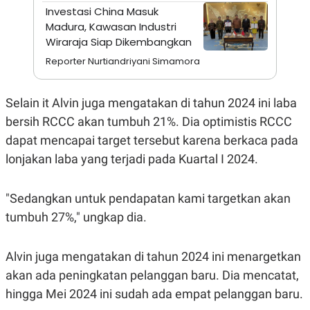
A
I
Investasi China Masuk
S
V
Madura, Kawasan Industri
K
E
E
Wiraraja Siap Dikembangkan
M
E
Reporter Nurtiandriyani Simamora
N
T
E
Selain it Alvin juga mengatakan di tahun 2024 ini laba
R
I
bersih RCCC akan tumbuh 21%. Dia optimistis RCCC
A
N
dapat mencapai target tersebut karena berkaca pada
L
lonjakan laba yang terjadi pada Kuartal I 2024.
E
S
T
"Sedangkan untuk pendapatan kami targetkan akan
A
R
tumbuh 27%," ungkap dia.
I
Alvin juga mengatakan di tahun 2024 ini menargetkan
KANAL
akan ada peningkatan pelanggan baru. Dia mencatat,
P
I
hingga Mei 2024 ini sudah ada empat pelanggan baru.
U
M