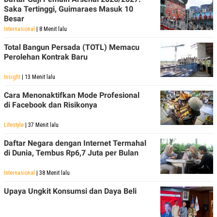
C
L
Saka Tertinggi, Guimaraes Masuk 10
A
E
D
A
Besar
E
S
Internasional
| 8 Menit lalu
M
E
Y
.
Total Bangun Persada (TOTL) Memacu
I
Perolehan Kontrak Baru
D
L
K
A
I
Insight
| 13 Menit lalu
N
N
G
E
Cara Menonaktifkan Mode Profesional
G
R
di Facebook dan Risikonya
A
J
N
A
A
E
Lifestyle
| 37 Menit lalu
N
M
C
I
Daftar Negara dengan Internet Termahal
E
T
di Dunia, Tembus Rp6,7 Juta per Bulan
T
E
A
N
K
Internasional
| 38 Menit lalu
E
A
P
D
Upaya Ungkit Konsumsi dan Daya Beli
A
V
P
E
E
R