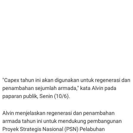
E
E
H
S
A
T
T
Y
A
L
N
E
E
A
N
N
G
A
L
L
I
I
S
S
H
I
S
E
K
X
O
"Capex tahun ini akan digunakan untuk regenerasi dan
E
L
C
O
penambahan sejumlah armada," kata Alvin pada
U
M
paparan publik, Senin (10/6).
T
I
V
E
Alvin menjelaskan regenerasi dan penambahan
C
O
armada tahun ini untuk mendukung pembangunan
R
Proyek Strategis Nasional (PSN) Pelabuhan
N