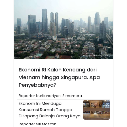
N
S
E
E
W
R
S
E
S
M
E
O
T
N
U
I
P
A
A
K
D
I
V
L
A
S
Ekonomi RI Kalah Kencang dari
K
O
Vietnam hingga Singapura, Apa
R
Penyebabnya?
P
O
R
Reporter Nurtiandriyani Simamora
A
Ekonom Ini Menduga
S
I
Konsumsi Rumah Tangga
K
N
Ditopang Belanja Orang Kaya
I
A
Reporter Siti Masitoh
L
T