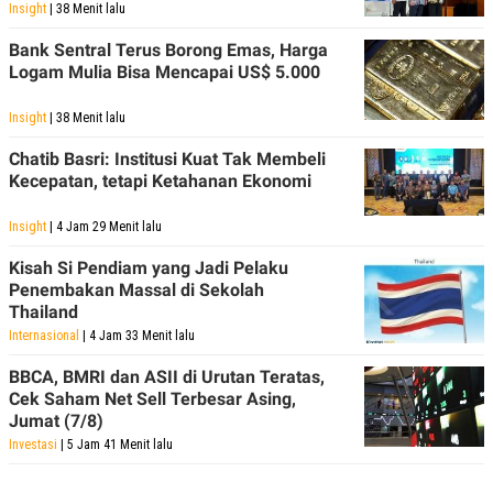
R
T
Insight
| 38 Menit lalu
I
S
Bank Sentral Terus Borong Emas, Harga
I
Logam Mulia Bisa Mencapai US$ 5.000
N
G
Insight
| 38 Menit lalu
K
G
Chatib Basri: Institusi Kuat Tak Membeli
M
E
Kecepatan, tetapi Ketahanan Ekonomi
D
I
Insight
| 4 Jam 29 Menit lalu
A
.
Kisah Si Pendiam yang Jadi Pelaku
I
D
Penembakan Massal di Sekolah
Thailand
Internasional
| 4 Jam 33 Menit lalu
SITEMAP
PROFILE
TERM
BBCA, BMRI dan ASII di Urutan Teratas,
OF
Cek Saham Net Sell Terbesar Asing,
USE
Jumat (7/8)
PEDOMAN
Investasi
| 5 Jam 41 Menit lalu
PEMBERITAAN
SIBER
PRIVACY