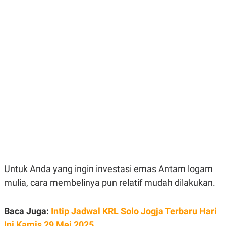
E
E
H
S
A
T
T
Y
A
L
N
E
E
A
N
N
G
A
L
L
I
I
S
S
H
I
S
E
K
X
O
E
L
C
O
U
M
T
Untuk Anda yang ingin investasi emas Antam logam
I
V
mulia, cara membelinya pun relatif mudah dilakukan.
E
C
O
Baca Juga:
Intip Jadwal KRL Solo Jogja Terbaru Hari
R
N
Ini Kamis 29 Mei 2025