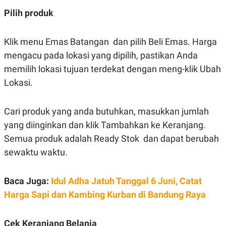
C
L
A
E
Pilih produk
D
A
E
S
M
E
Klik menu Emas Batangan dan pilih Beli Emas. Harga
Y
.
I
mengacu pada lokasi yang dipilih, pastikan Anda
D
memilih lokasi tujuan terdekat dengan meng-klik Ubah
L
K
A
I
Lokasi.
N
N
G
E
G
R
Cari produk yang anda butuhkan, masukkan jumlah
A
J
N
A
yang diinginkan dan klik Tambahkan ke Keranjang.
A
E
N
M
Semua produk adalah Ready Stok dan dapat berubah
C
I
sewaktu waktu.
E
T
T
E
A
N
K
Baca Juga:
Idul Adha Jatuh Tanggal 6 Juni, Catat
E
A
Harga Sapi dan Kambing Kurban di Bandung Raya
P
D
A
V
P
E
E
R
Cek Keranjang Belanja