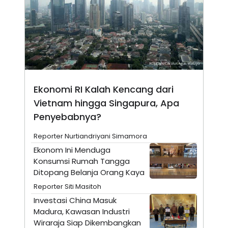
N
S
E
E
W
R
S
E
S
M
E
O
T
N
U
I
P
A
Ekonomi RI Kalah Kencang dari
A
K
D
I
Vietnam hingga Singapura, Apa
V
L
A
Penyebabnya?
S
K
Reporter Nurtiandriyani Simamora
O
R
Ekonom Ini Menduga
P
Konsumsi Rumah Tangga
O
R
Ditopang Belanja Orang Kaya
A
S
Reporter Siti Masitoh
I
Investasi China Masuk
K
N
Madura, Kawasan Industri
I
A
Wiraraja Siap Dikembangkan
L
T