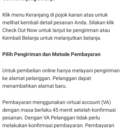
R
T
I
S
Klik menu Keranjang di pojok kanan atas untuk
I
N
melihat kembali detail pesanan Anda. Silakan klik
G
Check Out Now untuk lanjut ke pengiriman atau
K
G
Kembali Belanja untuk melanjutkan belanja.
M
E
D
PIlih Pengiriman dan Metode Pembayaran
I
A
.
I
Untuk pembelian online hanya melayani pengiriman
D
ke alamat pelanggan. Pelanggan dapat
menambahkan alamat baru.
SITEMAP
PROFILE
TERM
OF
Pembayaran menggunakan virtual account (VA)
USE
dengan masa berlaku 45 menit setelah konfirmasi
PEDOMAN
PEMBERITAAN
pesanan. Dengan VA Pelanggan tidak perlu
SIBER
melakukan konfirmasi pembayaran. Pembayaran
PRIVACY