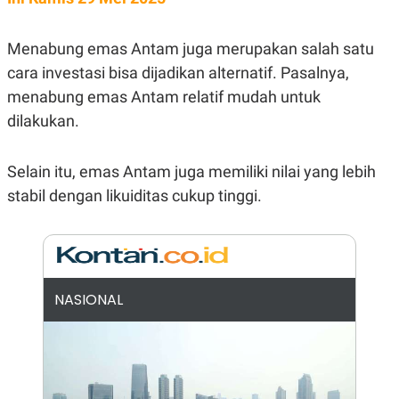
E
R
F
B
Menabung emas Antam juga merupakan salah satu
O
U
K
S
cara investasi bisa dijadikan alternatif. Pasalnya,
U
I
menabung emas Antam relatif mudah untuk
S
N
E
dilakukan.
S
S
I
Selain itu, emas Antam juga memiliki nilai yang lebih
N
S
stabil dengan likuiditas cukup tinggi.
I
G
H
T
S
B
T
E
O
L
NASIONAL
C
A
K
N
S
J
E
A
T
O
U
N
P