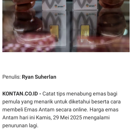
A
A
S
L
I
K
I
E
N
U
D
A
U
N
S
G
T
A
R
N
I
P
I
E
N
L
T
Penulis:
Ryan Suherlan
U
E
A
R
N
N
G
A
KONTAN.CO.ID -
Catat tips menabung emas bagi
U
S
S
I
pemula yang menarik untuk diketahui beserta cara
A
O
membeli Emas Antam secara online. Harga emas
H
N
A
A
Antam hari ini Kamis, 29 Mei 2025 mengalami
L
penurunan lagi.
P
R
E
E