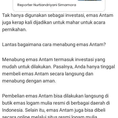
A
I
Reporter Nurtiandriyani Simamora
S
V
K
E
E
Tak hanya digunakan sebagai investasi, emas Antam
M
juga kerap kali dijadikan untuk mahar untuk acara
E
N
pernikahan.
T
E
R
I
Lantas bagaimana cara menabung emas Antam?
A
N
Menabung emas Antam termasuk investasi yang
L
E
mudah untuk dilakukan. Pasalnya, Anda hanya tinggal
S
T
membeli emas Antam secara langsung dan
A
R
menabung dengan aman.
I
Pembelian emas Antam bisa dilakukan langsung di
KANAL
butik emas logam mulia resmi di berbagai daerah di
Indonesia. Selain itu, emas Antam juga bisa dibeli
P
I
U
M
secara online melalui situs resmi logam mulia.