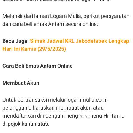
S
A
A
G
T
E
Melansir dari laman Logam Mulia, berikut persyaratan
D
S
A
dan cara beli emas Antam secara online:
T
A
K
L
Baca Juga:
Simak Jadwal KRL Jabodetabek Lengkap
O
I
N
P
Hari Ini Kamis (29/5/2025)
T
S
A
U
N
S
Cara Beli Emas Antam Online
T
V
Membuat Akun
JARINGAN
Untuk bertransaksi melalui logammulia.com,
K
P
O
R
pelanggan diharuskan membuat akun atau
N
E
mendaftarkan diri dengan meng-klik menu Hi, Tamu
T
S
A
S
di pojok kanan atas.
N
R
A
E