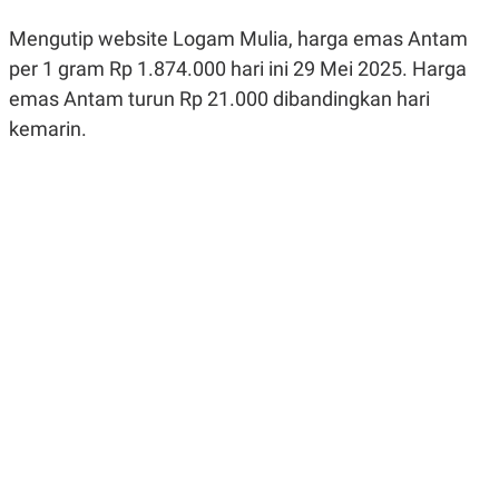
R
G
S
I
Mengutip website Logam Mulia, harga emas Antam
O
O
per 1 gram Rp 1.874.000 hari ini 29 Mei 2025. Harga
N
N
A
A
emas Antam turun Rp 21.000 dibandingkan hari
L
L
F
kemarin.
I
N
A
N
C
E
Y
C
A
A
N
R
G
I
T
T
E
A
R
H
.
U
.
.
K
L
E
I
S
F