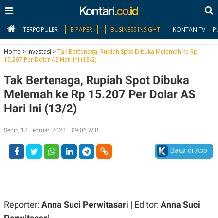
TERPOPULER
E-PAPER
BUSINESS INSIGHT
KONTAN TV
P
Home
>
investasi
>
Tak Bertenaga, Rupiah Spot Dibuka Melemah ke Rp
15.207 Per Dolar AS Hari Ini (13/2)
MY
Tak Bertenaga, Rupiah Spot Dibuka
KONTAN
Melemah ke Rp 15.207 Per Dolar AS
Daftar
Hari Ini (13/2)
Masuk
Senin, 13 Februari 2023 | 09:06 WIB
Baca di App
BERITA
I
N
N
A
V
S
E
I
Reporter:
Anna Suci Perwitasari
| Editor:
Anna Suci
S
O
Perwitasari
T
N