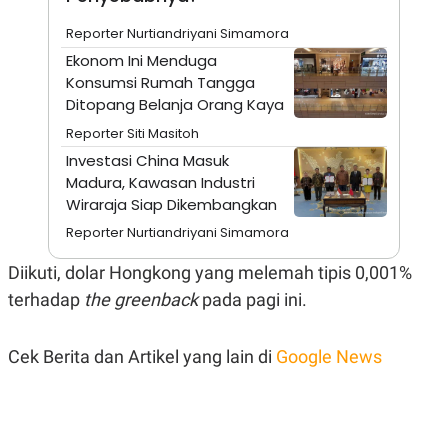
N
S
Reporter Nurtiandriyani Simamora
E
E
W
R
Ekonom Ini Menduga
S
E
Konsumsi Rumah Tangga
S
M
E
O
Ditopang Belanja Orang Kaya
T
N
U
I
Reporter Siti Masitoh
P
A
Investasi China Masuk
A
K
Madura, Kawasan Industri
D
I
Wiraraja Siap Dikembangkan
V
L
A
Reporter Nurtiandriyani Simamora
S
K
O
Diikuti, dolar Hongkong yang melemah tipis 0,001%
R
terhadap
the greenback
pada pagi ini.
P
O
R
A
Cek Berita dan Artikel yang lain di
Google News
S
I
K
N
I
A
L
T