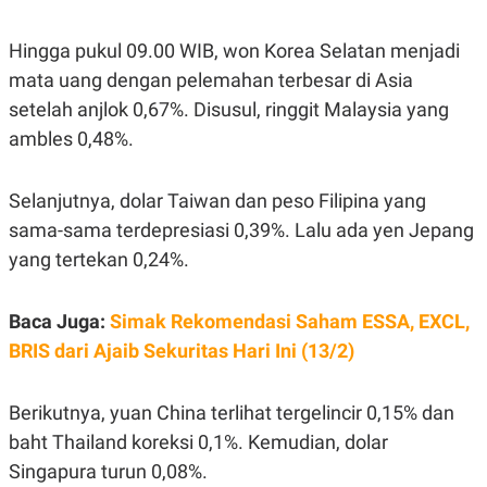
E
E
H
S
A
T
Hingga pukul 09.00 WIB, won Korea Selatan menjadi
T
Y
A
L
mata uang dengan pelemahan terbesar di Asia
N
E
setelah anjlok 0,67%. Disusul, ringgit Malaysia yang
E
A
N
N
ambles 0,48%.
G
A
L
L
I
I
Selanjutnya, dolar Taiwan dan peso Filipina yang
S
S
H
I
sama-sama terdepresiasi 0,39%. Lalu ada yen Jepang
S
yang tertekan 0,24%.
E
K
X
O
E
L
C
O
Baca Juga:
Simak Rekomendasi Saham ESSA, EXCL,
U
M
BRIS dari Ajaib Sekuritas Hari Ini (13/2)
T
I
V
E
Berikutnya, yuan China terlihat tergelincir 0,15% dan
C
baht Thailand koreksi 0,1%. Kemudian, dolar
O
R
Singapura turun 0,08%.
N