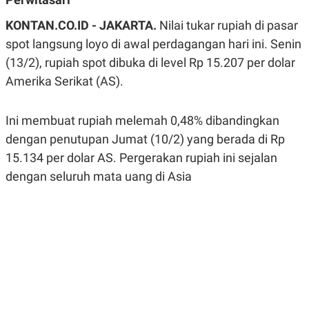
A
A
S
L
KONTAN.CO.ID - JAKARTA.
Nilai tukar rupiah di pasar
I
spot langsung loyo di awal perdagangan hari ini. Senin
K
I
(13/2), rupiah spot dibuka di level Rp 15.207 per dolar
E
N
U
D
Amerika Serikat (AS).
A
U
N
S
G
T
A
R
Ini membuat rupiah melemah 0,48% dibandingkan
N
I
dengan penutupan Jumat (10/2) yang berada di Rp
P
I
15.134 per dolar AS. Pergerakan rupiah ini sejalan
E
N
L
T
dengan seluruh mata uang di Asia
U
E
A
R
N
N
G
A
U
S
S
I
A
O
H
N
A
A
L
P
R
E
E