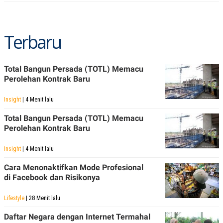
A
I
S
V
K
E
E
Terbaru
M
E
N
T
E
Total Bangun Persada (TOTL) Memacu
R
Perolehan Kontrak Baru
I
A
N
Insight
| 4 Menit lalu
L
Total Bangun Persada (TOTL) Memacu
E
Perolehan Kontrak Baru
S
T
A
Insight
| 4 Menit lalu
R
I
Cara Menonaktifkan Mode Profesional
di Facebook dan Risikonya
KANAL
Lifestyle
| 28 Menit lalu
P
I
Daftar Negara dengan Internet Termahal
U
M