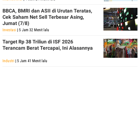
C
L
A
E
BBCA, BMRI dan ASII di Urutan Teratas,
D
A
E
S
Cek Saham Net Sell Terbesar Asing,
M
E
Jumat (7/8)
Y
.
Investasi
| 5 Jam 32 Menit lalu
I
D
Target Rp 38 Triliun di ISF 2026
L
K
Terancam Berat Tercapai, Ini Alasannya
A
I
N
N
G
E
Industri
| 5 Jam 41 Menit lalu
G
R
A
J
N
A
A
E
N
M
C
I
E
T
T
E
A
N
K
E
A
P
D
A
V
P
E
E
R