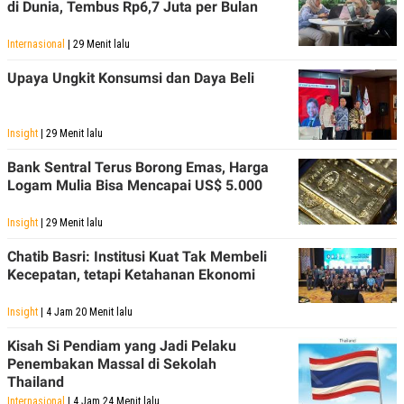
S
A
di Dunia, Tembus Rp6,7 Juta per Bulan
A
G
T
E
Internasional
| 29 Menit lalu
D
S
A
Upaya Ungkit Konsumsi dan Daya Beli
T
A
K
L
O
I
Insight
| 29 Menit lalu
N
P
T
S
Bank Sentral Terus Borong Emas, Harga
A
U
Logam Mulia Bisa Mencapai US$ 5.000
N
S
T
V
Insight
| 29 Menit lalu
Chatib Basri: Institusi Kuat Tak Membeli
JARINGAN
Kecepatan, tetapi Ketahanan Ekonomi
K
P
Insight
| 4 Jam 20 Menit lalu
O
R
N
E
Kisah Si Pendiam yang Jadi Pelaku
T
S
Penembakan Massal di Sekolah
A
S
N
R
Thailand
A
E
Internasional
| 4 Jam 24 Menit lalu