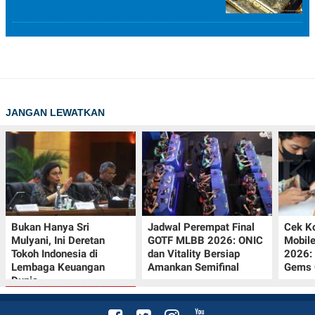
POLICY
JANGAN LEWATKAN
Bukan Hanya Sri
Jadwal Perempat Final
Cek K
Mulyani, Ini Deretan
GOTF MLBB 2026: ONIC
Mobil
Tokoh Indonesia di
dan Vitality Bersiap
2026:
Lembaga Keuangan
Amankan Semifinal
Gems G
Dunia