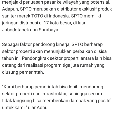
menjajaki perluasan pasar ke wilayah yang potensial.
R
T
I
Adapun, SPTO merupakan distributor eksklusif produk
S
I
saniter merek TOTO di Indonesia. SPTO memiliki
N
jaringan distribusi di 17 kota besar, di luar
G
Jabodetabek dan Surabaya.
K
G
M
E
Sebagai faktor pendorong kinerja, SPTO berharap
D
I
sektor properti akan menunjukkan perbaikan di sisa
A
tahun ini. Pendongkrak sektor properti antara lain bisa
.
I
datang dari realisasi program tiga juta rumah yang
D
diusung pemerintah.
SITEMAP
PROFILE
TERM
"Kami berharap pemerintah bisa lebih mendorong
OF
sektor properti dan infrastruktur, sehingga secara
USE
PEDOMAN
tidak langsung bisa memberikan dampak yang positif
PEMBERITAAN
untuk kami," ujar Adhi.
SIBER
PRIVACY