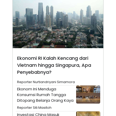
N
S
E
E
W
R
S
E
S
M
E
O
T
N
U
I
P
A
A
K
D
I
V
L
Ekonomi RI Kalah Kencang dari
A
S
Vietnam hingga Singapura, Apa
K
O
Penyebabnya?
R
P
Reporter Nurtiandriyani Simamora
O
R
Ekonom Ini Menduga
A
Konsumsi Rumah Tangga
S
I
Ditopang Belanja Orang Kaya
K
N
Reporter Siti Masitoh
I
A
L
T
Investasi China Masuk