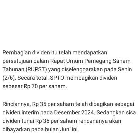
E
E
H
S
A
T
T
Y
A
L
N
E
E
A
N
N
G
A
L
L
Pembagian dividen itu telah mendapatkan
I
I
S
S
persetujuan dalam Rapat Umum Pemegang Saham
H
I
S
Tahunan (RUPST) yang diselenggarakan pada Senin
E
K
(2/6). Secara total, SPTO membagikan dividen
X
O
sebesar Rp 70 per saham.
E
L
C
O
U
M
T
Rinciannya, Rp 35 per saham telah dibagikan sebagai
I
V
dividen interim pada Desember 2024. Sedangkan sisa
E
dividen tunai Rp 35 per saham rencananya akan
C
O
dibayarkan pada bulan Juni ini.
R
N