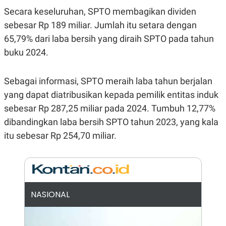
E
Secara keseluruhan, SPTO membagikan dividen
R
F
B
sebesar Rp 189 miliar. Jumlah itu setara dengan
O
U
65,79% dari laba bersih yang diraih SPTO pada tahun
K
S
U
I
buku 2024.
S
N
E
S
Sebagai informasi, SPTO meraih laba tahun berjalan
S
I
yang dapat diatribusikan kepada pemilik entitas induk
N
S
sebesar Rp 287,25 miliar pada 2024. Tumbuh 12,77%
I
G
dibandingkan laba bersih SPTO tahun 2023, yang kala
H
itu sebesar Rp 254,70 miliar.
T
S
B
T
E
O
L
C
A
K
N
S
J
NASIONAL
E
A
T
O
U
N
P