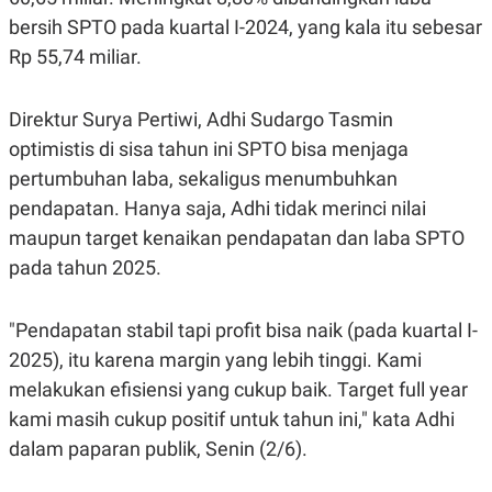
S
A
A
G
bersih SPTO pada kuartal I-2024, yang kala itu sebesar
T
E
Rp 55,74 miliar.
D
S
A
T
A
Direktur Surya Pertiwi, Adhi Sudargo Tasmin
K
L
optimistis di sisa tahun ini SPTO bisa menjaga
O
I
N
P
pertumbuhan laba, sekaligus menumbuhkan
T
S
pendapatan. Hanya saja, Adhi tidak merinci nilai
A
U
N
S
maupun target kenaikan pendapatan dan laba SPTO
T
V
pada tahun 2025.
JARINGAN
"Pendapatan stabil tapi profit bisa naik (pada kuartal I-
2025), itu karena margin yang lebih tinggi. Kami
K
P
melakukan efisiensi yang cukup baik. Target full year
O
R
N
E
kami masih cukup positif untuk tahun ini," kata Adhi
T
S
A
S
dalam paparan publik, Senin (2/6).
N
R
A
E