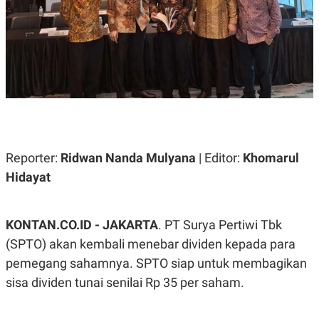
A
A
S
L
I
K
I
E
N
U
D
A
U
N
S
G
T
A
R
N
I
P
I
Reporter:
Ridwan Nanda Mulyana
| Editor:
Khomarul
E
N
L
T
Hidayat
U
E
A
R
N
N
G
A
KONTAN.CO.ID - JAKARTA
. PT Surya Pertiwi Tbk
U
S
S
I
(SPTO) akan kembali menebar dividen kepada para
A
O
pemegang sahamnya. SPTO siap untuk membagikan
H
N
A
A
sisa dividen tunai senilai Rp 35 per saham.
L
P
R
E
E