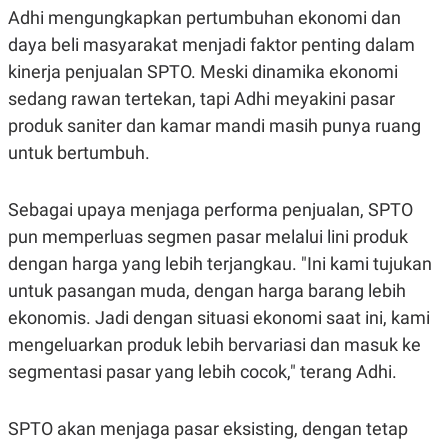
C
L
Adhi mengungkapkan pertumbuhan ekonomi dan
A
E
D
A
daya beli masyarakat menjadi faktor penting dalam
E
S
M
E
kinerja penjualan SPTO. Meski dinamika ekonomi
Y
.
sedang rawan tertekan, tapi Adhi meyakini pasar
I
D
produk saniter dan kamar mandi masih punya ruang
L
K
untuk bertumbuh.
A
I
N
N
G
E
G
R
Sebagai upaya menjaga performa penjualan, SPTO
A
J
pun memperluas segmen pasar melalui lini produk
N
A
A
E
dengan harga yang lebih terjangkau. "Ini kami tujukan
N
M
C
I
untuk pasangan muda, dengan harga barang lebih
E
T
ekonomis. Jadi dengan situasi ekonomi saat ini, kami
T
E
A
N
mengeluarkan produk lebih bervariasi dan masuk ke
K
segmentasi pasar yang lebih cocok," terang Adhi.
E
A
P
D
A
V
P
E
SPTO akan menjaga pasar eksisting, dengan tetap
E
R