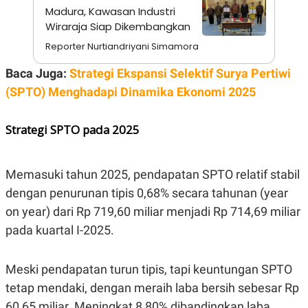
A
I
Madura, Kawasan Industri
S
V
Wiraraja Siap Dikembangkan
K
E
E
Reporter Nurtiandriyani Simamora
M
E
N
Baca Juga:
Strategi Ekspansi Selektif Surya Pertiwi
T
(SPTO) Menghadapi Dinamika Ekonomi 2025
E
R
I
A
Strategi SPTO pada 2025
N
L
E
Memasuki tahun 2025, pendapatan SPTO relatif stabil
S
T
dengan penurunan tipis 0,68% secara tahunan (year
A
R
on year) dari Rp 719,60 miliar menjadi Rp 714,69 miliar
I
pada kuartal I-2025.
KANAL
Meski pendapatan turun tipis, tapi keuntungan SPTO
tetap mendaki, dengan meraih laba bersih sebesar Rp
P
I
U
M
60,65 miliar. Meningkat 8,80% dibandingkan laba