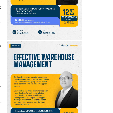
10
k
Jadwal Persija vs Arema
FC Perebutan Juara 3
Piala Presiden 2026,
g
Kick-off Sore Ini
n
,
-