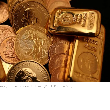
inggi, IHSG naik, kripto tertekan. (REUTERS/Hiba Kola)