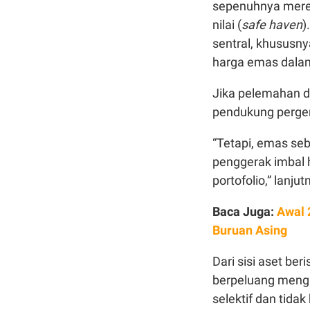
sepenuhnya mered
nilai (
safe haven
)
sentral, khususn
harga emas dala
Jika pelemahan do
pendukung perge
“Tetapi, emas seb
penggerak imbal h
portofolio,” lanjut
Baca Juga:
Awal 
Buruan Asing
Dari sisi aset be
berpeluang meng
selektif dan tidak