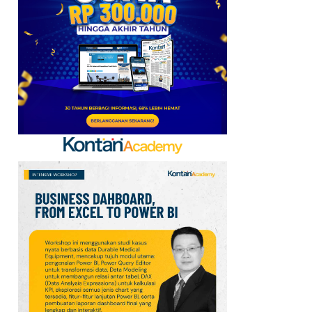
Baru, Ini Daftar 54
Saham HSC BEI per 6
Agustus 2026
7
UEFA hingga Luis Figo,
Ini Daftar Pihak yang
Menentang Gianni
Infantino
8
Krisis Migrasi Ancam
Status Maroko sebagai
Tuan Rumah Piala Dunia
2030
9
Promo Super Hemat
Indomaret 6–19 Agustus
2026, Diskon Kebutuhan
Rumah hingga 40%