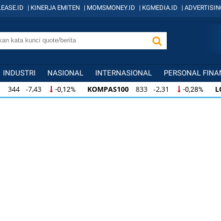
EASE.ID
|
KINERJA EMITEN
|
MOMSMONEY.ID
|
KGMEDIA.ID
|
ADVERTISIN
INDUSTRI
NASIONAL
INTERNASIONAL
PERSONAL FINA
KOMPAS100
833 -2,31
LQ45
631 -3,13
0,12%
-0,28%
KOMPAS100
833 -2,31
LQ45
631 -3,13
0,12%
-0,28%
,31
LQ45
631 -3,13
ISSI
219 -0,63
-0,28%
-0,49%
-