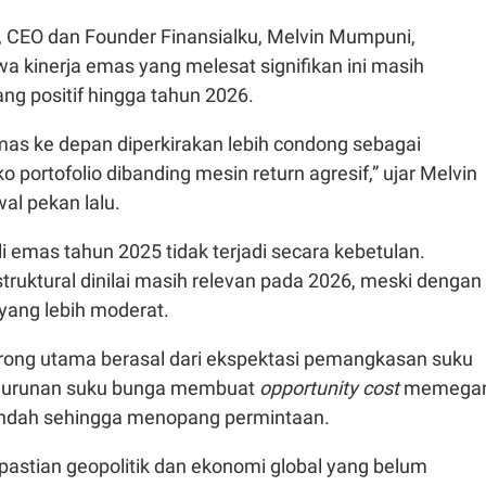
ni, CEO dan Founder Finansialku, Melvin Mumpuni,
 kinerja emas yang melesat signifikan ini masih
ng positif hingga tahun 2026.
as ke depan diperkirakan lebih condong sebagai
o portofolio dibanding mesin return agresif,” ujar Melvin
al pekan lalu.
eli emas tahun 2025 tidak terjadi secara kebetulan.
struktural dinilai masih relevan pada 2026, meski dengan
yang lebih moderat.
rong utama berasal dari ekspektasi pemangkasan suku
enurunan suku bunga membuat
opportunity cost
memega
ndah sehingga menopang permintaan.
akpastian geopolitik dan ekonomi global yang belum