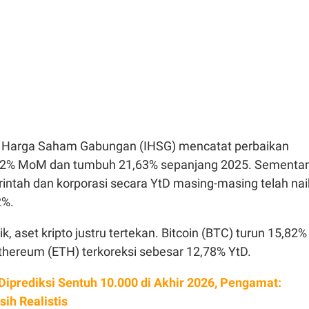
deks Harga Saham Gabungan (IHSG) mencatat perbaikan
2% MoM dan tumbuh 21,63% sepanjang 2025. Sementa
erintah dan korporasi secara YtD masing-masing telah nai
2%.
k, aset kripto justru tertekan. Bitcoin (BTC) turun 15,82%
thereum (ETH) terkoreksi sebesar 12,78% YtD.
Diprediksi Sentuh 10.000 di Akhir 2026, Pengamat:
ih Realistis