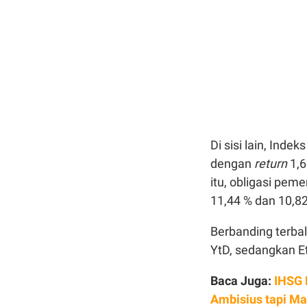
Di sisi lain, In
dengan
return
1,6
itu, obligasi pem
11,44 % dan 10,8
Berbanding terbali
YtD, sedangkan E
Baca Juga:
IHSG 
Ambisius tapi Mas