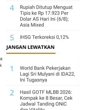
4
Rupiah Ditutup Menguat
Tipis ke Rp 17.923 Per
Dolar AS Hari Ini (6/8);
Asia Mixed
5
IHSG Terkoreksi 0,12%
ke 6.343 pada Kamis
JANGAN LEWATKAN
(6/8), MBMA, MDKA,
EXCL Top Losers LQ45
ra
6
k
1
Saham TOWR Keluar
World Bank Pekerjakan
dari Indeks LQ45, Analis:
Lagi Sri Mulyani di IDA22,
Dampaknya Hanya
Ini Tugasnya
Bersifat Teknikal
2
Hasil GOTF MLBB 2026:
7
Simak Rekomendasi
Kompak ke 8 Besar, Cek
Teknikal Saham ENRG,
Jadwal Tanding ONIC
AADI, dan AMRT untuk
dan Vitality