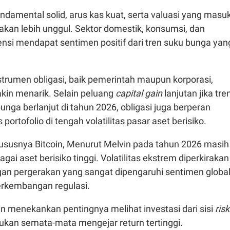
damental solid, arus kas kuat, serta valuasi yang masu
 akan lebih unggul. Sektor domestik, konsumsi, dan
nsi mendapat sentimen positif dari tren suku bunga yan
strumen obligasi, baik pemerintah maupun korporasi,
makin menarik. Selain peluang
capital gain
lanjutan jika tre
nga berlanjut di tahun 2026, obligasi juga berperan
 portofolio di tengah volatilitas pasar aset berisiko.
hususnya Bitcoin, Menurut Melvin pada tahun 2026 masih
gai aset berisiko tinggi. Volatilitas ekstrem diperkirakan
ngan pergerakan yang sangat dipengaruhi sentimen global
 perkembangan regulasi.
n menekankan pentingnya melihat investasi dari sisi
risk
bukan semata-mata mengejar return tertinggi.