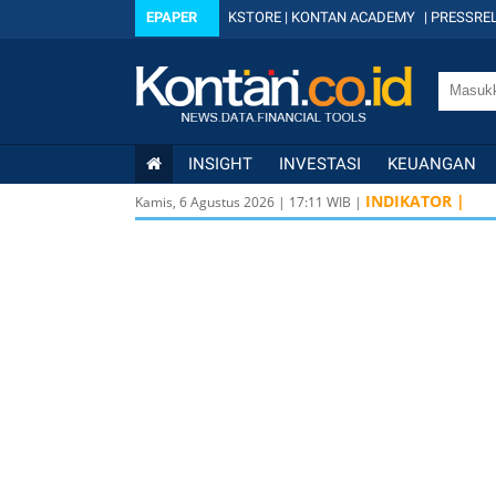
EPAPER
KSTORE
|
KONTAN ACADEMY
|
PRESSREL
INSIGHT
INVESTASI
KEUANGAN
IDX
6.344 -7,43
INDIKATOR |
-
Kamis, 6 Agustus 2026
|
17
:
11
WIB |
IDX
6.344 -7,43
-
KOMPAS100
833 -2