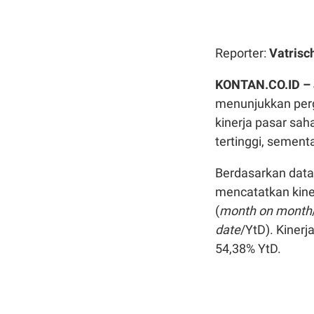
Reporter:
Vatrisc
KONTAN.CO.ID –
menunjukkan perg
kinerja pasar sa
tertinggi, sementa
Berdasarkan dat
mencatatkan kine
(
month on month
date
/YtD). Kiner
54,38% YtD.