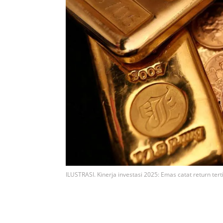
ILUSTRASI. Kinerja investasi 2025: Emas catat return tert