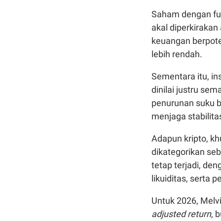
Saham dengan fun
akal diperkirakan
keuangan berpote
lebih rendah.
Sementara itu, in
dinilai justru se
penurunan suku bu
menjaga stabilitas
Adapun kripto, k
dikategorikan seba
tetap terjadi, de
likuiditas, serta
Untuk 2026, Melvi
adjusted return
, 