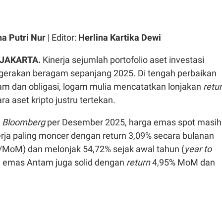
ha Putri Nur
| Editor:
Herlina Kartika Dewi
 JAKARTA.
Kinerja sejumlah portofolio aset investasi
erakan beragam sepanjang 2025. Di tengah perbaikan
ham dan obligasi, logam mulia mencatatkan lonjakan
retu
ra aset kripto justru tertekan.
a
Bloomberg
per Desember 2025, harga emas spot masih
rja paling moncer dengan return 3,09% secara bulanan
/MoM) dan melonjak 54,72% sejak awal tahun (
year to
ja emas Antam juga solid dengan
return
4,95% MoM dan