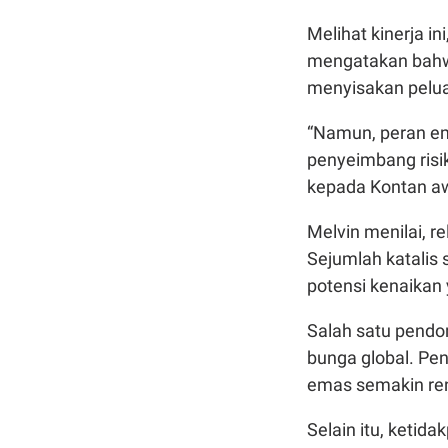
Melihat kinerja i
mengatakan bahwa
menyisakan pelua
“Namun, peran em
penyeimbang risik
kepada Kontan aw
Melvin menilai, r
Sejumlah katalis 
potensi kenaikan 
Salah satu pendo
bunga global. P
emas semakin re
Selain itu, ketid