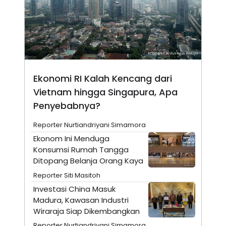
N
S
E
E
W
R
S
E
S
M
E
O
T
N
U
I
P
A
Ekonomi RI Kalah Kencang dari
A
K
Vietnam hingga Singapura, Apa
D
I
V
L
Penyebabnya?
A
S
Reporter Nurtiandriyani Simamora
K
O
Ekonom Ini Menduga
R
Konsumsi Rumah Tangga
P
O
Ditopang Belanja Orang Kaya
R
Reporter Siti Masitoh
A
S
Investasi China Masuk
I
Madura, Kawasan Industri
K
N
Wiraraja Siap Dikembangkan
I
A
L
T
Reporter Nurtiandriyani Simamora