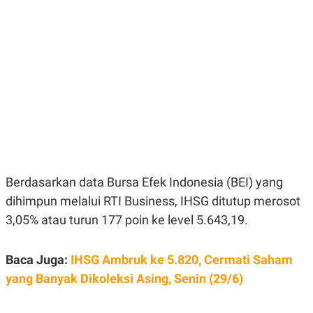
E
E
H
S
A
T
T
Y
A
L
N
E
E
A
N
N
G
A
L
L
I
I
S
S
H
I
S
E
K
Berdasarkan data Bursa Efek Indonesia (BEI) yang
X
O
E
L
dihimpun melalui RTI Business, IHSG ditutup merosot
C
O
U
M
3,05% atau turun 177 poin ke level 5.643,19.
T
I
V
Baca Juga:
IHSG Ambruk ke 5.820, Cermati Saham
E
C
yang Banyak Dikoleksi Asing, Senin (29/6)
O
R
N