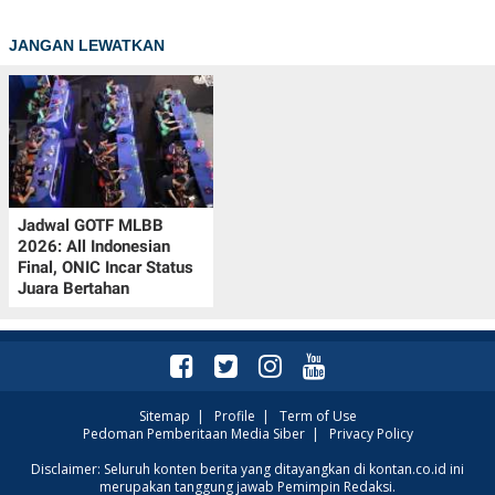
JANGAN LEWATKAN
Jadwal GOTF MLBB
2026: All Indonesian
Final, ONIC Incar Status
Juara Bertahan
Sitemap
|
Profile
|
Term of Use
Pedoman Pemberitaan Media Siber
|
Privacy Policy
Disclaimer: Seluruh konten berita yang ditayangkan di kontan.co.id ini
merupakan tanggung jawab Pemimpin Redaksi.