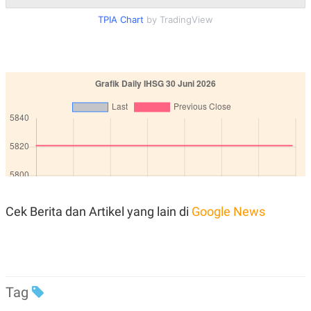
R
T
I
TPIA Chart
by TradingView
S
I
N
G
K
G
M
E
D
I
A
.
I
D
Cek Berita dan Artikel yang lain di
Google News
SITEMAP
PROFILE
TERM
OF
USE
PEDOMAN
PEMBERITAAN
Tag
SIBER
PRIVACY