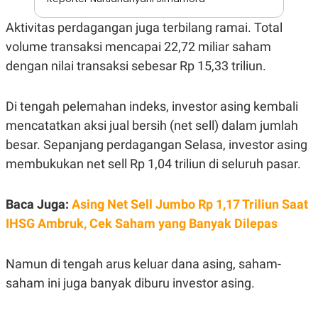
A
I
S
V
Aktivitas perdagangan juga terbilang ramai. Total
K
E
E
volume transaksi mencapai 22,72 miliar saham
M
E
dengan nilai transaksi sebesar Rp 15,33 triliun.
N
T
E
Di tengah pelemahan indeks, investor asing kembali
R
I
mencatatkan aksi jual bersih (net sell) dalam jumlah
A
N
besar. Sepanjang perdagangan Selasa, investor asing
L
membukukan net sell Rp 1,04 triliun di seluruh pasar.
E
S
T
Baca Juga:
Asing Net Sell Jumbo Rp 1,17 Triliun Saat
A
R
IHSG Ambruk, Cek Saham yang Banyak Dilepas
I
Namun di tengah arus keluar dana asing, saham-
KANAL
saham ini juga banyak diburu investor asing.
P
I
U
M