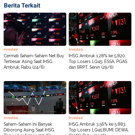
POLICY
Berita Terkait
Investasi
Investasi
Cermati Saham-Saham Net Buy
IHSG Ambruk 1,28% ke 5.820,
Terbesar Asing Saat IHSG
Top Losers LQ45: ESSA, PGAS
Ambruk, Rabu (24/6)
dan BRPT, Senin (29/6)
Investasi
Investasi
Saham-Saham Ini Banyak
IHSG Ambruk 3,56% ke 5.883,
Diborong Asing Saat IHSG
Top Losers LQ45:BUMI, DEWA,