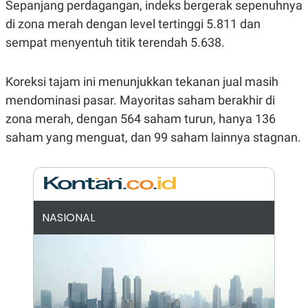
E
Sepanjang perdagangan, indeks bergerak sepenuhnya
R
di zona merah dengan level tertinggi 5.811 dan
F
B
sempat menyentuh titik terendah 5.638.
O
U
K
S
U
I
S
N
Koreksi tajam ini menunjukkan tekanan jual masih
E
S
mendominasi pasar. Mayoritas saham berakhir di
S
zona merah, dengan 564 saham turun, hanya 136
I
N
saham yang menguat, dan 99 saham lainnya stagnan.
S
I
G
H
T
S
B
T
E
NASIONAL
O
L
C
A
K
N
S
J
E
A
T
O
U
N
P