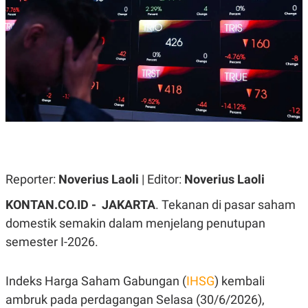
A
A
S
L
I
K
I
E
N
U
D
A
U
N
S
G
T
A
R
N
I
P
I
E
N
L
T
U
E
Reporter:
Noverius Laoli
| Editor:
Noverius Laoli
A
R
N
N
KONTAN.CO.ID - JAKARTA
. Tekanan di pasar saham
G
A
U
S
domestik semakin dalam menjelang penutupan
S
I
semester I-2026.
A
O
H
N
A
A
L
Indeks Harga Saham Gabungan (
IHSG
) kembali
P
R
ambruk pada perdagangan Selasa (30/6/2026),
E
E