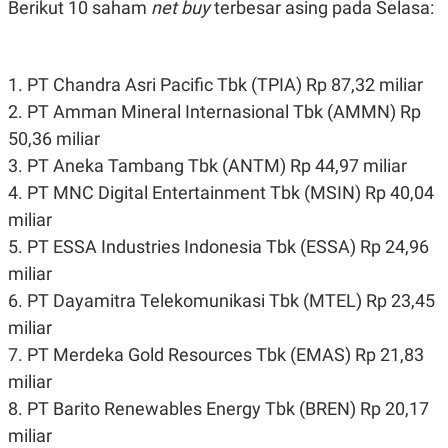
Berikut 10 saham
net buy
terbesar asing pada Selasa:
S
A
A
G
T
E
D
S
A
1. PT Chandra Asri Pacific Tbk (TPIA) Rp 87,32 miliar
T
A
2. PT Amman Mineral Internasional Tbk (AMMN) Rp
K
L
50,36 miliar
O
I
N
P
3. PT Aneka Tambang Tbk (ANTM) Rp 44,97 miliar
T
S
4. PT MNC Digital Entertainment Tbk (MSIN) Rp 40,04
A
U
N
S
miliar
T
V
5. PT ESSA Industries Indonesia Tbk (ESSA) Rp 24,96
miliar
JARINGAN
6. PT Dayamitra Telekomunikasi Tbk (MTEL) Rp 23,45
miliar
K
P
7. PT Merdeka Gold Resources Tbk (EMAS) Rp 21,83
O
R
N
E
miliar
T
S
A
S
8. PT Barito Renewables Energy Tbk (BREN) Rp 20,17
N
R
miliar
A
E