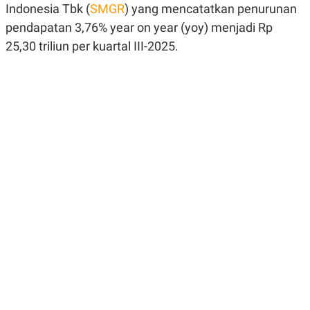
Indonesia Tbk (
SMGR
) yang mencatatkan penurunan
R
G
S
I
pendapatan 3,76% year on year (yoy) menjadi Rp
O
O
N
N
25,30 triliun per kuartal III-2025.
A
A
L
L
F
I
N
A
N
C
E
Y
C
A
A
N
R
G
I
T
T
E
A
R
H
.
U
.
.
K
L
E
I
S
F