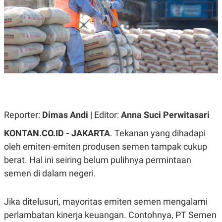
A
A
S
L
I
K
I
E
N
U
D
A
U
N
S
G
T
A
R
N
I
P
I
E
N
Reporter:
Dimas Andi
| Editor:
Anna Suci Perwitasari
L
T
U
E
KONTAN.CO.ID - JAKARTA
. Tekanan yang dihadapi
A
R
N
N
oleh emiten-emiten produsen semen tampak cukup
G
A
berat. Hal ini seiring belum pulihnya permintaan
U
S
S
I
semen di dalam negeri.
A
O
H
N
A
A
L
Jika ditelusuri, mayoritas emiten semen mengalami
P
R
perlambatan kinerja keuangan. Contohnya, PT Semen
E
E