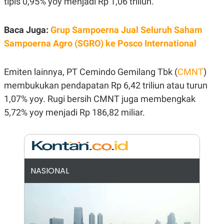
tipis 0,95% yoy menjadi Rp 1,06 triliun.
E
R
F
B
Baca Juga:
Grup Sampoerna Jual Seluruh Saham
O
U
K
S
Sampoerna Agro (SGRO) ke Posco International
U
I
S
N
E
Emiten lainnya, PT Cemindo Gemilang Tbk (
CMNT
)
S
S
membukukan pendapatan Rp 6,42 triliun atau turun
I
N
1,07% yoy. Rugi bersih CMNT juga membengkak
S
5,72% yoy menjadi Rp 186,82 miliar.
I
G
H
T
S
B
T
E
O
L
NASIONAL
C
A
K
N
S
J
E
A
T
O
U
N
P