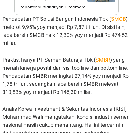
A
I
S
V
Reporter Nurtiandriyani Simamora
K
E
E
Pendapatan PT Solusi Bangun Indonesia Tbk (
SMCB
)
M
E
melorot 9,95% yoy menjadi Rp 7,87 triliun. Di sisi lain,
N
laba bersih SMCB naik 12,30% yoy menjadi Rp 474,52
T
E
miliar.
R
I
A
N
Praktis, hanya PT Semen Baturaja Tbk (
SMBR
) yang
L
meraih kinerja positif dari sisi top line dan bottom line.
E
Pendapatan SMBR meningkat 27,14% yoy menjadi Rp
S
T
1,78 triliun, sedangkan laba bersih SMBR melesat
A
R
310,83% yoy menjadi Rp 146,30 miliar.
I
Analis Korea Investment & Sekuritas Indonesia (KISI)
KANAL
Muhammad Wafi mengatakan, kondisi industri semen
nasional masih cukup menantang. Hal ini tercermin
P
I
U
M
dari permintaan semen yang lesu, sedangkan