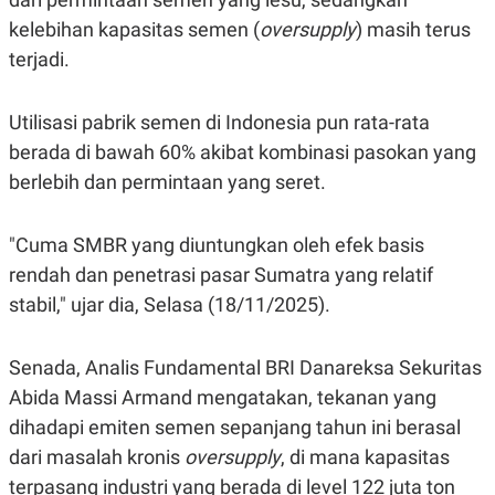
S
A
A
G
kelebihan kapasitas semen (
oversupply
) masih terus
T
E
terjadi.
D
S
A
T
A
Utilisasi pabrik semen di Indonesia pun rata-rata
K
L
berada di bawah 60% akibat kombinasi pasokan yang
O
I
N
P
berlebih dan permintaan yang seret.
T
S
A
U
N
S
"Cuma SMBR yang diuntungkan oleh efek basis
T
V
rendah dan penetrasi pasar Sumatra yang relatif
stabil," ujar dia, Selasa (18/11/2025).
JARINGAN
Senada, Analis Fundamental BRI Danareksa Sekuritas
K
P
O
R
Abida Massi Armand mengatakan, tekanan yang
N
E
dihadapi emiten semen sepanjang tahun ini berasal
T
S
A
S
dari masalah kronis
oversupply
, di mana kapasitas
N
R
A
E
terpasang industri yang berada di level 122 juta ton