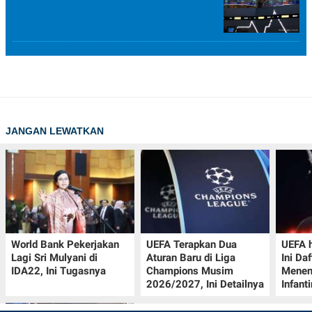
JANGAN LEWATKAN
World Bank Pekerjakan
UEFA Terapkan Dua
UEFA h
Lagi Sri Mulyani di
Aturan Baru di Liga
Ini Da
IDA22, Ini Tugasnya
Champions Musim
Menen
2026/2027, Ini Detailnya
Infant