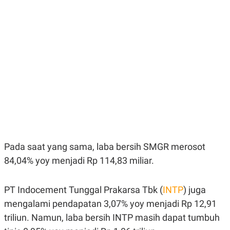
E
E
H
S
A
T
T
Y
A
L
N
E
E
A
N
N
G
A
L
L
I
I
S
S
H
I
S
E
K
X
O
E
L
Pada saat yang sama, laba bersih SMGR merosot
C
O
U
M
84,04% yoy menjadi Rp 114,83 miliar.
T
I
V
PT Indocement Tunggal Prakarsa Tbk (
INTP
) juga
E
C
mengalami pendapatan 3,07% yoy menjadi Rp 12,91
O
R
triliun. Namun, laba bersih INTP masih dapat tumbuh
N