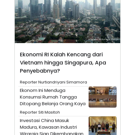
N
S
E
E
W
R
S
E
S
M
E
O
T
N
U
I
P
A
A
K
Ekonomi RI Kalah Kencang dari
D
I
Vietnam hingga Singapura, Apa
V
L
A
Penyebabnya?
S
K
O
Reporter Nurtiandriyani Simamora
R
Ekonom Ini Menduga
P
O
Konsumsi Rumah Tangga
R
Ditopang Belanja Orang Kaya
A
S
Reporter Siti Masitoh
I
Investasi China Masuk
K
N
Madura, Kawasan Industri
I
A
L
T
Wiraraja Siap Dikembangkan