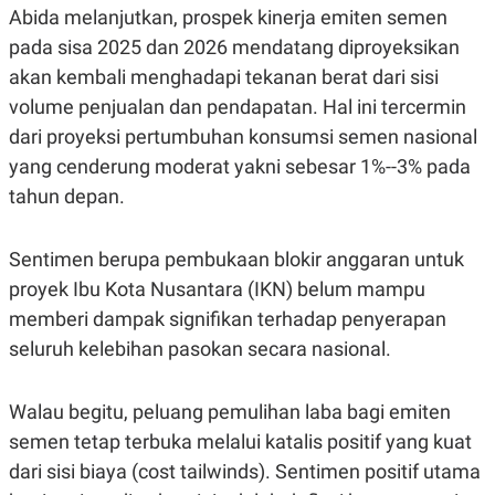
R
T
Abida melanjutkan, prospek kinerja emiten semen
I
pada sisa 2025 dan 2026 mendatang diproyeksikan
S
I
akan kembali menghadapi tekanan berat dari sisi
N
G
volume penjualan dan pendapatan. Hal ini tercermin
K
dari proyeksi pertumbuhan konsumsi semen nasional
G
M
yang cenderung moderat yakni sebesar 1%--3% pada
E
tahun depan.
D
I
A
.
Sentimen berupa pembukaan blokir anggaran untuk
I
D
proyek Ibu Kota Nusantara (IKN) belum mampu
memberi dampak signifikan terhadap penyerapan
seluruh kelebihan pasokan secara nasional.
SITEMAP
PROFILE
TERM
OF
USE
Walau begitu, peluang pemulihan laba bagi emiten
PEDOMAN
semen tetap terbuka melalui katalis positif yang kuat
PEMBERITAAN
SIBER
dari sisi biaya (cost tailwinds). Sentimen positif utama
PRIVACY