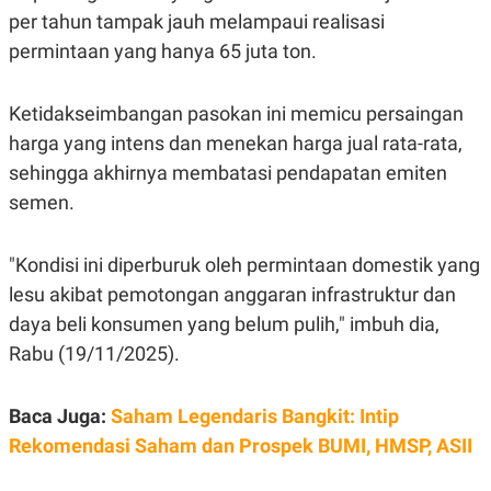
C
L
per tahun tampak jauh melampaui realisasi
A
E
D
A
permintaan yang hanya 65 juta ton.
E
S
M
E
Y
.
I
Ketidakseimbangan pasokan ini memicu persaingan
D
harga yang intens dan menekan harga jual rata-rata,
L
K
sehingga akhirnya membatasi pendapatan emiten
A
I
N
N
semen.
G
E
G
R
A
J
N
A
"Kondisi ini diperburuk oleh permintaan domestik yang
A
E
lesu akibat pemotongan anggaran infrastruktur dan
N
M
C
I
daya beli konsumen yang belum pulih," imbuh dia,
E
T
T
E
Rabu (19/11/2025).
A
N
K
E
A
Baca Juga:
Saham Legendaris Bangkit: Intip
P
D
Rekomendasi Saham dan Prospek BUMI, HMSP, ASII
A
V
P
E
E
R