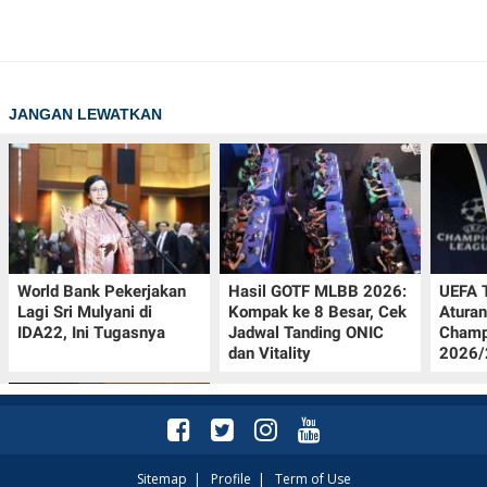
JANGAN LEWATKAN
World Bank Pekerjakan
Hasil GOTF MLBB 2026:
UEFA 
Lagi Sri Mulyani di
Kompak ke 8 Besar, Cek
Aturan
IDA22, Ini Tugasnya
Jadwal Tanding ONIC
Champ
dan Vitality
2026/2
Sitemap
|
Profile
|
Term of Use