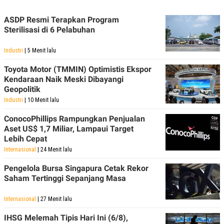
R
T
I
ASDP Resmi Terapkan Program
S
I
Sterilisasi di 6 Pelabuhan
N
G
Industri
| 5 Menit lalu
K
G
Toyota Motor (TMMIN) Optimistis Ekspor
M
Kendaraan Naik Meski Dibayangi
E
Geopolitik
D
I
Industri
| 10 Menit lalu
A
.
ConocoPhillips Rampungkan Penjualan
I
Aset US$ 1,7 Miliar, Lampaui Target
D
Lebih Cepat
Internasional
| 24 Menit lalu
SITEMAP
PROFILE
TERM
Pengelola Bursa Singapura Cetak Rekor
OF
Saham Tertinggi Sepanjang Masa
USE
PEDOMAN
Internasional
| 27 Menit lalu
PEMBERITAAN
SIBER
IHSG Melemah Tipis Hari Ini (6/8),
PRIVACY