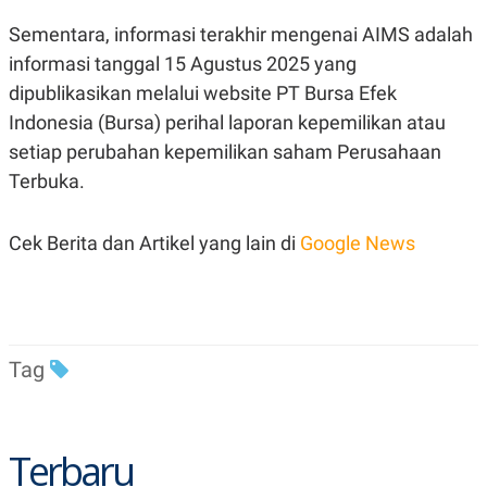
C
L
A
E
Sementara, informasi terakhir mengenai AIMS adalah
D
A
E
S
informasi tanggal 15 Agustus 2025 yang
M
E
dipublikasikan melalui website PT Bursa Efek
Y
.
I
Indonesia (Bursa) perihal laporan kepemilikan atau
D
setiap perubahan kepemilikan saham Perusahaan
L
K
A
I
Terbuka.
N
N
G
E
G
R
Cek Berita dan Artikel yang lain di
Google News
A
J
N
A
A
E
N
M
C
I
E
T
T
E
A
N
Tag
K
E
A
P
D
A
V
Terbaru
P
E
E
R