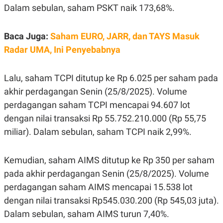
E
Dalam sebulan, saham PSKT naik 173,68%.
R
F
B
O
U
Baca Juga:
Saham EURO, JARR, dan TAYS Masuk
K
S
U
I
Radar UMA, Ini Penyebabnya
S
N
E
S
Lalu, saham TCPI ditutup ke Rp 6.025 per saham pada
S
I
akhir perdagangan Senin (25/8/2025). Volume
N
S
perdagangan saham TCPI mencapai 94.607 lot
I
dengan nilai transaksi Rp 55.752.210.000 (Rp 55,75
G
H
miliar). Dalam sebulan, saham TCPI naik 2,99%.
T
S
B
T
E
Kemudian, saham AIMS ditutup ke Rp 350 per saham
O
L
C
A
pada akhir perdagangan Senin (25/8/2025). Volume
K
N
perdagangan saham AIMS mencapai 15.538 lot
S
J
E
A
dengan nilai transaksi Rp545.030.200 (Rp 545,03 juta).
T
O
U
N
Dalam sebulan, saham AIMS turun 7,40%.
P