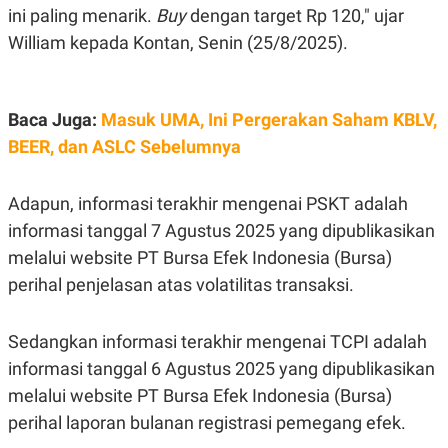
S
A
ini paling menarik.
Buy
dengan target Rp 120," ujar
A
G
T
E
William kepada Kontan, Senin (25/8/2025).
D
S
A
T
A
Baca Juga:
Masuk UMA, Ini Pergerakan Saham KBLV,
K
L
O
I
BEER, dan ASLC Sebelumnya
N
P
T
S
A
U
Adapun, informasi terakhir mengenai PSKT adalah
N
S
T
informasi tanggal 7 Agustus 2025 yang dipublikasikan
V
melalui website PT Bursa Efek Indonesia (Bursa)
perihal penjelasan atas volatilitas transaksi.
JARINGAN
Sedangkan informasi terakhir mengenai TCPI adalah
K
P
O
R
informasi tanggal 6 Agustus 2025 yang dipublikasikan
N
E
T
S
melalui website PT Bursa Efek Indonesia (Bursa)
A
S
perihal laporan bulanan registrasi pemegang efek.
N
R
A
E