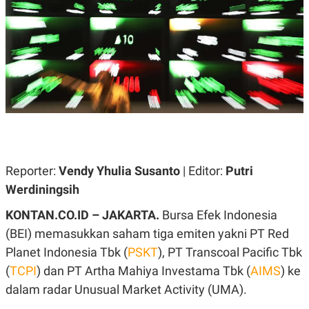
A
A
S
L
I
K
I
E
N
U
D
A
U
N
S
G
T
A
R
N
I
P
I
E
N
L
T
Reporter:
Vendy Yhulia Susanto
| Editor:
Putri
U
E
Werdiningsih
A
R
N
N
G
A
KONTAN.CO.ID – JAKARTA.
Bursa Efek Indonesia
U
S
(BEI) memasukkan saham tiga emiten yakni PT Red
S
I
A
O
Planet Indonesia Tbk (
PSKT
), PT Transcoal Pacific Tbk
H
N
A
A
(
TCPI
) dan PT Artha Mahiya Investama Tbk (
AIMS
) ke
L
dalam radar Unusual Market Activity (UMA).
P
R
E
E