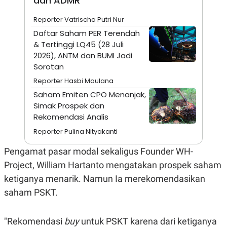
dan ADMR
A
I
S
V
Reporter Vatrischa Putri Nur
K
E
E
Daftar Saham PER Terendah
M
& Tertinggi LQ45 (28 Juli
E
N
2026), ANTM dan BUMI Jadi
T
Sorotan
E
R
Reporter Hasbi Maulana
I
A
Saham Emiten CPO Menanjak,
N
Simak Prospek dan
L
Rekomendasi Analis
E
S
Reporter Pulina Nityakanti
T
A
Pengamat pasar modal sekaligus Founder WH-
R
I
Project, William Hartanto mengatakan prospek saham
ketiganya menarik. Namun Ia merekomendasikan
KANAL
saham PSKT.
P
I
"Rekomendasi
buy
untuk PSKT karena dari ketiganya
U
M