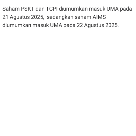
R
G
Saham PSKT dan TCPI diumumkan masuk UMA pada
S
I
O
O
21 Agustus 2025, sedangkan saham AIMS
N
N
A
A
diumumkan masuk UMA pada 22 Agustus 2025.
L
L
F
I
N
A
N
C
E
Y
C
A
A
N
R
G
I
T
T
E
A
R
H
.
U
.
.
K
L
E
I
S
F