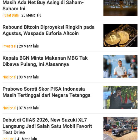
Masih Ada Net Buy Asing di Saham-
POLICY
Saham Ini
Pusat Data
| 28 Menit lalu
Rebound Bitcoin Diproyeksi Ringkih pada
Agustus, Waspada Euforia Altcoin
Investasi
| 29 Menit lalu
Kepala BGN Minta Makanan MBG Tak
Dibawa Pulang, Ini Alasannya
Nasional
| 33 Menit lalu
Prabowo Soroti Skor PISA Indonesia
Masih Tertinggal dari Negara Tetangga
Nasional
| 37 Menit lalu
Debut di GIIAS 2026, New Suzuki XL7
Langsung Jadi Salah Satu Mobil Favorit
Test Drive
Industri
| 41 Menit lalu