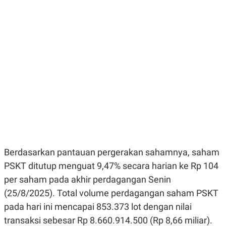
E
E
H
S
A
T
T
Y
A
L
N
E
E
A
N
N
G
A
L
L
I
I
S
S
H
I
S
E
K
X
O
E
L
C
O
Berdasarkan pantauan pergerakan sahamnya, saham
U
M
T
PSKT ditutup menguat 9,47% secara harian ke Rp 104
I
per saham pada akhir perdagangan Senin
V
E
(25/8/2025). Total volume perdagangan saham PSKT
C
O
pada hari ini mencapai 853.373 lot dengan nilai
R
transaksi sebesar Rp 8.660.914.500 (Rp 8,66 miliar).
N