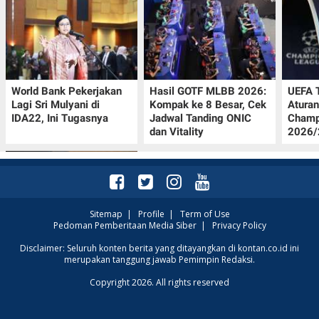
World Bank Pekerjakan
Hasil GOTF MLBB 2026:
UEFA 
Lagi Sri Mulyani di
Kompak ke 8 Besar, Cek
Aturan
IDA22, Ini Tugasnya
Jadwal Tanding ONIC
Champ
dan Vitality
2026/2
Sitemap
|
Profile
|
Term of Use
Pedoman Pemberitaan Media Siber
|
Privacy Policy
Jadwal Persija vs Arema
Disclaimer: Seluruh konten berita yang ditayangkan di kontan.co.id ini
merupakan tanggung jawab Pemimpin Redaksi.
FC Perebutan Juara 3
Piala Presiden 2026,
Copyright 2026. All rights reserved
Kick-off Sore Ini