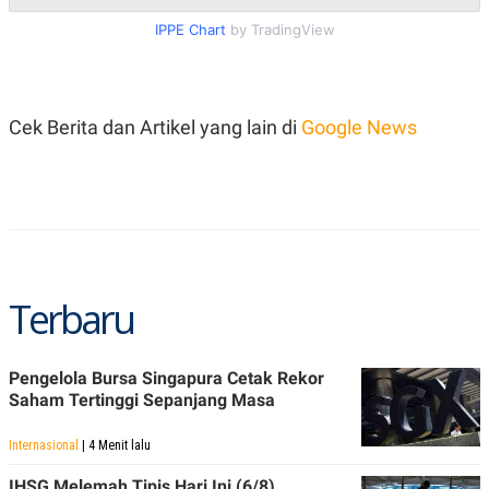
R
T
I
IPPE Chart
by TradingView
S
I
N
G
K
Cek Berita dan Artikel yang lain di
Google News
G
M
E
D
I
A
.
I
D
Terbaru
SITEMAP
PROFILE
TERM
Pengelola Bursa Singapura Cetak Rekor
OF
USE
Saham Tertinggi Sepanjang Masa
PEDOMAN
PEMBERITAAN
Internasional
| 4 Menit lalu
SIBER
IHSG Melemah Tipis Hari Ini (6/8),
PRIVACY