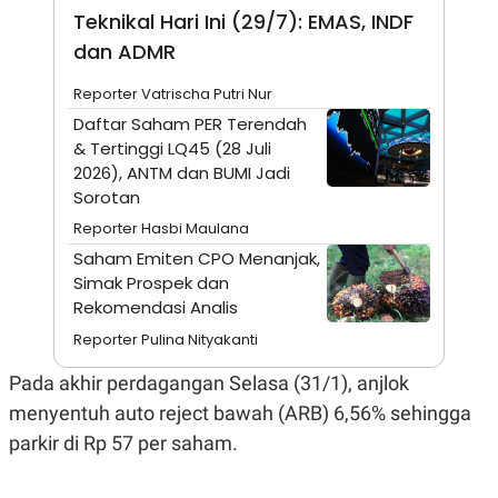
Teknikal Hari Ini (29/7): EMAS, INDF
N
S
E
E
dan ADMR
W
R
S
E
S
M
Reporter Vatrischa Putri Nur
E
O
Daftar Saham PER Terendah
T
N
U
I
& Tertinggi LQ45 (28 Juli
P
A
2026), ANTM dan BUMI Jadi
A
K
Sorotan
D
I
V
L
Reporter Hasbi Maulana
A
Saham Emiten CPO Menanjak,
S
K
Simak Prospek dan
O
Rekomendasi Analis
R
P
Reporter Pulina Nityakanti
O
R
Pada akhir perdagangan Selasa (31/1), anjlok
A
S
menyentuh auto reject bawah (ARB) 6,56% sehingga
I
parkir di Rp 57 per saham.
K
N
I
A
L
T