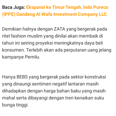
S
A
A
G
Baca Juga:
Ekspansi ke Timur Tengah, Indo Pureco
T
E
(IPPE) Gandeng Al Wafa Investment Company LLC
D
S
A
T
A
Demikian halnya dengan ZATA yang bergerak pada
K
L
ritel fashion muslim yang dinilai akan membaik di
O
I
N
P
tahun ini seiring proyeksi meningkatnya daya beli
T
S
konsumen. Terlebih akan ada perputaran uang jelang
A
U
N
S
kampanye Pemilu.
T
V
JARINGAN
Hanya BEBS yang bergerak pada sektor konstruksi
yang dinaungi sentimen negatif lantaran masih
K
P
dihadapkan dengan harga bahan baku yang masih
O
R
N
E
mahal serta dibayangi dengan tren kenaikan suku
T
S
bunga tinggi.
A
S
N
R
A
E