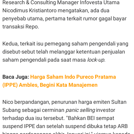
E
E
Research & Consulting Manager Infovesta Utama
H
S
Nicodimus Kristiantoro mengatakan, ada dua
A
T
T
Y
penyebab utama, pertama terkait rumor gagal bayar
A
L
N
E
transaksi Repo.
E
A
N
N
G
A
Kedua, terkait isu pemegang saham pengendali yang
L
L
disebut-sebut telah melanggar ketentuan penjualan
I
I
S
S
saham pengendali pada saat masa
lock-up
.
H
I
S
E
K
Baca Juga:
Harga Saham Indo Pureco Pratama
X
O
E
L
(IPPE) Ambles, Begini Kata Manajemen
C
O
U
M
T
Nico berpandangan, penurunan harga emiten Sultan
I
V
Subang sebagai cerminan
panic selling
investor
E
C
terhadap dua isu tersebut. "Bahkan BEI sempat
O
suspend IPPE dan setelah suspend dibuka tetap ARB
R
N