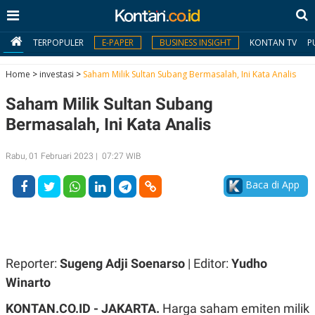
TERPOPULER
E-PAPER
BUSINESS INSIGHT
KONTAN TV
P
Home
>
investasi
>
Saham Milik Sultan Subang Bermasalah, Ini Kata Analis
Saham Milik Sultan Subang
MY
KONTAN
Bermasalah, Ini Kata Analis
Daftar
Rabu, 01 Februari 2023 | 07:27 WIB
Masuk
Baca di App
BERITA
I
N
Reporter:
Sugeng Adji Soenarso
| Editor:
Yudho
N
A
V
S
Winarto
E
I
S
O
KONTAN.CO.ID -
JAKARTA.
Harga saham emiten milik
T
N