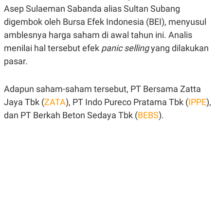
A
A
Asep Sulaeman Sabanda alias Sultan Subang
S
L
digembok oleh Bursa Efek Indonesia (BEI), menyusul
I
amblesnya harga saham di awal tahun ini. Analis
K
I
E
N
menilai hal tersebut efek
panic selling
yang dilakukan
U
D
A
U
pasar.
N
S
G
T
A
R
Adapun saham-saham tersebut, PT Bersama Zatta
N
I
Jaya Tbk (
ZATA
), PT Indo Pureco Pratama Tbk (
IPPE
),
P
I
E
N
dan PT Berkah Beton Sedaya Tbk (
BEBS
).
L
T
U
E
A
R
N
N
G
A
U
S
S
I
A
O
H
N
A
A
L
P
R
E
E