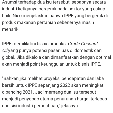
Asumsi terhadap dua isu tersebut, sebabnya secara
A
I
S
V
industri ketiganya bergerak pada sektor yang cukup
K
E
E
baik. Nico menjelaskan bahwa IPPE yang bergerak di
M
E
produk makanan pertanian sebenernya masih
N
menarik.
T
E
R
I
IPPE memiliki lini bisnis produksi
Crude Coconut
A
Oil
yang punya potensi pasar luas di domestik dan
N
L
global. Jika dikelola dan dimanfaatkan dengan optimal
E
akan menjadi point keunggulan untuk bisnis IPPE.
S
T
A
R
"Bahkan jika melihat proyeksi pendapatan dan laba
I
bersih untuk IPPE sepanjang 2022 akan meningkat
dibanding 2021. Jadi memang dua isu tersebut
KANAL
menjadi penyebab utama penurunan harga, terlepas
dari sisi industri perusahaan," jelasnya.
P
I
U
M