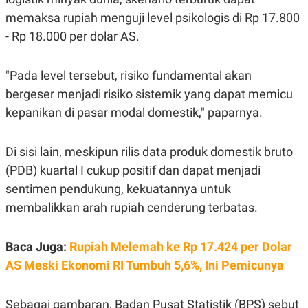
S
A
A
G
memaksa rupiah menguji level psikologis di Rp 17.800
T
E
- Rp 18.000 per dolar AS.
D
S
A
T
A
"Pada level tersebut, risiko fundamental akan
K
L
bergeser menjadi risiko sistemik yang dapat memicu
O
I
N
P
kepanikan di pasar modal domestik," paparnya.
T
S
A
U
N
S
Di sisi lain, meskipun rilis data produk domestik bruto
T
V
(PDB) kuartal I cukup positif dan dapat menjadi
sentimen pendukung, kekuatannya untuk
JARINGAN
membalikkan arah rupiah cenderung terbatas.
K
P
Baca Juga:
Rupiah Melemah ke Rp 17.424 per Dolar
O
R
N
E
AS Meski Ekonomi RI Tumbuh 5,6%, Ini Pemicunya
T
S
A
S
N
R
A
E
Sebagai gambaran, Badan Pusat Statistik (BPS) sebut