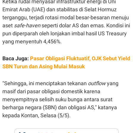
Ketika rudal menyasar infrastruktur energi di Uni
E
R
Emirat Arab (UAE) dan stabilitas di Selat Hormuz
F
B
terganggu, terjadi rotasi modal besar-besaran menuju
O
U
K
S
aset
safe-haven
seperti dolar AS dan emas. Kondisi ini
U
I
pun diperparah oleh lonjakan imbal hasil US Treasury
S
N
E
yang menyentuh 4,456%.
S
S
I
N
Baca Juga:
Pasar Obligasi Fluktuatif, OJK Sebut Yield
S
SBN Turun dan Asing Mulai Masuk
I
G
H
T
"Sehingga, ini menciptakan tekanan
outflow
yang
S
B
masif dari pasar obligasi domestik karena
T
E
O
L
menyempitnya selisih suku bunga antara surat
C
A
berharga negara (SBN) dan obligasi AS," katanya
K
N
S
J
kepada Kontan, Selasa (5/5).
E
A
T
O
U
N
P