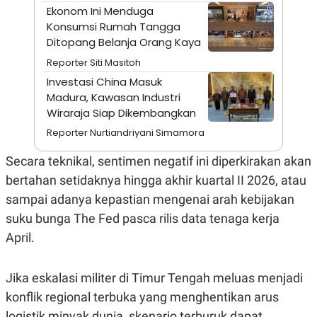
A
I
Ekonom Ini Menduga
S
V
Konsumsi Rumah Tangga
K
E
E
Ditopang Belanja Orang Kaya
M
E
Reporter Siti Masitoh
N
Investasi China Masuk
T
E
Madura, Kawasan Industri
R
Wiraraja Siap Dikembangkan
I
A
Reporter Nurtiandriyani Simamora
N
L
Secara teknikal, sentimen negatif ini diperkirakan akan
E
bertahan setidaknya hingga akhir kuartal II 2026, atau
S
T
sampai adanya kepastian mengenai arah kebijakan
A
R
suku bunga The Fed pasca rilis data tenaga kerja
I
April.
KANAL
Jika eskalasi militer di Timur Tengah meluas menjadi
konflik regional terbuka yang menghentikan arus
P
I
U
M
logistik minyak dunia, skenario terburuk dapat