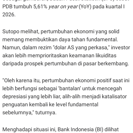
C
L
PDB tumbuh 5,61%
year on year
(YoY) pada kuartal I
A
E
D
A
2026.
E
S
M
E
Y
.
I
Sutopo melihat, pertumbuhan ekonomi yang solid
D
memang membuktikan daya tahan fundamental.
L
K
Namun, dalam rezim "dolar AS yang perkasa," investor
A
I
N
N
akan lebih memprioritaskan keamanan likuiditas
G
E
G
R
daripada prospek pertumbuhan di pasar berkembang.
A
J
N
A
A
E
"Oleh karena itu, pertumbuhan ekonomi positif saat ini
N
M
C
I
lebih berfungsi sebagai ‘bantalan’ untuk mencegah
E
T
T
E
depresiasi yang lebih liar, alih-alih menjadi katalisator
A
N
penguatan kembali ke level fundamental
K
sebelumnya," tuturnya.
E
A
P
D
A
V
P
E
Menghadapi situasi ini, Bank Indonesia (BI) dilihat
E
R