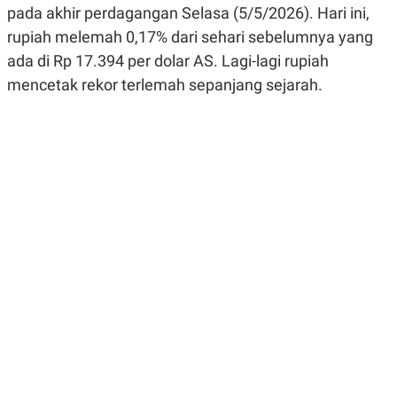
pada akhir perdagangan Selasa (5/5/2026). Hari ini,
R
G
S
I
rupiah melemah 0,17% dari sehari sebelumnya yang
O
O
N
N
ada di Rp 17.394 per dolar AS. Lagi-lagi rupiah
A
A
L
L
mencetak rekor terlemah sepanjang sejarah.
F
I
N
A
N
C
E
Y
C
A
A
N
R
G
I
T
T
E
A
R
H
.
U
.
.
K
L
E
I
S
F