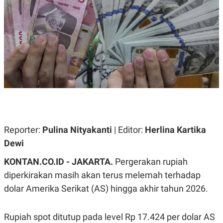
A
A
S
L
I
K
I
E
N
U
D
A
U
N
S
G
T
A
R
N
I
P
I
E
N
L
T
Reporter:
U
E
Pulina Nityakanti
| Editor:
Herlina Kartika
A
R
Dewi
N
N
G
A
KONTAN.CO.ID - JAKARTA.
U
S
Pergerakan rupiah
S
I
diperkirakan masih akan terus melemah terhadap
A
O
H
N
dolar Amerika Serikat (AS) hingga akhir tahun 2026.
A
A
L
P
R
Rupiah spot ditutup pada level Rp 17.424 per dolar AS
E
E