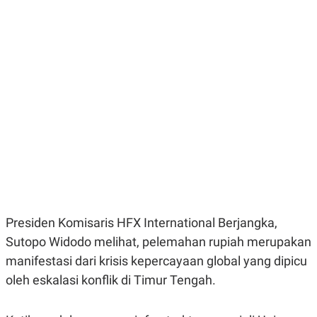
E
E
H
S
A
T
T
Y
A
L
N
E
E
A
N
N
G
A
L
L
I
I
S
S
H
I
S
E
K
X
O
E
L
C
O
U
M
Presiden Komisaris HFX International Berjangka,
T
Sutopo Widodo melihat, pelemahan rupiah merupakan
I
V
manifestasi dari krisis kepercayaan global yang dipicu
E
C
oleh eskalasi konflik di Timur Tengah.
O
R
N