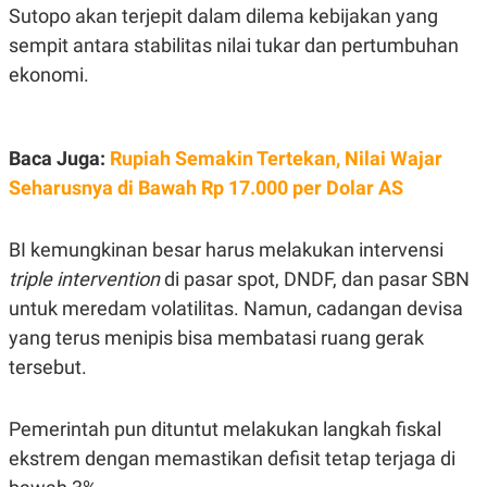
R
T
Sutopo akan terjepit dalam dilema kebijakan yang
I
sempit antara stabilitas nilai tukar dan pertumbuhan
S
I
ekonomi.
N
G
K
G
Baca Juga:
Rupiah Semakin Tertekan, Nilai Wajar
M
E
Seharusnya di Bawah Rp 17.000 per Dolar AS
D
I
A
.
BI kemungkinan besar harus melakukan intervensi
I
triple intervention
di pasar spot, DNDF, dan pasar SBN
D
untuk meredam volatilitas. Namun, cadangan devisa
yang terus menipis bisa membatasi ruang gerak
SITEMAP
PROFILE
TERM
tersebut.
OF
USE
PEDOMAN
Pemerintah pun dituntut melakukan langkah fiskal
PEMBERITAAN
ekstrem dengan memastikan defisit tetap terjaga di
SIBER
PRIVACY