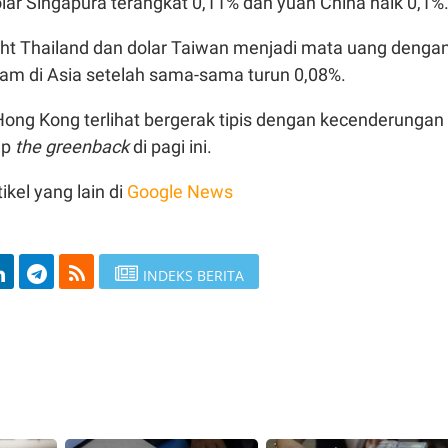
lar Singapura terangkat 0,11% dan yuan China naik 0,1%
aht Thailand dan dolar Taiwan menjadi mata uang denga
am di Asia setelah sama-sama turun 0,08%.
Hong Kong terlihat bergerak tipis dengan kecenderungan
ap
the greenback
di pagi ini.
ikel yang lain di
Google News
INDEKS BERITA