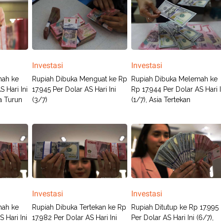
Investasi
Investasi
mah ke
Rupiah Dibuka Menguat ke Rp
Rupiah Dibuka Melemah ke
 Hari Ini
17.945 Per Dolar AS Hari Ini
Rp 17.944 Per Dolar AS Hari I
a Turun
(3/7)
(1/7), Asia Tertekan
Investasi
Investasi
mah ke
Rupiah Dibuka Tertekan ke Rp
Rupiah Ditutup ke Rp 17.995
 Hari Ini
17.982 Per Dolar AS Hari Ini
Per Dolar AS Hari Ini (6/7),