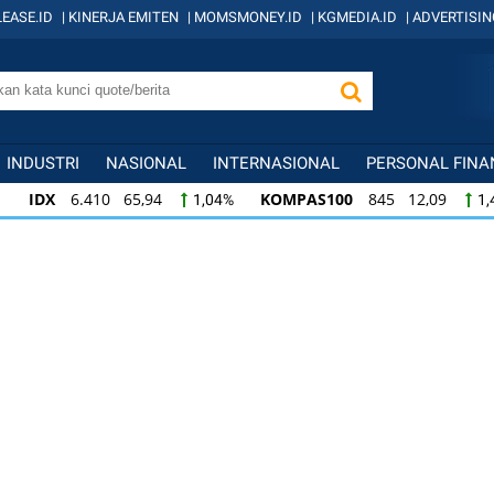
EASE.ID
|
KINERJA EMITEN
|
MOMSMONEY.ID
|
KGMEDIA.ID
|
ADVERTISIN
INDUSTRI
NASIONAL
INTERNASIONAL
PERSONAL FINA
IDX
6.410 65,94
KOMPAS100
845 12,09
1,04%
1,
KOMPAS100
845 12,09
LQ45
640 9,44
1,45%
1,5
LQ45
640 9,44
ISSI
222 2,82
IDX3
1,50%
1,29%