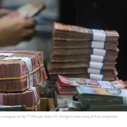
alu menguat ke Rp 17.992 per dolar AS. Dengan mata uang di Asia mayoritas