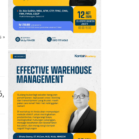
10
Promo JSM Superindo
7–9 Agustus 2026,
Minyak Goreng Rp37.900
hingga Buah Diskon 50%
ks
»
6,