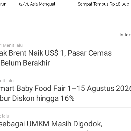
urun
(2/7), Asia Menguat
Sempat Tembus Rp 18.000
Inde
4 Menit lalu
ak Brent Naik US$ 1, Pasar Cemas
 Belum Berakhir
nit lalu
mart Baby Food Fair 1–15 Agustus 202
bur Diskon hingga 16%
 lalu
l sebagai UMKM Masih Digodok,