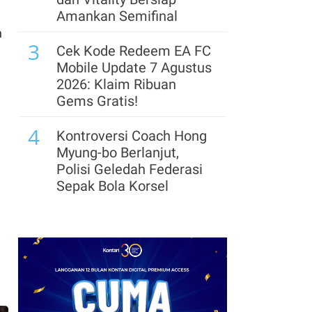
.
Amankan Semifinal
7
Manajer Investasi
n
3
Andalkan Valuasi Saham
Cek Kode Redeem EA FC
Murah untuk Dongkrak
Mobile Update 7 Agustus
Kinerja Reksadana
2026: Klaim Ribuan
Gems Gratis!
8
BBCA, BMRI dan ASII di
4
Urutan Teratas, Cek
Kontroversi Coach Hong
Saham Net Sell Terbesar
Myung-bo Berlanjut,
Asing, Jumat (7/8)
Polisi Geledah Federasi
Sepak Bola Korsel
9
Status PSN Dicabut,
5
Bangun Kosambi (CBDK)
Segera Lepas Saham
Pastikan Target
Treasuri 9,63 Miliar, Cek
Marketing Sales Terjaga
Profil Emiten DSSA
hingga Kinerjanya
10
Pasar Saham Dalam
6
Fase Normalisasi,
Arsenal Perpanjang