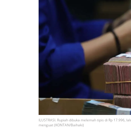
ILUSTRASI. Rupiah dibuka melemah tipis di Rp 17.996, l
menguat (KONTAN/Baihaki)