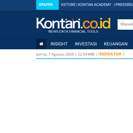
EPAPER
KSTORE
|
KONTAN ACADEMY
|
PRESSREL
INSIGHT
INVESTASI
KEUANGAN
INDIKATOR |
Jum'at, 7 Agustus 2026
|
22
:
54
WIB |