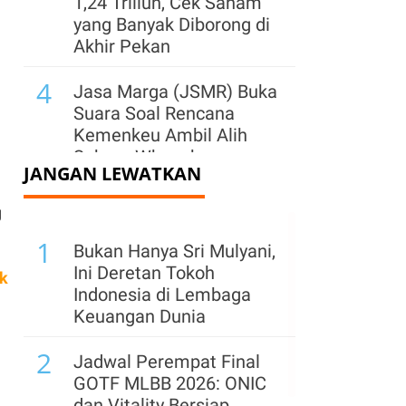
1,24 Triliun, Cek Saham
yang Banyak Diborong di
Akhir Pekan
4
Jasa Marga (JSMR) Buka
Suara Soal Rencana
Kemenkeu Ambil Alih
Saham Whoosh
JANGAN LEWATKAN
5
Harga Emas Diproyeksi
g
Makin Volatil,
1
Dipengaruhi Harga
Bukan Hanya Sri Mulyani,
Minyak dan The Fed
Ini Deretan Tokoh
ck
Indonesia di Lembaga
6
Saham WIKA dan JSMR
Keuangan Dunia
Berpotensi Terangkat
2
Usai Beban KCIC
Jadwal Perempat Final
Dialihkan kepada
GOTF MLBB 2026: ONIC
Kemenkeu
dan Vitality Bersiap