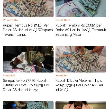
S
A
A
G
T
E
D
S
A
Pusat Data
Pusat Data
T
A
Rupiah Tembus Rp 17.414 Per
Rupiah Tembus Rp 17.529 per
Dolar AS Hari Ini (11/5) Waspada
Dolar AS Hari Ini (12/5), Terburuk
K
L
Tekanan Lanjut
Sepanjang Masa
O
I
N
P
T
S
A
U
N
S
T
V
JARINGAN
Investasi
Investasi
Sempat ke Rp 17.535, Rupiah
Rupiah Dibuka Melemah Tipis
K
P
Ditutup di Level Rp 17.529 Per
ke Rp 17.384 Per Dolar AS Hari
O
R
Dolar AS Hari Ini (12/5)
Ini (11/5)
N
E
T
S
A
S
N
R
A
E