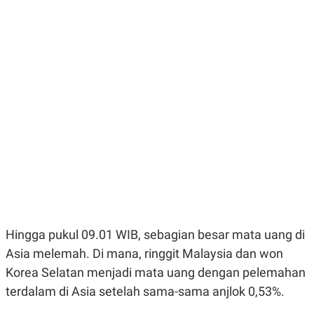
E
E
H
S
A
T
T
Y
A
L
N
E
E
A
N
N
G
A
L
L
I
I
S
S
H
I
S
E
K
X
O
E
L
C
O
U
M
T
Hingga pukul 09.01 WIB, sebagian besar mata uang di
I
V
Asia melemah. Di mana, ringgit Malaysia dan won
E
Korea Selatan menjadi mata uang dengan pelemahan
C
O
terdalam di Asia setelah sama-sama anjlok 0,53%.
R
N