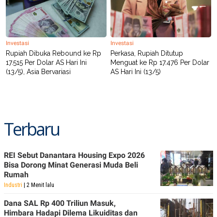
C
L
A
E
D
A
E
S
M
E
Y
.
Investasi
Investasi
I
Rupiah Dibuka Rebound ke Rp
Perkasa, Rupiah Ditutup
D
17.515 Per Dolar AS Hari Ini
Menguat ke Rp 17.476 Per Dolar
L
K
(13/5), Asia Bervariasi
AS Hari Ini (13/5)
A
I
N
N
G
E
G
R
A
J
N
A
Terbaru
A
E
N
M
C
I
E
T
T
E
REI Sebut Danantara Housing Expo 2026
A
N
Bisa Dorong Minat Generasi Muda Beli
K
Rumah
E
A
Industri
| 2 Menit lalu
P
D
A
V
Dana SAL Rp 400 Triliun Masuk,
P
E
Himbara Hadapi Dilema Likuiditas dan
E
R