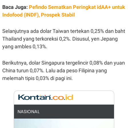
E
R
Baca Juga:
Pefindo Sematkan Peringkat idAA+ untuk
F
B
Indofood (INDF), Prospek Stabil
O
U
K
S
U
I
Selanjutnya ada dolar Taiwan tertekan 0,25% dan baht
S
N
E
Thailand yang terkoreksi 0,2%. Disusul, yen Jepang
S
S
yang ambles 0,13%.
I
N
S
Berikutnya, dolar Singapura tergelincir 0,08% dan yuan
I
G
China turun 0,07%. Lalu ada peso Filipina yang
H
T
melemah tipis 0,03% di pagi ini.
S
B
T
E
O
L
C
A
K
N
S
J
NASIONAL
E
A
T
O
U
N
P