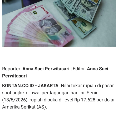
A
A
S
L
I
K
I
E
N
U
D
A
U
N
S
G
T
A
R
N
I
P
I
E
N
L
T
Reporter:
U
E
Anna Suci Perwitasari
| Editor:
Anna Suci
A
R
Perwitasari
N
N
G
A
KONTAN.CO.ID - JAKARTA
U
S
. Nilai tukar rupiah di pasar
S
I
spot anjlok di awal perdagangan hari ini. Senin
A
O
H
N
(18/5/2026), rupiah dibuka di level Rp 17.628 per dolar
A
A
L
Amerika Serikat (AS).
P
R
E
E