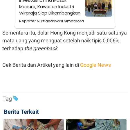
Investasi China Masuk
A
I
Madura, Kawasan Industri
S
V
K
E
Wiraraja Siap Dikembangkan
E
M
Reporter Nurtiandriyani Simamora
E
N
Sementara itu, dolar Hong Kong menjadi satu-satunya
T
E
mata uang yang menguat setelah naik tipis 0,006%
R
terhadap
the greenback
.
I
A
N
Cek Berita dan Artikel yang lain di
Google News
L
E
S
T
A
R
I
Tag
KANAL
Berita Terkait
P
I
U
M