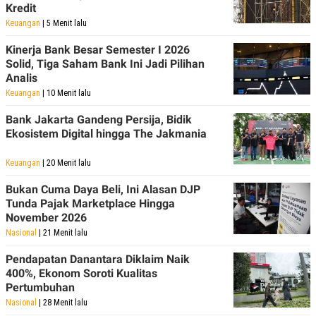
R
T
Kredit
I
Keuangan
| 5 Menit lalu
S
I
Kinerja Bank Besar Semester I 2026
N
G
Solid, Tiga Saham Bank Ini Jadi Pilihan
Analis
K
G
Keuangan
| 10 Menit lalu
M
E
Bank Jakarta Gandeng Persija, Bidik
D
Ekosistem Digital hingga The Jakmania
I
A
.
Keuangan
| 20 Menit lalu
I
D
Bukan Cuma Daya Beli, Ini Alasan DJP
Tunda Pajak Marketplace Hingga
November 2026
Nasional
| 21 Menit lalu
SITEMAP
PROFILE
TERM
OF
USE
Pendapatan Danantara Diklaim Naik
400%, Ekonom Soroti Kualitas
PEDOMAN
PEMBERITAAN
Pertumbuhan
SIBER
Nasional
| 28 Menit lalu
PRIVACY