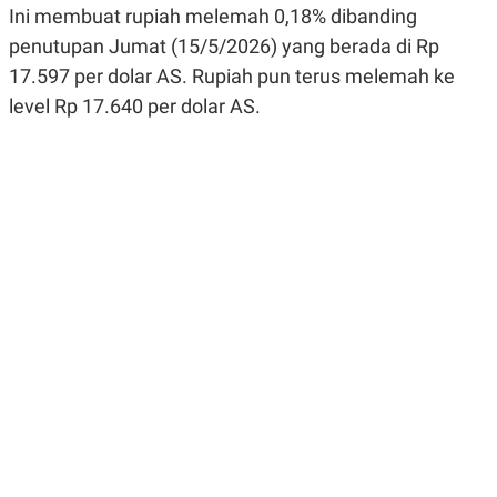
Ini membuat rupiah melemah 0,18% dibanding
R
G
S
I
penutupan Jumat (15/5/2026) yang berada di Rp
O
O
N
N
17.597 per dolar AS. Rupiah pun terus melemah ke
A
A
L
L
level Rp 17.640 per dolar AS.
F
I
N
A
N
C
E
Y
C
A
A
N
R
G
I
T
T
E
A
R
H
.
U
.
.
K
L
E
I
S
F