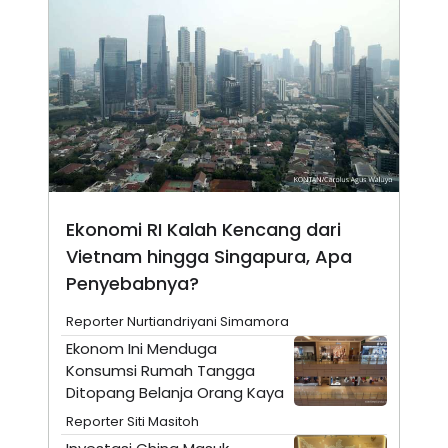
N
S
E
E
W
R
S
E
S
M
E
O
T
N
U
I
P
A
A
K
D
I
V
L
A
Ekonomi RI Kalah Kencang dari
S
K
Vietnam hingga Singapura, Apa
O
Penyebabnya?
R
P
O
Reporter Nurtiandriyani Simamora
R
Ekonom Ini Menduga
A
S
Konsumsi Rumah Tangga
I
Ditopang Belanja Orang Kaya
K
N
Reporter Siti Masitoh
I
A
L
T