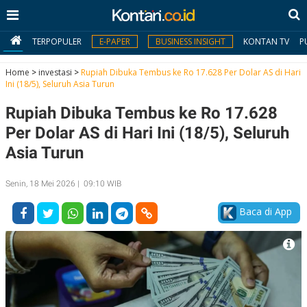
TERPOPULER
E-PAPER
BUSINESS INSIGHT
KONTAN TV
P
Home
>
investasi
>
Rupiah Dibuka Tembus ke Ro 17.628 Per Dolar AS di Hari
Ini (18/5), Seluruh Asia Turun
MY
Rupiah Dibuka Tembus ke Ro 17.628
KONTAN
Per Dolar AS di Hari Ini (18/5), Seluruh
Daftar
Asia Turun
Masuk
Senin, 18 Mei 2026 | 09:10 WIB
Baca di App
BERITA
I
N
N
A
V
S
E
I
S
O
T
N