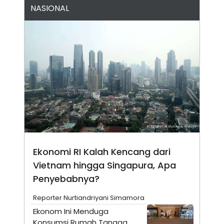
A
I
NASIONAL
S
V
K
E
E
M
E
N
T
E
R
I
A
N
L
E
S
T
A
Ekonomi RI Kalah Kencang dari
R
I
Vietnam hingga Singapura, Apa
Penyebabnya?
KANAL
Reporter Nurtiandriyani Simamora
Ekonom Ini Menduga
P
I
U
M
Konsumsi Rumah Tangga