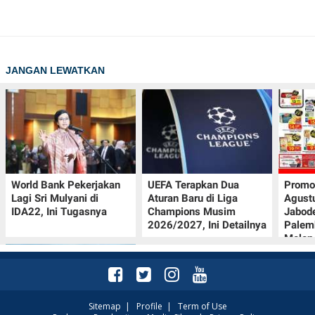
JANGAN LEWATKAN
World Bank Pekerjakan
UEFA Terapkan Dua
Promo
Lagi Sri Mulyani di
Aturan Baru di Liga
Agust
IDA22, Ini Tugasnya
Champions Musim
Jabod
2026/2027, Ini Detailnya
Palem
Melon
Sitemap
|
Profile
|
Term of Use