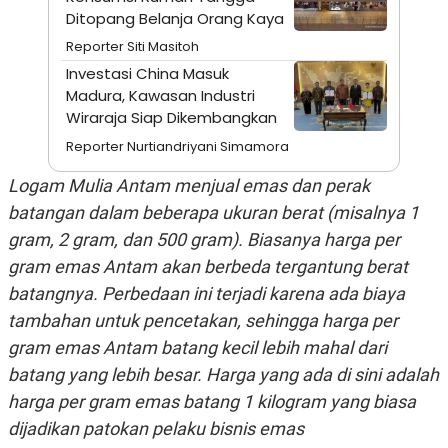
S
A
Ditopang Belanja Orang Kaya
A
G
T
E
Reporter Siti Masitoh
D
S
A
Investasi China Masuk
T
Madura, Kawasan Industri
A
Wiraraja Siap Dikembangkan
K
L
O
I
Reporter Nurtiandriyani Simamora
N
P
T
S
Logam Mulia Antam menjual emas dan perak
A
U
N
S
batangan dalam beberapa ukuran berat (misalnya 1
T
gram, 2 gram, dan 500 gram). Biasanya harga per
V
gram emas Antam akan berbeda tergantung berat
batangnya. Perbedaan ini terjadi karena ada biaya
JARINGAN
tambahan untuk pencetakan, sehingga harga per
K
P
gram emas Antam batang kecil lebih mahal dari
O
R
N
E
batang yang lebih besar. Harga yang ada di sini adalah
T
S
harga per gram emas batang 1 kilogram yang biasa
A
S
N
R
dijadikan patokan pelaku bisnis emas
A
E