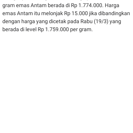
R
G
gram emas Antam berada di Rp 1.774.000. Harga
S
I
emas Antam itu melonjak Rp 15.000 jika dibandingkan
O
O
N
N
dengan harga yang dicetak pada Rabu (19/3) yang
A
A
L
L
berada di level Rp 1.759.000 per gram.
F
I
N
A
N
C
E
Y
C
A
A
N
R
G
I
T
T
E
A
R
H
.
U
.
.
K
L
E
I
S
F