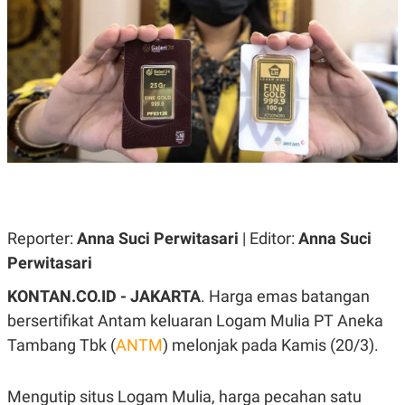
A
A
S
L
I
K
I
E
N
U
D
A
U
N
S
G
T
A
R
N
I
P
I
E
N
L
T
U
E
Reporter:
Anna Suci Perwitasari
| Editor:
Anna Suci
A
R
Perwitasari
N
N
G
A
U
S
KONTAN.CO.ID - JAKARTA
. Harga emas batangan
S
I
bersertifikat Antam keluaran Logam Mulia PT Aneka
A
O
H
N
Tambang Tbk (
ANTM
) melonjak pada Kamis (20/3).
A
A
L
P
R
Mengutip situs Logam Mulia, harga pecahan satu
E
E