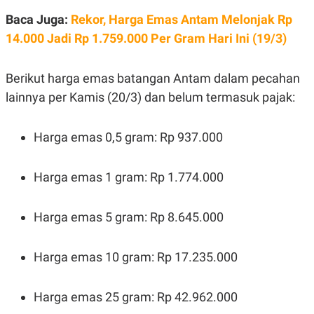
E
R
Baca Juga:
Rekor, Harga Emas Antam Melonjak Rp
F
B
14.000 Jadi Rp 1.759.000 Per Gram Hari Ini (19/3)
O
U
K
S
U
I
Berikut harga emas batangan Antam dalam pecahan
S
N
E
lainnya per Kamis (20/3) dan belum termasuk pajak:
S
S
I
N
Harga emas 0,5 gram: Rp 937.000
S
I
G
Harga emas 1 gram: Rp 1.774.000
H
T
S
B
Harga emas 5 gram: Rp 8.645.000
T
E
O
L
C
A
K
N
Harga emas 10 gram: Rp 17.235.000
S
J
E
A
T
O
Harga emas 25 gram: Rp 42.962.000
U
N
P