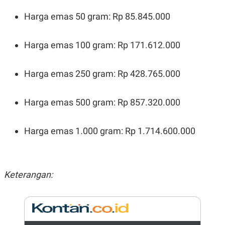
N
S
Harga emas 50 gram: Rp 85.845.000
E
E
W
R
S
E
S
M
Harga emas 100 gram: Rp 171.612.000
E
O
T
N
U
I
Harga emas 250 gram: Rp 428.765.000
P
A
A
K
D
I
Harga emas 500 gram: Rp 857.320.000
V
L
A
S
K
Harga emas 1.000 gram: Rp 1.714.600.000
O
R
P
O
R
Keterangan:
A
S
I
K
N
I
A
L
T