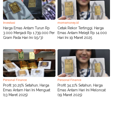
R
T
I
S
I
N
G
Investasi
momsmoney.id
Harga Emas Antam Turun Rp
Cetak Rekor Tertinggi, Harga
K
G
3.000 Menjadi Rp 1.739.000 Per
Emas Antam Melejit Rp 14.000
M
Gram Pada Hari Ini (15/3)
Hari Ini 19 Maret 2025
E
D
I
A
.
I
D
Personal Finance
Personal Finance
SITEMAP
PROFILE
TERM
Profit 30,25% Setahun, Harga
Profit 34,11% Setahun, Harga
OF
Emas Antam Hari Ini Menguat
Emas Antam Hari Ini Meloncat
USE
(13 Maret 2025)
(19 Maret 2025)
PEDOMAN
PEMBERITAAN
SIBER
PRIVACY