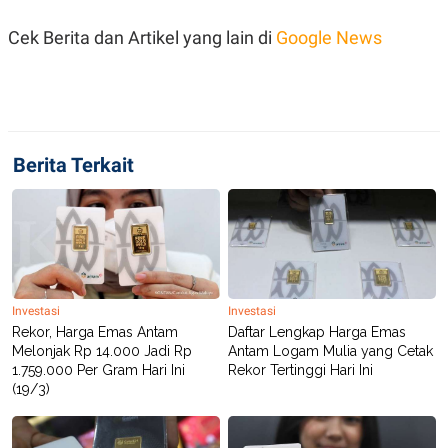
C
L
A
E
Cek Berita dan Artikel yang lain di
Google News
D
A
E
S
M
E
Y
.
I
D
L
K
A
I
Berita Terkait
N
N
G
E
G
R
A
J
N
A
A
E
N
M
C
I
E
T
Investasi
Investasi
T
E
Rekor, Harga Emas Antam
Daftar Lengkap Harga Emas
A
N
K
Melonjak Rp 14.000 Jadi Rp
Antam Logam Mulia yang Cetak
1.759.000 Per Gram Hari Ini
Rekor Tertinggi Hari Ini
E
A
(19/3)
P
D
A
V
P
E
E
R