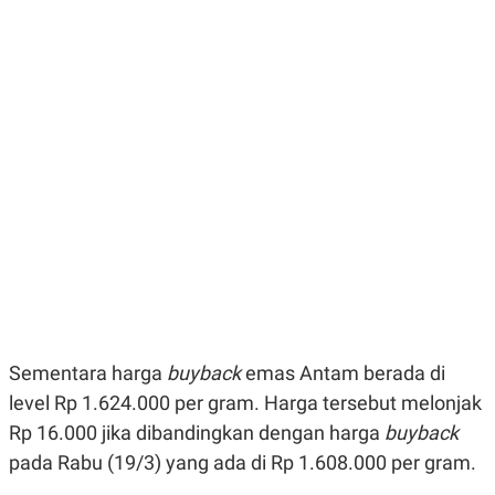
E
E
H
S
A
T
T
Y
A
L
N
E
E
A
N
N
G
A
L
L
I
I
S
S
H
I
S
E
K
X
O
E
L
C
O
U
M
T
Sementara harga
buyback
emas Antam berada di
I
V
level Rp 1.624.000 per gram. Harga tersebut melonjak
E
C
Rp 16.000 jika dibandingkan dengan harga
buyback
O
pada Rabu (19/3) yang ada di Rp 1.608.000 per gram.
R
N