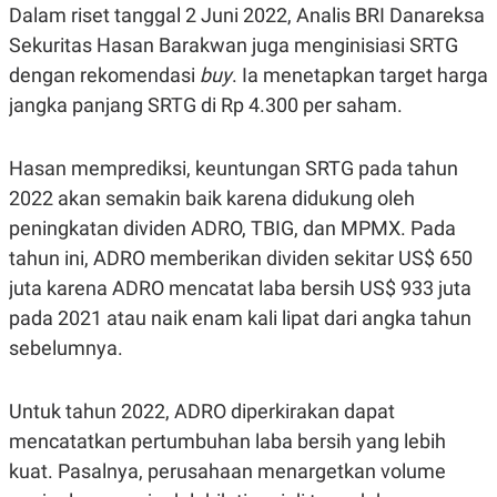
S
A
Dalam riset tanggal 2 Juni 2022, Analis BRI Danareksa
A
G
T
E
Sekuritas Hasan Barakwan juga menginisiasi SRTG
D
S
dengan rekomendasi
buy
. Ia menetapkan target harga
A
T
jangka panjang SRTG di Rp 4.300 per saham.
A
K
L
O
I
Hasan memprediksi, keuntungan SRTG pada tahun
N
P
T
S
2022 akan semakin baik karena didukung oleh
A
U
peningkatan dividen ADRO, TBIG, dan MPMX. Pada
N
S
T
tahun ini, ADRO memberikan dividen sekitar US$ 650
V
juta karena ADRO mencatat laba bersih US$ 933 juta
pada 2021 atau naik enam kali lipat dari angka tahun
JARINGAN
sebelumnya.
K
P
O
R
Untuk tahun 2022, ADRO diperkirakan dapat
N
E
T
S
mencatatkan pertumbuhan laba bersih yang lebih
A
S
N
R
kuat. Pasalnya, perusahaan menargetkan volume
A
E