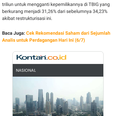
E
triliun untuk mengganti kepemilikannya di TBIG yang
R
berkurang menjadi 31,26% dari sebelumnya 34,23%
F
B
O
U
akibat restrukturisasi ini.
K
S
U
I
S
N
Baca Juga:
Cek Rekomendasi Saham dari Sejumlah
E
S
Analis untuk Perdagangan Hari Ini (6/7)
S
I
N
S
I
G
H
NASIONAL
T
S
B
T
E
O
L
C
A
K
N
S
J
E
A
T
O
U
N
P