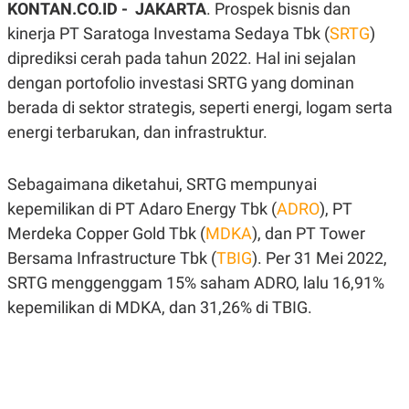
KONTAN.CO.ID - JAKARTA
. Prospek bisnis dan
A
A
S
L
kinerja PT Saratoga Investama Sedaya Tbk (
SRTG
)
I
diprediksi cerah pada tahun 2022. Hal ini sejalan
K
I
dengan portofolio investasi SRTG yang dominan
E
N
U
D
berada di sektor strategis, seperti energi, logam serta
A
U
N
S
energi terbarukan, dan infrastruktur.
G
T
A
R
N
I
Sebagaimana diketahui, SRTG mempunyai
P
I
kepemilikan di PT Adaro Energy Tbk (
E
N
ADRO
), PT
L
T
Merdeka Copper Gold Tbk (
MDKA
), dan PT Tower
U
E
A
R
Bersama Infrastructure Tbk (
TBIG
). Per 31 Mei 2022,
N
N
G
A
SRTG menggenggam 15% saham ADRO, lalu 16,91%
U
S
kepemilikan di MDKA, dan 31,26% di TBIG.
S
I
A
O
H
N
A
A
L
P
R
E
E