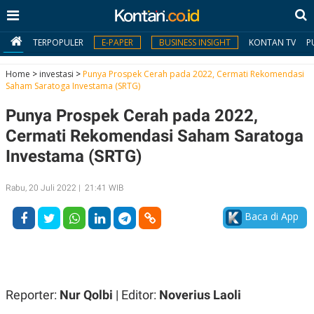
TERPOPULER
E-PAPER
BUSINESS INSIGHT
KONTAN TV
P
Home
>
investasi
>
Punya Prospek Cerah pada 2022, Cermati Rekomendasi
Saham Saratoga Investama (SRTG)
MY
Punya Prospek Cerah pada 2022,
KONTAN
Cermati Rekomendasi Saham Saratoga
Daftar
Investama (SRTG)
Masuk
Rabu, 20 Juli 2022 | 21:41 WIB
Baca di App
BERITA
I
N
N
A
V
S
E
I
Reporter:
Nur Qolbi
| Editor:
Noverius Laoli
S
O
T
N