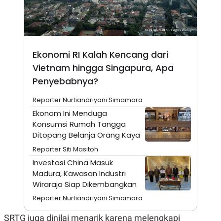
N
S
E
E
W
R
S
E
S
M
E
O
Ekonomi RI Kalah Kencang dari
T
N
U
I
Vietnam hingga Singapura, Apa
P
A
Penyebabnya?
A
K
D
I
Reporter Nurtiandriyani Simamora
V
L
A
Ekonom Ini Menduga
S
Konsumsi Rumah Tangga
K
O
Ditopang Belanja Orang Kaya
R
P
Reporter Siti Masitoh
O
Investasi China Masuk
R
A
Madura, Kawasan Industri
S
Wiraraja Siap Dikembangkan
I
Reporter Nurtiandriyani Simamora
K
N
I
A
L
T
SRTG juga dinilai menarik karena melengkapi