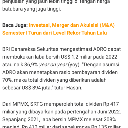
penjualan yang jauh lebih tinggi di tengah harga
C
L
A
E
batubara yang juga tinggi.
D
A
E
S
M
E
Y
.
Baca Juga:
Investasi, Merger dan Akuisisi (M&A)
I
Semester I Turun dari Level Rekor Tahun Lalu
D
L
K
A
I
BRI Danareksa Sekuritas mengestimasi ADRO dapat
N
N
G
E
membukukan laba bersih US$ 1,2 miliar pada 2022
G
R
A
J
atau naik 36,9%
year on year
(yoy). "Dengan asumsi
N
A
ADRO akan menetapkan rasio pembayaran dividen
A
E
N
M
70%, maka total dividen yang diberikan adalah
C
I
E
T
sebesar US$ 894 juta," tutur Hasan.
T
E
A
N
K
Dari MPMX, SRTG memperoleh total dividen Rp 417
E
A
miliar yang dibayarkan pada pertengahan Juni 2022.
P
D
A
V
Sepanjang 2021, laba bersih MPMX melesat 208%
P
E
E
R
menjadi Rp 412 miliar dari sebelumnya Rp 135 miliar.