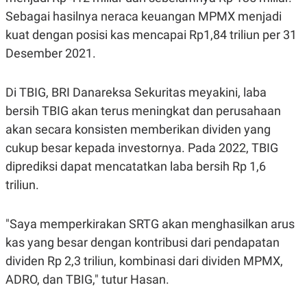
R
T
Sebagai hasilnya neraca keuangan MPMX menjadi
I
S
kuat dengan posisi kas mencapai Rp1,84 triliun per 31
I
N
Desember 2021.
G
K
G
Di TBIG, BRI Danareksa Sekuritas meyakini, laba
M
bersih TBIG akan terus meningkat dan perusahaan
E
D
akan secara konsisten memberikan dividen yang
I
A
cukup besar kepada investornya. Pada 2022, TBIG
.
diprediksi dapat mencatatkan laba bersih Rp 1,6
I
D
triliun.
"Saya memperkirakan SRTG akan menghasilkan arus
SITEMAP
PROFILE
TERM
OF
kas yang besar dengan kontribusi dari pendapatan
USE
dividen Rp 2,3 triliun, kombinasi dari dividen MPMX,
PEDOMAN
ADRO, dan TBIG," tutur Hasan.
PEMBERITAAN
SIBER
PRIVACY