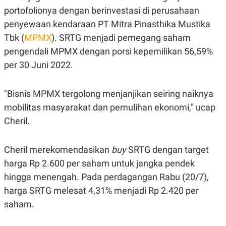
A
I
portofolionya dengan berinvestasi di perusahaan
S
V
K
E
penyewaan kendaraan PT Mitra Pinasthika Mustika
E
M
Tbk (
MPMX
). SRTG menjadi pemegang saham
E
pengendali MPMX dengan porsi kepemilikan 56,59%
N
T
per 30 Juni 2022.
E
R
I
A
"Bisnis MPMX tergolong menjanjikan seiring naiknya
N
mobilitas masyarakat dan pemulihan ekonomi," ucap
L
Cheril.
E
S
T
A
Cheril merekomendasikan
buy
SRTG dengan target
R
I
harga Rp 2.600 per saham untuk jangka pendek
hingga menengah. Pada perdagangan Rabu (20/7),
KANAL
harga SRTG melesat 4,31% menjadi Rp 2.420 per
saham.
P
I
U
M