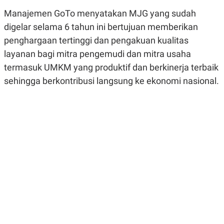
R
G
Manajemen GoTo menyatakan MJG yang sudah
S
I
O
O
digelar selama 6 tahun ini bertujuan memberikan
N
N
A
A
penghargaan tertinggi dan pengakuan kualitas
L
L
layanan bagi mitra pengemudi dan mitra usaha
F
I
termasuk UMKM yang produktif dan berkinerja terbaik
N
A
sehingga berkontribusi langsung ke ekonomi nasional.
N
C
E
Y
C
A
A
N
R
G
I
T
T
E
A
R
H
.
U
.
.
K
L
E
I
S
F