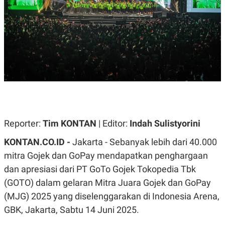
A
A
S
L
I
K
I
E
N
U
D
A
U
N
S
G
T
A
R
N
I
P
I
E
N
L
T
Reporter:
Tim KONTAN
| Editor:
Indah Sulistyorini
U
E
A
R
KONTAN.CO.ID -
Jakarta - Sebanyak lebih dari 40.000
N
N
G
A
mitra Gojek dan GoPay mendapatkan penghargaan
U
S
dan apresiasi dari PT GoTo Gojek Tokopedia Tbk
S
I
A
O
(GOTO) dalam gelaran Mitra Juara Gojek dan GoPay
H
N
A
A
(MJG) 2025 yang diselenggarakan di Indonesia Arena,
L
GBK, Jakarta, Sabtu 14 Juni 2025.
P
R
E
E