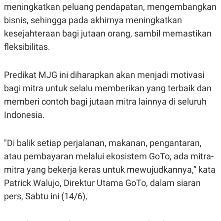
E
meningkatkan peluang pendapatan, mengembangkan
R
bisnis, sehingga pada akhirnya meningkatkan
F
B
O
U
kesejahteraan bagi jutaan orang, sambil memastikan
K
S
fleksibilitas.
U
I
S
N
E
S
Predikat MJG ini diharapkan akan menjadi motivasi
S
I
bagi mitra untuk selalu memberikan yang terbaik dan
N
memberi contoh bagi jutaan mitra lainnya di seluruh
S
I
Indonesia.
G
H
T
"Di balik setiap perjalanan, makanan, pengantaran,
S
B
T
E
atau pembayaran melalui ekosistem GoTo, ada mitra-
O
L
mitra yang bekerja keras untuk mewujudkannya,” kata
C
A
K
N
Patrick Walujo, Direktur Utama GoTo, dalam siaran
S
J
E
A
pers, Sabtu ini (14/6),
T
O
U
N
P