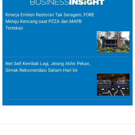
Kinerja Emiten Restoran Tak Seragam, FORE
Melaju Kencang saat PZZA dan MAPB
Tertekan
Net Sell Kembali Lagi, Jelang Akhir Pekan,
Simak Rekomendasi Saham Hari Ini