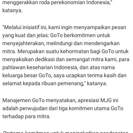
menggerakkan roda perekonomian Indonesia,"
S
A
A
G
katanya.
T
E
D
S
A
T
"Melalui inisiatif ini, kami ingin menyampaikan pesan
A
yang kuat dan jelas: GoTo berkomitmen untuk
K
L
menyejahterakan, melindungi dan mendengarkan
O
I
N
P
mitra. Merupakan suatu kehormatan bagi GoTo untuk
T
S
A
U
menyaksikan dedikasi dan semangat mitra kami, para
N
S
T
pahlawan keseharian Indonesia, dan atas nama
V
keluarga besar GoTo, saya ucapkan terima kasih dan
selamat kepada ribuan pemenang," katanya.
JARINGAN
Manajemen GoTo menyatakan, apresiasi MJG ini
K
P
O
R
adalah perwujudan dari tiga komitmen utama GoTo
N
E
T
S
terhadap para mitra.
A
S
N
R
A
E