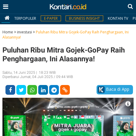
TERPOPULER
E-PAPER
BUSINESS INSIGHT
KONTAN TV
P
Home
>
investasi
>
Puluhan Ribu Mitra Gojek-GoPay Raih Penghargaan, Ini
Alasannya!
MY
Puluhan Ribu Mitra Gojek-GoPay Raih
KONTAN
Penghargaan, Ini Alasannya!
Daftar
Sabtu, 14 Juni 2025 | 18:23 WIB
Masuk
Diperbarui Jumat, 04 Juli 2025 / 09:44 WIB
Baca di App
BERITA
I
N
N
A
V
S
E
I
S
O
T
N