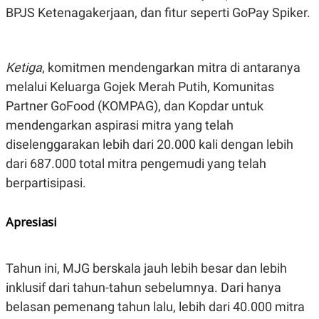
R
T
BPJS Ketenagakerjaan, dan fitur seperti GoPay Spiker.
I
S
I
N
G
Ketiga
, komitmen mendengarkan mitra di antaranya
K
melalui Keluarga Gojek Merah Putih, Komunitas
G
Partner GoFood (KOMPAG), dan Kopdar untuk
M
E
mendengarkan aspirasi mitra yang telah
D
I
diselenggarakan lebih dari 20.000 kali dengan lebih
A
.
dari 687.000 total mitra pengemudi yang telah
I
berpartisipasi.
D
Apresiasi
SITEMAP
PROFILE
TERM
OF
USE
Tahun ini, MJG berskala jauh lebih besar dan lebih
PEDOMAN
inklusif dari tahun-tahun sebelumnya. Dari hanya
PEMBERITAAN
SIBER
belasan pemenang tahun lalu, lebih dari 40.000 mitra
PRIVACY