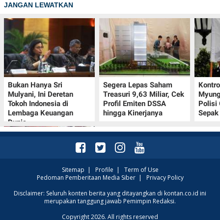
JANGAN LEWATKAN
Bukan Hanya Sri
Segera Lepas Saham
Kontr
Mulyani, Ini Deretan
Treasuri 9,63 Miliar, Cek
Myung-
Tokoh Indonesia di
Profil Emiten DSSA
Polisi
Lembaga Keuangan
hingga Kinerjanya
Sepak 
Dunia
Sitemap
|
Profile
|
Term of Use
Pedoman Pemberitaan Media Siber
|
Privacy Policy
Promo Alfamart Murah
Disclaimer: Seluruh konten berita yang ditayangkan di kontan.co.id ini
merupakan tanggung jawab Pemimpin Redaksi.
Banget 7–13 Agustus
2026, Sunlight hingga
Copyright 2026. All rights reserved