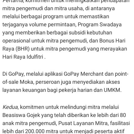
Pertama
, komitmen untuk meningkatkan pendapatan
C
L
A
E
mitra pengemudi dan mitra usaha, di antaranya
D
A
melalui berbagai program untuk memastikan
E
S
M
E
terjaganya volume permintaan, Program Swadaya
Y
.
I
yang memberikan berbagai subsidi kebutuhan
D
operasional untuk mitra pengemudi, dan Bonus Hari
L
K
A
I
Raya (BHR) untuk mitra pengemudi yang merayakan
N
N
Hari Raya Idulfitri .
G
E
G
R
A
J
N
A
Di GoPay, melalui aplikasi GoPay Merchant dan point-
A
E
N
M
of-sale Moka, perseroan juga menyediakan akses
C
I
layanan keuangan bagi pekerja harian dan UMKM.
E
T
T
E
A
N
K
Kedua
, komitmen untuk melindungi mitra melalui
E
A
Beasiswa Gojek yang telah diberikan ke lebih dari 80
P
D
A
V
anak mitra pengemudi, Pusat Layanan Mitra, fasilitasi
P
E
lebih dari 200.000 mitra untuk menjadi peserta aktif
E
R