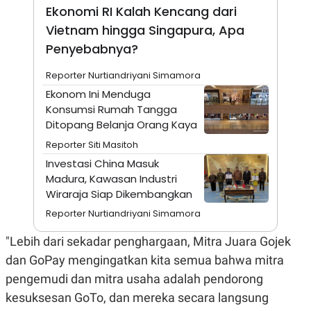
A
I
Ekonomi RI Kalah Kencang dari
S
V
K
E
Vietnam hingga Singapura, Apa
E
Penyebabnya?
M
E
N
Reporter Nurtiandriyani Simamora
T
Ekonom Ini Menduga
E
R
Konsumsi Rumah Tangga
I
Ditopang Belanja Orang Kaya
A
N
Reporter Siti Masitoh
L
Investasi China Masuk
E
Madura, Kawasan Industri
S
T
Wiraraja Siap Dikembangkan
A
R
Reporter Nurtiandriyani Simamora
I
"Lebih dari sekadar penghargaan, Mitra Juara Gojek
dan GoPay mengingatkan kita semua bahwa mitra
KANAL
pengemudi dan mitra usaha adalah pendorong
P
I
kesuksesan GoTo, dan mereka secara langsung
U
M