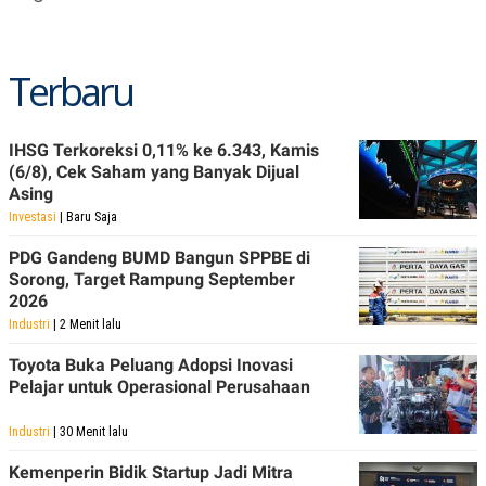
R
T
I
S
I
Terbaru
N
G
K
G
IHSG Terkoreksi 0,11% ke 6.343, Kamis
M
(6/8), Cek Saham yang Banyak Dijual
E
Asing
D
I
Investasi
| Baru Saja
A
.
PDG Gandeng BUMD Bangun SPPBE di
I
Sorong, Target Rampung September
D
2026
Industri
| 2 Menit lalu
SITEMAP
PROFILE
TERM
Toyota Buka Peluang Adopsi Inovasi
OF
Pelajar untuk Operasional Perusahaan
USE
PEDOMAN
Industri
| 30 Menit lalu
PEMBERITAAN
SIBER
Kemenperin Bidik Startup Jadi Mitra
PRIVACY