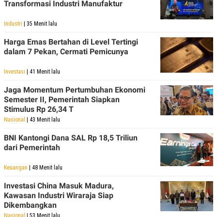
Transformasi Industri Manufaktur
POLICY
Industri
| 35 Menit lalu
Harga Emas Bertahan di Level Tertingi
dalam 7 Pekan, Cermati Pemicunya
Investasi
| 41 Menit lalu
Jaga Momentum Pertumbuhan Ekonomi
Semester II, Pemerintah Siapkan
Stimulus Rp 26,34 T
Nasional
| 43 Menit lalu
BNI Kantongi Dana SAL Rp 18,5 Triliun
dari Pemerintah
Keuangan
| 48 Menit lalu
Investasi China Masuk Madura,
Kawasan Industri Wiraraja Siap
Dikembangkan
Nasional
| 53 Menit lalu