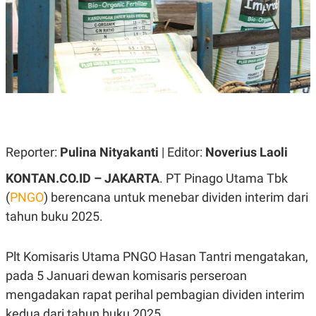
A
A
S
L
I
K
I
E
N
U
D
A
U
N
S
G
T
A
R
N
I
P
I
Reporter:
Pulina Nityakanti
| Editor:
Noverius Laoli
E
N
L
T
KONTAN.CO.ID – JAKARTA
. PT Pinago Utama Tbk
U
E
A
R
(
PNGO
) berencana untuk menebar dividen interim dari
N
N
tahun buku 2025.
G
A
U
S
S
I
A
O
Plt Komisaris Utama PNGO Hasan Tantri mengatakan,
H
N
A
A
pada 5 Januari dewan komisaris perseroan
L
mengadakan rapat perihal pembagian dividen interim
P
R
kedua dari tahun buku 2025.
E
E