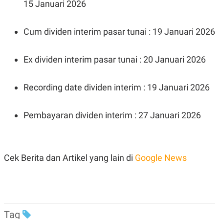
C
L
15 Januari 2026
A
E
D
A
E
S
Cum dividen interim pasar tunai : 19 Januari 2026
M
E
Y
.
I
D
Ex dividen interim pasar tunai : 20 Januari 2026
L
K
A
I
N
N
Recording date dividen interim : 19 Januari 2026
G
E
G
R
A
J
Pembayaran dividen interim : 27 Januari 2026
N
A
A
E
N
M
C
I
E
T
T
E
Cek Berita dan Artikel yang lain di
Google News
A
N
K
E
A
P
D
A
V
P
E
Tag
E
R