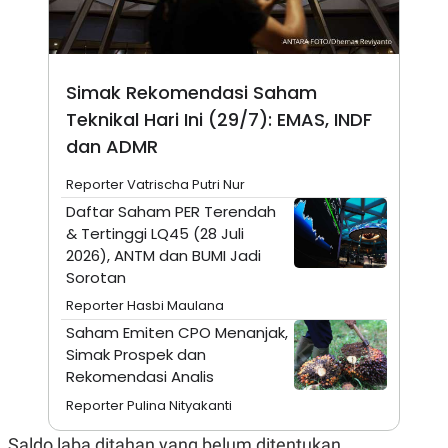
N
S
E
E
W
R
S
E
S
M
Simak Rekomendasi Saham
E
O
T
N
Teknikal Hari Ini (29/7): EMAS, INDF
U
I
dan ADMR
P
A
A
K
Reporter Vatrischa Putri Nur
D
I
V
L
Daftar Saham PER Terendah
A
& Tertinggi LQ45 (28 Juli
S
K
2026), ANTM dan BUMI Jadi
O
Sorotan
R
P
Reporter Hasbi Maulana
O
Saham Emiten CPO Menanjak,
R
A
Simak Prospek dan
S
Rekomendasi Analis
I
Reporter Pulina Nityakanti
K
N
I
A
L
T
Saldo laba ditahan yang belum ditentukan