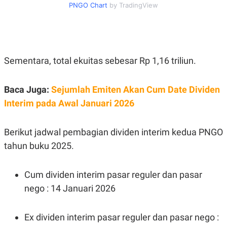
S
A
PNGO Chart
by TradingView
A
G
T
E
D
S
A
T
A
Sementara, total ekuitas sebesar Rp 1,16 triliun.
K
L
O
I
N
P
Baca Juga:
Sejumlah Emiten Akan Cum Date Dividen
T
S
A
U
Interim pada Awal Januari 2026
N
S
T
V
Berikut jadwal pembagian dividen interim kedua PNGO
tahun buku 2025.
JARINGAN
K
P
Cum dividen interim pasar reguler dan pasar
O
R
nego : 14 Januari 2026
N
E
T
S
A
S
N
R
Ex dividen interim pasar reguler dan pasar nego :
A
E