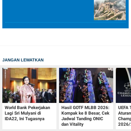
JANGAN LEWATKAN
World Bank Pekerjakan
Hasil GOTF MLBB 2026:
UEFA 
Lagi Sri Mulyani di
Kompak ke 8 Besar, Cek
Aturan
IDA22, Ini Tugasnya
Jadwal Tanding ONIC
Champ
dan Vitality
2026/2