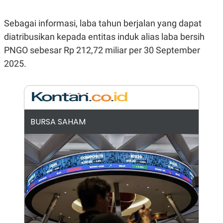
E
R
Sebagai informasi, laba tahun berjalan yang dapat
F
B
O
U
diatribusikan kepada entitas induk alias laba bersih
K
S
U
I
PNGO sebesar Rp 212,72 miliar per 30 September
S
N
2025.
E
S
S
I
N
S
I
G
BURSA SAHAM
H
T
S
B
T
E
O
L
C
A
K
N
S
J
E
A
T
O
U
N
P