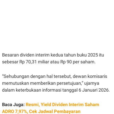
E
E
H
S
A
T
T
Y
A
L
N
E
E
A
N
N
G
A
L
L
I
I
S
S
H
I
Besaran dividen interim kedua tahun buku 2025 itu
S
sebesar Rp 70,31 miliar atau Rp 90 per saham.
E
K
X
O
E
L
C
O
“Sehubungan dengan hal tersebut, dewan komisaris
U
M
memutuskan memberikan persetujuan,” ujarnya
T
I
dalam keterbukaan informasi tanggal 6 Januari 2026.
V
E
C
O
Baca Juga:
Resmi, Yield Dividen Interim Saham
R
ADRO 7,97%, Cek Jadwal Pembayaran
N