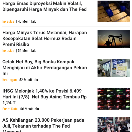
R
T
Harga Emas Diproyeksi Makin Volatil,
I
Dipengaruhi Harga Minyak dan The Fed
S
I
N
Investasi
| 45 Menit lalu
G
Harga Minyak Terus Melandai, Harapan
K
Kesepakatan Selat Hormuz Redam
G
M
Premi Risiko
E
Investasi
| 51 Menit lalu
D
I
Cetak Net Buy, Big Banks Kompak
A
.
Menghijau di Akhir Perdagangan Pekan
I
Ini
D
Keuangan
| 52 Menit lalu
IHSG Melonjak 1,40% ke Posisi 6.409
Hari Ini (7/8), Net Buy Asing Tembus Rp
SITEMAP
PROFILE
TERM
1,24 T
OF
USE
Pusat Data
| 56 Menit lalu
PEDOMAN
PEMBERITAAN
AS Kehilangan 23.000 Pekerjaan pada
SIBER
Juli, Tekanan terhadap The Fed
PRIVACY
Menguat