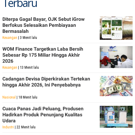
Terbaru
C
L
A
E
D
A
E
S
Diterpa Gagal Bayar, OJK Sebut iGrow
M
E
Berfokus Selesaikan Pembiayaan
Y
.
I
Bermasalah
D
Keuangan
| 3 Menit lalu
L
K
A
I
WOM Finance Targetkan Laba Bersih
N
N
Sebesar Rp 175 Miliar Hingga Akhir
G
E
2026
G
R
A
J
Keuangan
| 13 Menit lalu
N
A
A
E
Cadangan Devisa Diperkirakan Tertekan
N
M
hingga Akhir 2026, Ini Penyebabnya
C
I
E
T
T
E
Nasional
| 18 Menit lalu
A
N
K
Cuaca Panas Jadi Peluang, Produsen
E
A
Hadirkan Produk Penunjang Kualitas
P
D
Udara
A
V
Industri
| 22 Menit lalu
P
E
E
R