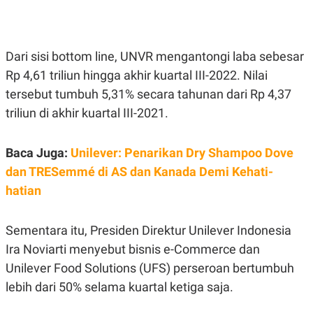
E
E
H
S
A
T
T
Y
A
L
Dari sisi bottom line, UNVR mengantongi laba sebesar
N
E
Rp 4,61 triliun hingga akhir kuartal III-2022. Nilai
E
A
N
N
tersebut tumbuh 5,31% secara tahunan dari Rp 4,37
G
A
L
L
triliun di akhir kuartal III-2021.
I
I
S
S
H
I
Baca Juga:
Unilever: Penarikan Dry Shampoo Dove
S
dan TRESemmé di AS dan Kanada Demi Kehati-
E
K
X
O
hatian
E
L
C
O
U
M
T
Sementara itu, Presiden Direktur Unilever Indonesia
I
Ira Noviarti menyebut bisnis e-Commerce dan
V
E
Unilever Food Solutions (UFS) perseroan bertumbuh
C
O
lebih dari 50% selama kuartal ketiga saja.
R
N