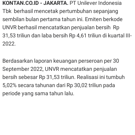
KONTAN.CO.ID -
JAKARTA.
PT Unilever Indonesia
A
A
S
L
Tbk berhasil mencetak pertumbuhan sepanjang
I
sembilan bulan pertama tahun ini. Emiten berkode
K
I
UNVR berhasil mencatatkan penjualan bersih Rp
E
N
U
D
31,53 triliun dan laba bersih Rp 4,61 triliun di kuartal III-
A
U
N
S
2022.
G
T
A
R
N
I
Berdasarkan laporan keuangan perseroan per 30
P
I
September 2022, UNVR mencatatkan penjualan
E
N
L
T
bersih sebesar Rp 31,53 triliun. Realisasi ini tumbuh
U
E
A
R
5,02% secara tahunan dari Rp 30,02 triliun pada
N
N
G
A
periode yang sama tahun lalu.
U
S
S
I
A
O
H
N
A
A
L
P
R
E
E