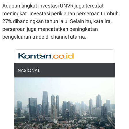
E
Adapun tingkat investasi UNVR juga tercatat
R
meningkat. Investasi periklanan perseroan tumbuh
F
B
O
U
27% dibandingkan tahun lalu. Selain itu, kata Ira,
K
S
U
I
perseroan juga mencatatkan peningkatan
S
N
pengeluaran trade di channel utama.
E
S
S
I
N
S
I
G
NASIONAL
H
T
S
B
T
E
O
L
C
A
K
N
S
J
E
A
T
O
U
N
P