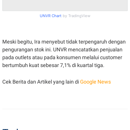
S
A
A
G
T
E
D
S
UNVR Chart
by TradingView
A
T
A
K
L
Meski begitu, Ira menyebut tidak terpengaruh dengan
O
I
N
P
pengurangan stok ini. UNVR mencatatkan penjualan
T
S
A
U
pada outlets atau pada konsumen melalui customer
N
S
bertumbuh kuat sebesar 7,1% di kuartal tiga.
T
V
Cek Berita dan Artikel yang lain di
Google News
JARINGAN
K
P
O
R
N
E
T
S
A
S
N
R
A
E