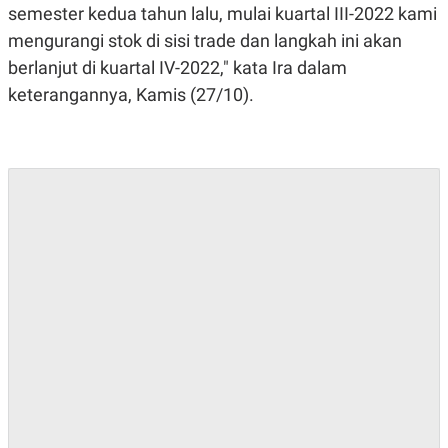
A
I
semester kedua tahun lalu, mulai kuartal III-2022 kami
S
V
mengurangi stok di sisi trade dan langkah ini akan
K
E
E
berlanjut di kuartal IV-2022," kata Ira dalam
M
E
keterangannya, Kamis (27/10).
N
T
E
R
I
A
N
L
E
S
T
A
R
I
KANAL
P
I
U
M