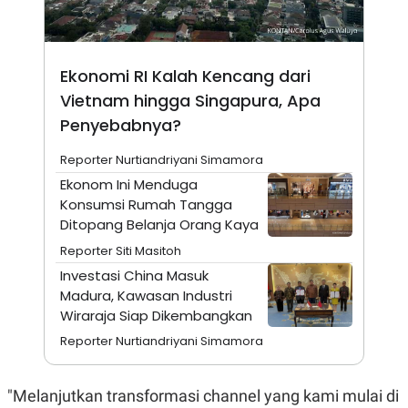
N
S
E
E
W
R
S
E
Ekonomi RI Kalah Kencang dari
S
M
E
O
Vietnam hingga Singapura, Apa
T
N
U
I
Penyebabnya?
P
A
A
K
Reporter Nurtiandriyani Simamora
D
I
Ekonom Ini Menduga
V
L
A
Konsumsi Rumah Tangga
S
Ditopang Belanja Orang Kaya
K
O
Reporter Siti Masitoh
R
Investasi China Masuk
P
O
Madura, Kawasan Industri
R
Wiraraja Siap Dikembangkan
A
S
Reporter Nurtiandriyani Simamora
I
K
N
I
A
"Melanjutkan transformasi channel yang kami mulai di
L
T