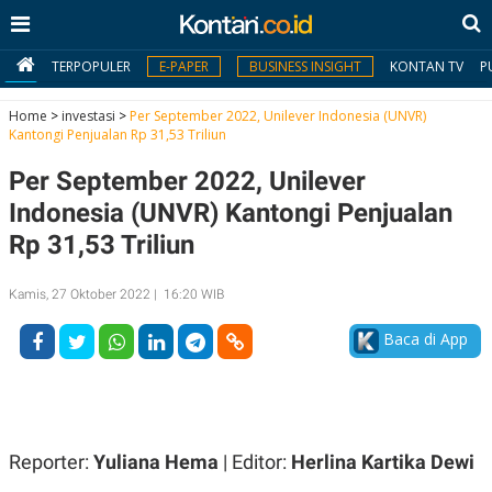
TERPOPULER
E-PAPER
BUSINESS INSIGHT
KONTAN TV
P
Home
>
investasi
>
Per September 2022, Unilever Indonesia (UNVR)
Kantongi Penjualan Rp 31,53 Triliun
MY
Per September 2022, Unilever
KONTAN
Indonesia (UNVR) Kantongi Penjualan
Daftar
Rp 31,53 Triliun
Masuk
Kamis, 27 Oktober 2022 | 16:20 WIB
Baca di App
BERITA
I
N
N
A
V
S
E
I
Reporter:
Yuliana Hema
| Editor:
Herlina Kartika Dewi
S
O
T
N