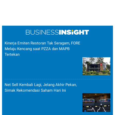
Kinerja Emiten Restoran Tak Seragam, FORE
Melaju Kencang saat PZZA dan MAPB
Tertekan
Net Sell Kembali Lagi, Jelang Akhir Pekan,
Simak Rekomendasi Saham Hari Ini