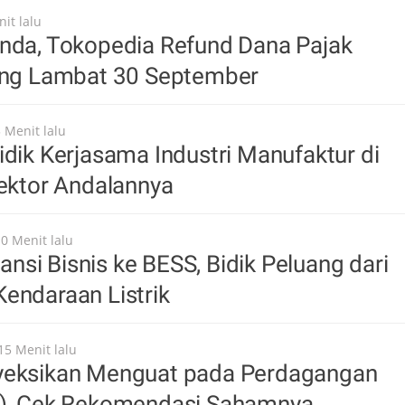
it lalu
unda, Tokopedia Refund Dana Pajak
ling Lambat 30 September
 Menit lalu
idik Kerjasama Industri Manufaktur di
Sektor Andalannya
10 Menit lalu
si Bisnis ke BESS, Bidik Peluang dari
endaraan Listrik
15 Menit lalu
yeksikan Menguat pada Perdagangan
8), Cek Rekomendasi Sahamnya