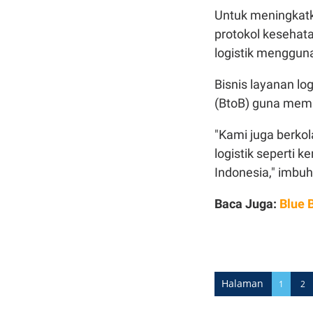
Untuk meningkatk
protokol kesehat
logistik menggun
Bisnis layanan log
(BtoB) guna mema
"Kami juga berko
logistik seperti 
Indonesia," imbu
Baca Juga:
Blue 
Halaman
1
2