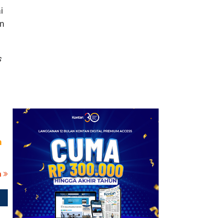
i
an
s
m
a