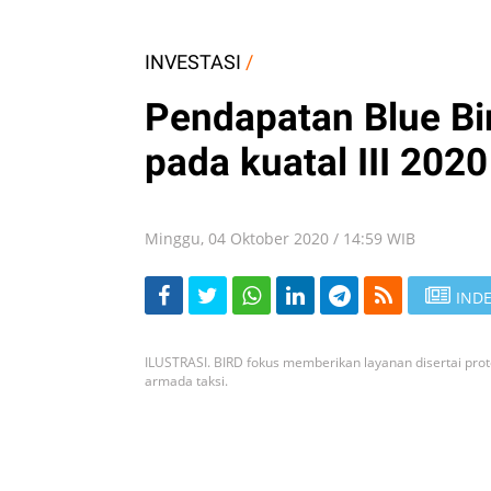
INVESTASI
/
Pendapatan Blue Bi
pada kuatal III 2020
Minggu, 04 Oktober 2020 / 14:59 WIB
INDE
ILUSTRASI. BIRD fokus memberikan layanan disertai pr
armada taksi.