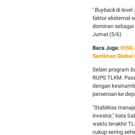
"
Buyback
di level
faktor eksternal 
dominan sebagai 
Jumat (5/6).
Baca Juga:
IHSG 
Sentimen Global
Selain program
b
RUPS TLKM. Pasar
dengan kesinambu
perseroan ke dep
"Stabilitas manaj
investor," kata S
waktu terakhir 
cukup sering se