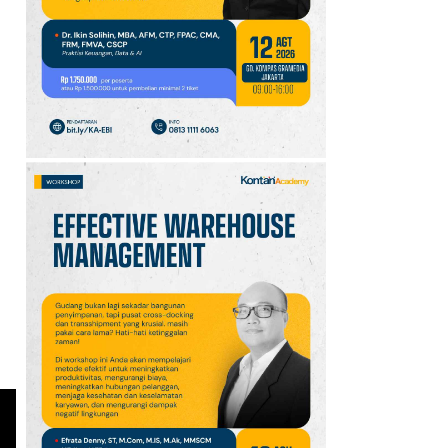
10
Jadwal Persija vs Arema
FC Perebutan Juara 3
Piala Presiden 2026,
Kick-off Sore Ini