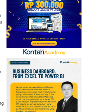
Baru, Ini Daftar 54
Saham HSC BEI per 6
n
Agustus 2026
ur
7
UEFA hingga Luis Figo,
Ini Daftar Pihak yang
Menentang Gianni
Infantino
8
Krisis Migrasi Ancam
Status Maroko sebagai
Tuan Rumah Piala Dunia
n
2030
9
Promo Super Hemat
Indomaret 6–19 Agustus
a
2026, Diskon Kebutuhan
ng
Rumah hingga 40%