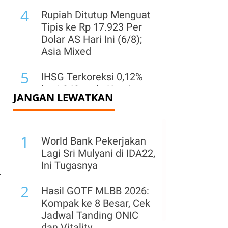
4
Rupiah Ditutup Menguat
Tipis ke Rp 17.923 Per
Dolar AS Hari Ini (6/8);
Asia Mixed
5
IHSG Terkoreksi 0,12%
ke 6.343 pada Kamis
JANGAN LEWATKAN
(6/8), MBMA, MDKA,
EXCL Top Losers LQ45
6
1
Saham TOWR Keluar
World Bank Pekerjakan
dari Indeks LQ45, Analis:
Lagi Sri Mulyani di IDA22,
Dampaknya Hanya
Ini Tugasnya
.
Bersifat Teknikal
2
Hasil GOTF MLBB 2026:
7
IHSG Flat di Level 6.351
Kompak ke 8 Besar, Cek
Sesi I Kamis (6/8), HRTA,
Jadwal Tanding ONIC
PGEO, dan CUAN Jadi
dan Vitality