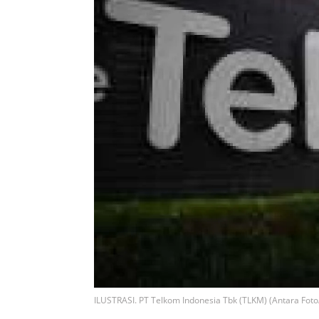
ILUSTRASI. PT Telkom Indonesia Tbk (TLKM) (Antara Fo