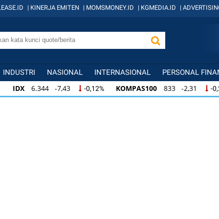
EASE.ID
|
KINERJA EMITEN
|
MOMSMONEY.ID
|
KGMEDIA.ID
|
ADVERTISIN
INDUSTRI
NASIONAL
INTERNASIONAL
PERSONAL FINA
IDX
6.344 -7,43
KOMPAS100
833 -2,31
-0,12%
-0
IDX
6.344 -7,43
KOMPAS100
833 -2,31
-0,12%
-0,
KOMPAS100
833 -2,31
LQ45
631 -3,13
-0,28%
-0,