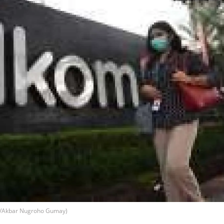
to/Akbar Nugroho Gumay)