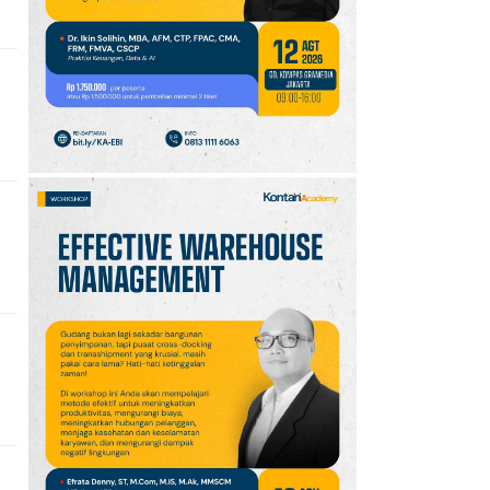
Ikut Upacara HUT Ke-81
RI
10
Sejarah Hari
Keantariksaan Nasional
Setiap 6 Agustus dan
Cara Merayakannya