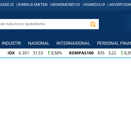
EASE.ID
|
KINERJA EMITEN
|
MOMSMONEY.ID
|
KGMEDIA.ID
|
ADVERTISIN
INDUSTRI
NASIONAL
INTERNASIONAL
PERSONAL FINA
IDX
6.351 31,53
KOMPAS100
835 3,22
0,50%
0,3
IDX
6.351 31,53
KOMPAS100
835 3,22
0,50%
0,3
KOMPAS100
835 3,22
LQ45
634 -1,22
0,39%
-0,1