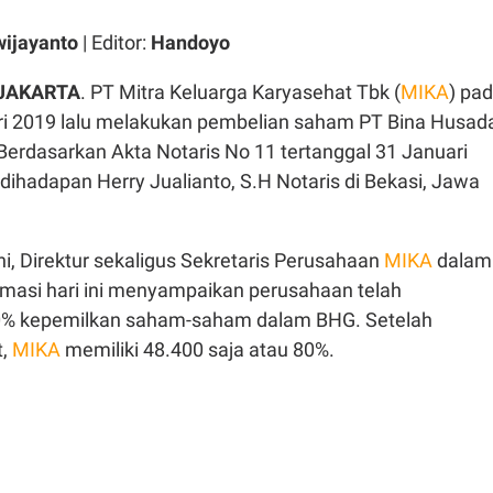
ijayanto
| Editor:
Handoyo
 JAKARTA
. PT Mitra Keluarga Karyasehat Tbk (
MIKA
) pa
ri 2019 lalu melakukan pembelian saham PT Bina Husad
Berdasarkan Akta Notaris No 11 tertanggal 31 Januari
dihadapan Herry Jualianto, S.H Notaris di Bekasi, Jawa
i, Direktur sekaligus Sekretaris Perusahaan
MIKA
dalam
rmasi hari ini menyampaikan perusahaan telah
0% kepemilkan saham-saham dalam BHG. Setelah
t,
MIKA
memiliki 48.400 saja atau 80%.