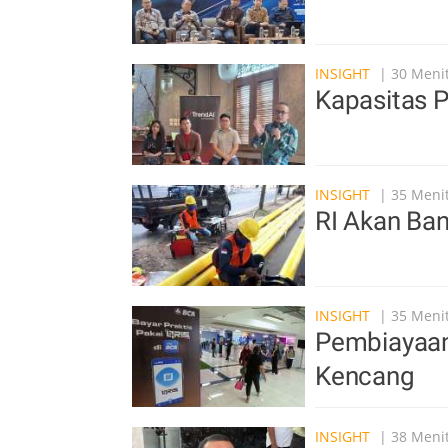
INSIGHT
| 30 Menit
Kapasitas 
INSIGHT
| 35 Menit
RI Akan Ba
INSIGHT
| 35 Menit
Pembiayaan
Kencang
INSIGHT
| 38 Menit