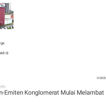
rga
kit di
Inde
lalu
n-Emiten Konglomerat Mulai Melambat