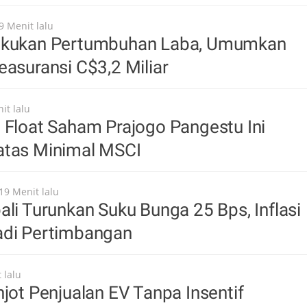
9 Menit lalu
ukukan Pertumbuhan Laba, Umumkan
easuransi C$3,2 Miliar
it lalu
 Float Saham Prajogo Pangestu Ini
atas Minimal MSCI
19 Menit lalu
ali Turunkan Suku Bunga 25 Bps, Inflasi
adi Pertimbangan
 lalu
njot Penjualan EV Tanpa Insentif