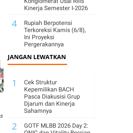
Konglomerat Usai Rilis
Kinerja Semester I-2026
4
Rupiah Berpotensi
Terkoreksi Kamis (6/8),
Ini Proyeksi
Pergerakannya
JANGAN LEWATKAN
5
IHSG Menguat Dua Hari
Berturut-turut, Cek
Saham Net Buy Terbesar
1
Asing, Rabu (5/8)
Cek Struktur
Kepemilikan BACH
6
Asing Net Sell Saat IHSG
Pasca Diakusisi Grup
Menguat ke 6.351, Cek
Djarum dan Kinerja
Saham yang Banyak
Sahamnya
Dijual, Rabu (5/8)
di
2
GOTF MLBB 2026 Day 2:
7
Distribusi Voucher (DIVA)
ONIC dan Vitality Bersiap