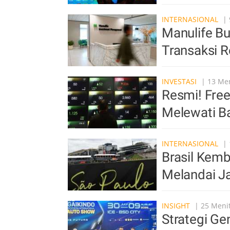
INTERNASIONAL
| 
Manulife B
Transaksi R
INVESTASI
| 13 Men
Resmi! Free
Melewati B
INTERNASIONAL
| 
Brasil Kemb
Melandai J
INSIGHT
| 25 Menit
Strategi Ge