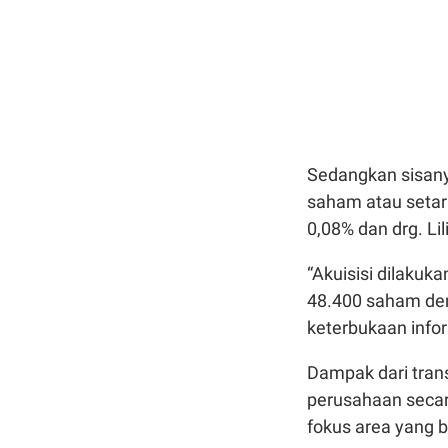
Sedangkan sisany
saham atau setar
0,08% dan drg. L
“Akuisisi dilaku
48.400 saham deng
keterbukaan infor
Dampak dari tran
perusahaan secar
fokus area yang b