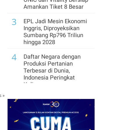
Mulai Alihkan Saham
Amankan Tiket 8 Besar
Buyback, Harga Saham
3
Melejit
EPL Jadi Mesin Ekonomi
Inggris, Diproyeksikan
8
Wall Street Cetak Rekor
Sumbang Rp796 Triliun
Baru, S&P 500 dan Dow
hingga 2028
Jones Kembali Menguat
4
Daftar Negara dengan
Produksi Pertanian
Terbesar di Dunia,
Indonesia Peringkat
Kelima
ks
»
5
Kabar Baru Transfer Yan
Diomande ke Real
Madrid: RB Leipzig Minta
Rp 2,7 Triliun