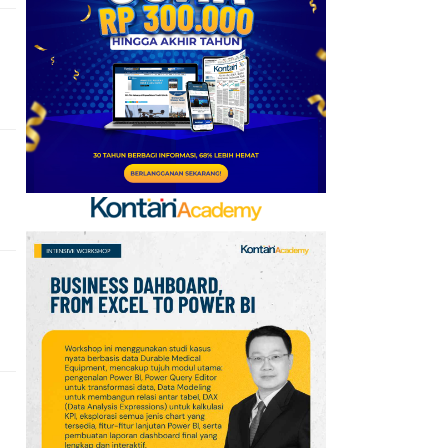
6
Daftar Negara ASEAN
Berdasarkan Pendapatan
versi Bank Dunia, Posisi
Indonesia?
7
Telegram Sempat Hilang
dari App Store, Ini
Penjelasan Apple dan
Durov
8
Kabar Transfer Man
United: 6 Pemain
Berpeluang Hengkang
Sebelum Deadline
9
Link dan Syarat
Dokumen Pendaftaran
Pandang Istana untuk