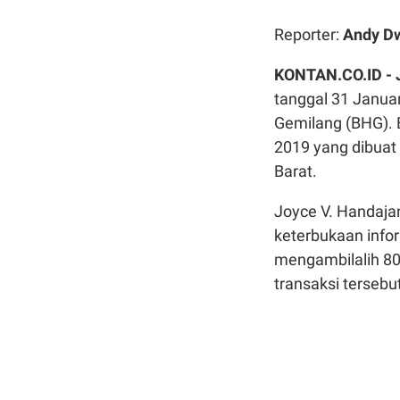
Reporter:
Andy Dw
KONTAN.CO.ID -
tanggal 31 Janua
Gemilang (BHG). 
2019 yang dibuat 
Barat.
Joyce V. Handajan
keterbukaan info
mengambilalih 8
transaksi tersebu