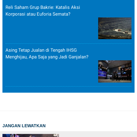
Reli Saham Grup Bakrie: Katalis Aksi
Korporasi atau Euforia Semata?
Asing Tetap Jualan di Tengah IHSG
Menghijau, Apa Saja yang Jadi Ganjalan?
JANGAN LEWATKAN