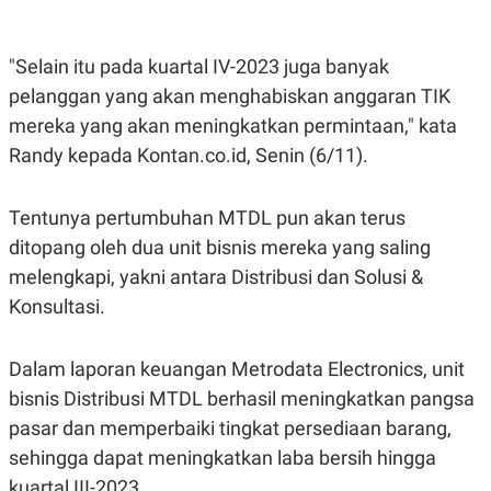
E
R
F
B
"Selain itu pada kuartal IV-2023 juga banyak
O
U
K
S
pelanggan yang akan menghabiskan anggaran TIK
U
I
S
N
mereka yang akan meningkatkan permintaan," kata
E
Randy kepada Kontan.co.id, Senin (6/11).
S
S
I
N
Tentunya pertumbuhan MTDL pun akan terus
S
I
ditopang oleh dua unit bisnis mereka yang saling
G
melengkapi, yakni antara Distribusi dan Solusi &
H
T
Konsultasi.
S
B
T
E
O
L
Dalam laporan keuangan Metrodata Electronics, unit
C
A
K
N
bisnis Distribusi MTDL berhasil meningkatkan pangsa
S
J
pasar dan memperbaiki tingkat persediaan barang,
E
A
T
O
sehingga dapat meningkatkan laba bersih hingga
U
N
P
kuartal III-2023.