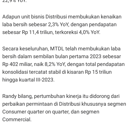
22,9% YoY.
S
A
A
G
T
E
D
S
Adapun unit bisnis Distribusi membukukan kenaikan
A
laba bersih sebesar 2,3% YoY, dengan pendapatan
T
A
sebesar Rp 11,4 triliun, terkoreksi 4,0% YoY.
K
L
O
I
N
P
Secara keseluruhan, MTDL telah membukukan laba
T
S
A
U
bersih dalam sembilan bulan pertama 2023 sebesar
N
S
Rp 402 miliar, naik 8,2% YoY, dengan total pendapatan
T
V
konsolidasi tercatat stabil di kisaran Rp 15 triliun
hingga kuartal III-2023.
JARINGAN
Randy bilang, pertumbuhan kinerja itu didorong dari
K
P
O
R
perbaikan permintaan di Distribusi khususnya segmen
N
E
Consumer quarter on quarter, dan segmen
T
S
A
S
Commercial.
N
R
A
E