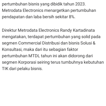
R
G
pertumbuhan bisnis yang dibidik tahun 2023.
S
I
Metrodata Electronics menargetkan pertumbuhan
O
O
N
N
pendapatan dan laba bersih sekitar 8%.
A
A
L
L
F
I
Direktur Metrodata Electronics Randy Kartadinata
N
mengatakan, terdapat pertumbuhan yang solid pada
A
N
segmen Commercial Distribusi dan bisnis Solusi &
C
E
Konsultasi, maka dari itu sebagian faktor
Y
C
pertumbuhan MTDL tahun ini akan didorong dari
A
A
segmen Korporasi seiring terus tumbuhnya kebutuhan
N
R
G
I
TIK dari pelaku bisnis.
T
T
E
A
R
H
.
U
.
.
K
L
E
I
S
F