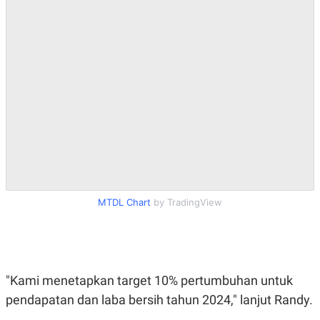
R
T
I
S
I
N
G
K
G
M
E
D
I
A
.
I
D
MTDL Chart
by TradingView
SITEMAP
PROFILE
TERM
OF
USE
PEDOMAN
"Kami menetapkan target 10% pertumbuhan untuk
PEMBERITAAN
pendapatan dan laba bersih tahun 2024," lanjut Randy.
SIBER
PRIVACY