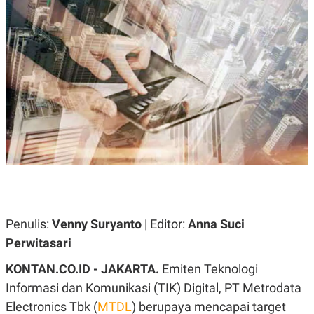
A
A
S
L
I
K
I
E
N
U
D
A
U
N
S
G
T
A
R
N
I
P
I
E
N
L
T
U
E
A
R
N
N
G
A
Penulis:
Venny Suryanto
| Editor:
Anna Suci
U
S
S
I
Perwitasari
A
O
H
N
KONTAN.CO.ID - JAKARTA.
Emiten Teknologi
A
A
L
Informasi dan Komunikasi (TIK) Digital, PT Metrodata
P
R
Electronics Tbk (
MTDL
) berupaya mencapai target
E
E