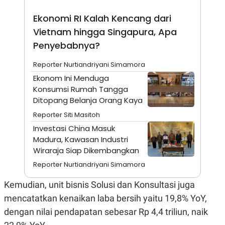
A
I
S
V
Ekonomi RI Kalah Kencang dari
K
E
E
Vietnam hingga Singapura, Apa
M
E
Penyebabnya?
N
T
Reporter Nurtiandriyani Simamora
E
R
Ekonom Ini Menduga
I
Konsumsi Rumah Tangga
A
Ditopang Belanja Orang Kaya
N
L
Reporter Siti Masitoh
E
Investasi China Masuk
S
T
Madura, Kawasan Industri
A
Wiraraja Siap Dikembangkan
R
I
Reporter Nurtiandriyani Simamora
Kemudian, unit bisnis Solusi dan Konsultasi juga
KANAL
mencatatkan kenaikan laba bersih yaitu 19,8% YoY,
dengan nilai pendapatan sebesar Rp 4,4 triliun, naik
P
I
U
M