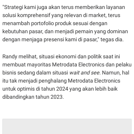
C
L
A
E
"Strategi kami juga akan terus memberikan layanan
D
A
solusi komprehensif yang relevan di market, terus
E
S
M
E
menambah portofolio produk sesuai dengan
Y
.
I
kebutuhan pasar, dan menjadi pemain yang dominan
D
dengan menjaga presensi kami di pasar," tegas dia.
L
K
A
I
N
N
Randy melihat, situasi ekonomi dan politik saat ini
G
E
G
R
membuat mayoritas Metrodata Electronics dan pelaku
A
J
N
A
bisnis sedang dalam situasi
wait and see.
Namun, hal
A
E
itu tak menjadi penghalang Metrodata Electronics
N
M
C
I
untuk optimis di tahun 2024 yang akan lebih baik
E
T
T
E
dibandingkan tahun 2023.
A
N
K
E
A
P
D
A
V
P
E
E
R