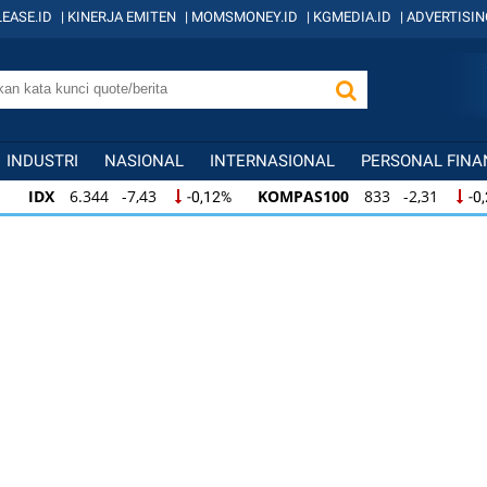
EASE.ID
|
KINERJA EMITEN
|
MOMSMONEY.ID
|
KGMEDIA.ID
|
ADVERTISIN
INDUSTRI
NASIONAL
INTERNASIONAL
PERSONAL FINA
IDX
6.344 -7,43
KOMPAS100
833 -2,31
-0,12%
-0
IDX
6.344 -7,43
KOMPAS100
833 -2,31
-0,12%
-0,
KOMPAS100
833 -2,31
LQ45
631 -3,13
-0,28%
-0,