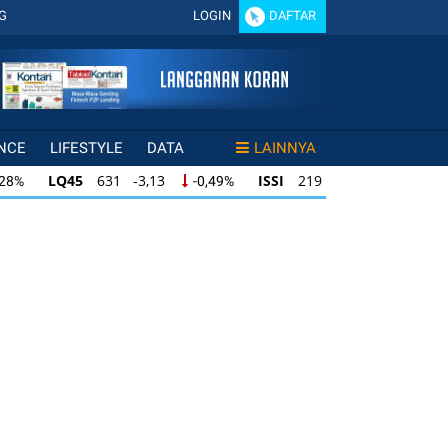
G
LOGIN
DAFTAR
NCE
LIFESTYLE
DATA
LAINNYA
LQ45
631 -3,13
ISSI
219 -0,63
,28%
-0,49%
-0,29%
LQ45
631 -3,13
ISSI
219 -0,63
28%
-0,49%
-0,29%
ISSI
219 -0,63
IDX30
354 -1,64
49%
-0,29%
-0,46%