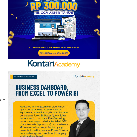
Baru, Ini Daftar 54
Saham HSC BEI per 6
Agustus 2026
7
UEFA hingga Luis Figo,
Ini Daftar Pihak yang
Menentang Gianni
Infantino
8
Krisis Migrasi Ancam
Status Maroko sebagai
Tuan Rumah Piala Dunia
2030
ks
»
9
Promo Super Hemat
Indomaret 6–19 Agustus
2026, Diskon Kebutuhan
Rumah hingga 40%