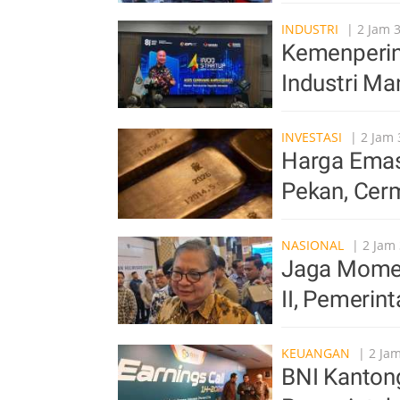
INDUSTRI
| 2 Jam 
Kemenperin 
Industri Ma
INVESTASI
| 2 Jam 
Harga Emas 
Pekan, Cer
NASIONAL
| 2 Jam 
Jaga Mome
II, Pemerin
KEUANGAN
| 2 Jam
BNI Kantong