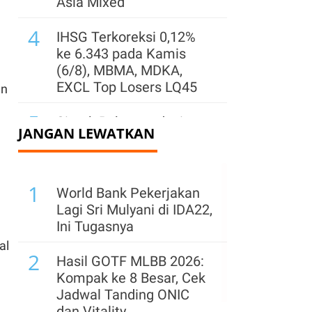
Asia Mixed
4
IHSG Terkoreksi 0,12%
ke 6.343 pada Kamis
(6/8), MBMA, MDKA,
EXCL Top Losers LQ45
an
5
Simak Rekomendasi
JANGAN LEWATKAN
Teknikal Saham ENRG,
AADI, dan AMRT untuk
Jumat (7/8)
1
World Bank Pekerjakan
6
Kinerja Surya Semesta
Lagi Sri Mulyani di IDA22,
Internusa (SSIA) Pulih
Ini Tugasnya
per Semester I 2026,
al
2
Simak Prospeknya
Hasil GOTF MLBB 2026:
Kompak ke 8 Besar, Cek
7
Pemegang Saham
Jadwal Tanding ONIC
Sentul City (BKSL) Jual
dan Vitality