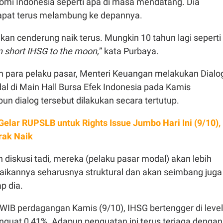
mi Indonesia seperti apa di masa mendatang. Dia
apat terus melambung ke depannya.
akan cenderung naik terus. Mungkin 10 tahun lagi seperti
n short IHSG to the moon,
” kata Purbaya.
 para pelaku pasar, Menteri Keuangan melakukan Dialo
al di Main Hall Bursa Efek Indonesia pada Kamis
un dialog tersebut dilakukan secara tertutup.
Gelar RUPSLB untuk Rights Issue Jumbo Hari Ini (9/10),
rak Naik
n diskusi tadi, mereka (pelaku pasar modal) akan lebih
aikannya seharusnya struktural dan akan seimbang juga
ap dia.
 WIB perdagangan Kamis (9/10), IHSG bertengger di level
nguat 0,41%. Adapun penguatan ini terus terjaga dengan