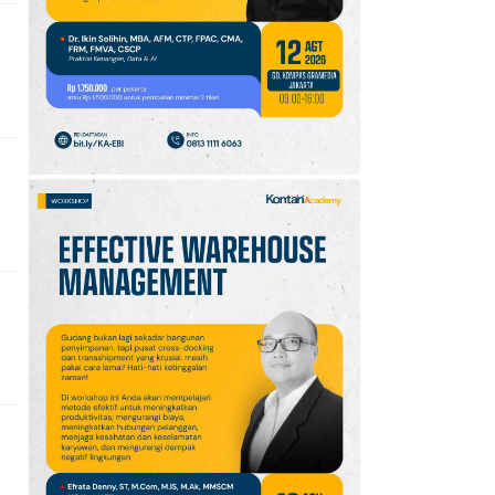
10
Jadwal Persija vs Arema
FC Perebutan Juara 3
Piala Presiden 2026,
Kick-off Sore Ini