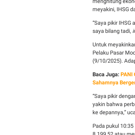
menghitung ekono
meyakini, IHSG d
“Saya pikir IHSG 
saya bilang tadi,
i
Untuk meyakinkan
Pelaku Pasar Mod
(9/10/2025). Adap
Baca Juga:
PANI 
Sahamnya Berge
“Saya pikir denga
yakin bahwa perb
ke depannya,” uc
Pada pukul 10:35
8.199,52 atau me