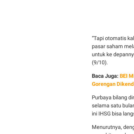
“Tapi otomatis k
pasar saham mel
untuk ke depannya
(9/10).
Baca Juga:
BEI M
Gorengan Dikend
Purbaya bilang di
selama satu bulan
ini IHSG bisa lan
Menurutnya, deng