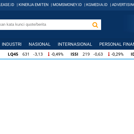
EASE.ID
|
KINERJA EMITEN
|
MOMSMONEY.ID
|
KGMEDIA.ID
|
ADVERTISIN
INDUSTRI
NASIONAL
INTERNASIONAL
PERSONAL FINA
LQ45
631 -3,13
ISSI
219 -0,63
I
-0,49%
-0,29%
LQ45
631 -3,13
ISSI
219 -0,63
ID
-0,49%
-0,29%
ISSI
219 -0,63
IDX30
354 -1,64
I
-0,29%
-0,46%