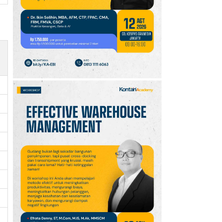
10
Jadwal Persija vs Arema
FC Perebutan Juara 3
Piala Presiden 2026,
Kick-off Sore Ini