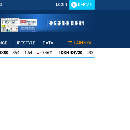
G
LOGIN
DAFTAR
NCE
LIFESTYLE
DATA
LAINNYA
DX30
354 -1,64
IDXHIDIV20
433 -1,50
-0,46%
-0,35%
X30
354 -1,64
IDXHIDIV20
433 -1,50
-0,46%
-0,35%
DXHIDIV20
433 -1,50
IDX80
95 -0,31
-0,35%
-0,33%