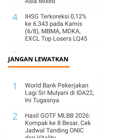
Asia Mixed
4
IHSG Terkoreksi 0,12%
ke 6.343 pada Kamis
(6/8), MBMA, MDKA,
EXCL Top Losers LQ45
5
Pemegang Saham
JANGAN LEWATKAN
Sentul City (BKSL) Jual
1,32 Miliar Saham Saat
Harga Reli, Ada Apa?
1
World Bank Pekerjakan
6
Simak Rekomendasi
Lagi Sri Mulyani di IDA22,
Teknikal Saham ENRG,
Ini Tugasnya
AADI, dan AMRT untuk
2
Jumat (7/8)
Hasil GOTF MLBB 2026:
Kompak ke 8 Besar, Cek
7
Kinerja Surya Semesta
Jadwal Tanding ONIC
Internusa (SSIA) Pulih
k
dan Vitality