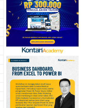
Baru, Ini Daftar 54
Saham HSC BEI per 6
Agustus 2026
7
UEFA hingga Luis Figo,
Ini Daftar Pihak yang
Menentang Gianni
Infantino
8
Krisis Migrasi Ancam
Status Maroko sebagai
Tuan Rumah Piala Dunia
2030
9
Promo Super Hemat
Indomaret 6–19 Agustus
2026, Diskon Kebutuhan
Rumah hingga 40%