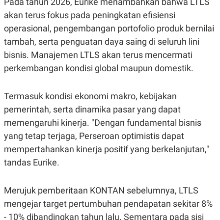
Pada tahun 2026, Eurike menambahkan bahwa LTLS
R
T
I
akan terus fokus pada peningkatan efisiensi
S
operasional, pengembangan portofolio produk bernilai
I
N
tambah, serta penguatan daya saing di seluruh lini
G
bisnis. Manajemen LTLS akan terus mencermati
K
G
perkembangan kondisi global maupun domestik.
M
E
D
Termasuk kondisi ekonomi makro, kebijakan
I
A
pemerintah, serta dinamika pasar yang dapat
.
I
memengaruhi kinerja. "Dengan fundamental bisnis
D
yang tetap terjaga, Perseroan optimistis dapat
mempertahankan kinerja positif yang berkelanjutan,"
tandas Eurike.
SITEMAP
PROFILE
TERM
OF
USE
Merujuk pemberitaan KONTAN sebelumnya, LTLS
PEDOMAN
PEMBERITAAN
mengejar target pertumbuhan pendapatan sekitar 8%
SIBER
- 10% dibandingkan tahun lalu. Sementara pada sisi
PRIVACY