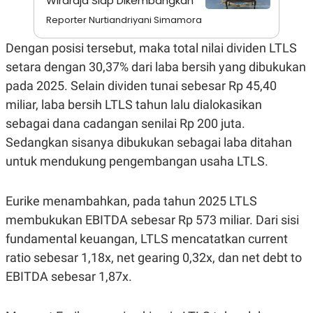
Wiraraja Siap Dikembangkan
S
A
A
G
Reporter Nurtiandriyani Simamora
T
E
D
S
Dengan posisi tersebut, maka total nilai dividen LTLS
A
T
setara dengan 30,37% dari laba bersih yang dibukukan
A
pada 2025. Selain dividen tunai sebesar Rp 45,40
K
L
O
I
miliar, laba bersih LTLS tahun lalu dialokasikan
N
P
sebagai dana cadangan senilai Rp 200 juta.
T
S
A
U
Sedangkan sisanya dibukukan sebagai laba ditahan
N
S
T
untuk mendukung pengembangan usaha LTLS.
V
Eurike menambahkan, pada tahun 2025 LTLS
JARINGAN
membukukan EBITDA sebesar Rp 573 miliar. Dari sisi
fundamental keuangan, LTLS mencatatkan current
K
P
O
R
ratio sebesar 1,18x, net gearing 0,32x, dan net debt to
N
E
T
S
EBITDA sebesar 1,87x.
A
S
N
R
A
E