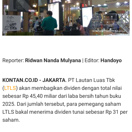
A
A
S
L
I
K
I
E
N
U
D
A
U
N
S
G
T
A
R
N
I
Reporter:
Ridwan Nanda Mulyana
| Editor:
Handoyo
P
I
E
N
L
T
U
E
KONTAN.CO.ID - JAKARTA
. PT Lautan Luas Tbk
A
R
N
N
(
LTLS
) akan membagikan dividen dengan total nilai
G
A
U
S
sebesar Rp 45,40 miliar dari laba bersih tahun buku
S
I
2025. Dari jumlah tersebut, para pemegang saham
A
O
H
N
LTLS bakal menerima dividen tunai sebesar Rp 31 per
A
A
L
saham.
P
R
E
E