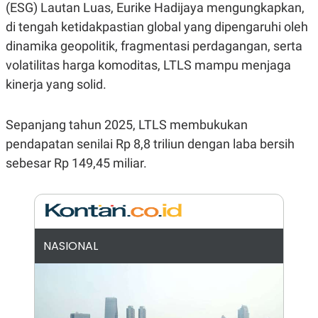
(ESG) Lautan Luas, Eurike Hadijaya mengungkapkan,
N
S
E
E
di tengah ketidakpastian global yang dipengaruhi oleh
W
R
dinamika geopolitik, fragmentasi perdagangan, serta
S
E
S
M
volatilitas harga komoditas, LTLS mampu menjaga
E
O
T
N
kinerja yang solid.
U
I
P
A
A
K
Sepanjang tahun 2025, LTLS membukukan
D
I
pendapatan senilai Rp 8,8 triliun dengan laba bersih
V
L
A
sebesar Rp 149,45 miliar.
S
K
O
R
P
O
R
NASIONAL
A
S
I
K
N
I
A
L
T