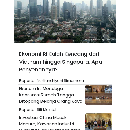
A
I
S
V
K
E
E
M
E
N
T
E
R
I
Ekonomi RI Kalah Kencang dari
A
N
Vietnam hingga Singapura, Apa
L
Penyebabnya?
E
S
T
Reporter Nurtiandriyani Simamora
A
Ekonom Ini Menduga
R
I
Konsumsi Rumah Tangga
Ditopang Belanja Orang Kaya
KANAL
Reporter Siti Masitoh
Investasi China Masuk
P
I
Madura, Kawasan Industri
U
M