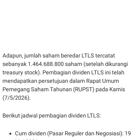
E
E
H
S
A
T
T
Y
A
L
N
E
E
A
N
N
G
A
L
L
I
I
Adapun, jumlah saham beredar LTLS tercatat
S
S
H
I
sebanyak 1.464.688.800 saham (setelah dikurangi
S
treasury stock). Pembagian dividen LTLS ini telah
E
K
mendapatkan persetujuan dalam Rapat Umum
X
O
E
L
Pemegang Saham Tahunan (RUPST) pada Kamis
C
O
U
M
(7/5/2026).
T
I
V
Berikut jadwal pembagian dividen LTLS:
E
C
O
R
Cum dividen (Pasar Reguler dan Negosiasi): 19
N