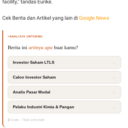
facility," tandas Eurike.
Cek Berita dan Artikel yang lain di
Google News
ANALISIS UNTUKMU
Berita ini
artinya apa
buat kamu?
Investor Saham LTLS
→
Calon Investor Saham
→
Analis Pasar Modal
→
Pelaku Industri Kimia & Pangan
→
🔒 Gratis · Tidak perlu login