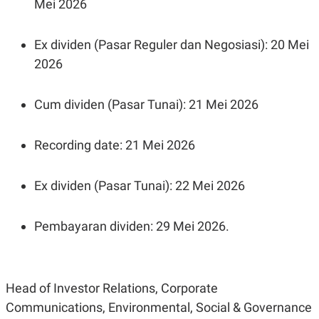
Mei 2026
E
R
F
B
Ex dividen (Pasar Reguler dan Negosiasi): 20 Mei
O
U
K
S
2026
U
I
S
N
E
S
Cum dividen (Pasar Tunai): 21 Mei 2026
S
I
N
Recording date: 21 Mei 2026
S
I
G
H
Ex dividen (Pasar Tunai): 22 Mei 2026
T
S
B
T
E
Pembayaran dividen: 29 Mei 2026.
O
L
C
A
K
N
S
J
E
A
Head of Investor Relations, Corporate
T
O
U
N
Communications, Environmental, Social & Governance
P