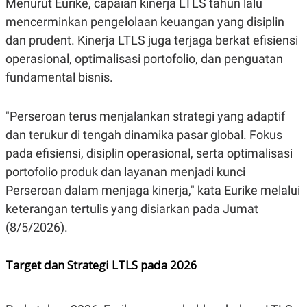
Menurut Eurike, capaian kinerja LTLS tahun lalu
C
L
A
E
mencerminkan pengelolaan keuangan yang disiplin
D
A
E
S
dan prudent. Kinerja LTLS juga terjaga berkat efisiensi
M
E
operasional, optimalisasi portofolio, dan penguatan
Y
.
I
fundamental bisnis.
D
L
K
A
I
"Perseroan terus menjalankan strategi yang adaptif
N
N
G
E
dan terukur di tengah dinamika pasar global. Fokus
G
R
pada efisiensi, disiplin operasional, serta optimalisasi
A
J
N
A
portofolio produk dan layanan menjadi kunci
A
E
N
M
Perseroan dalam menjaga kinerja," kata Eurike melalui
C
I
keterangan tertulis yang disiarkan pada Jumat
E
T
T
E
(8/5/2026).
A
N
K
E
A
Target dan Strategi LTLS pada 2026
P
D
A
V
P
E
E
R