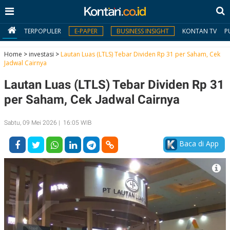
TERPOPULER
E-PAPER
BUSINESS INSIGHT
KONTAN TV
P
Home
>
investasi
>
Lautan Luas (LTLS) Tebar Dividen Rp 31 per Saham, Cek
Jadwal Cairnya
MY
Lautan Luas (LTLS) Tebar Dividen Rp 31
KONTAN
per Saham, Cek Jadwal Cairnya
Daftar
Sabtu, 09 Mei 2026 | 16:05 WIB
Masuk
Baca di App
BERITA
I
N
N
A
V
S
E
I
S
O
T
N