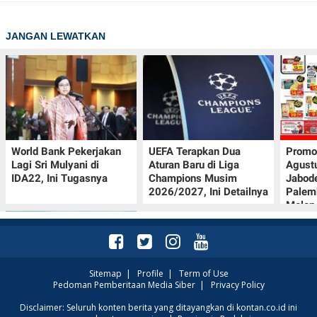
JANGAN LEWATKAN
World Bank Pekerjakan
UEFA Terapkan Dua
Promo
Lagi Sri Mulyani di
Aturan Baru di Liga
Agust
IDA22, Ini Tugasnya
Champions Musim
Jabod
2026/2027, Ini Detailnya
Palem
Melon
Sitemap
|
Profile
|
Term of Use
Pedoman Pemberitaan Media Siber
|
Privacy Policy
Intip Prakiraan Cuaca
Disclaimer: Seluruh konten berita yang ditayangkan di kontan.co.id ini