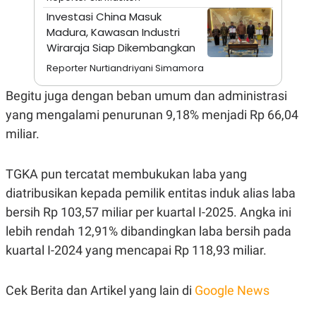
A
I
Investasi China Masuk
S
V
K
E
Madura, Kawasan Industri
E
Wiraraja Siap Dikembangkan
M
E
Reporter Nurtiandriyani Simamora
N
T
Begitu juga dengan beban umum dan administrasi
E
R
yang mengalami penurunan 9,18% menjadi Rp 66,04
I
A
miliar.
N
L
E
TGKA pun tercatat membukukan laba yang
S
diatribusikan kepada pemilik entitas induk alias laba
T
A
bersih Rp 103,57 miliar per kuartal I-2025. Angka ini
R
I
lebih rendah 12,91% dibandingkan laba bersih pada
kuartal I-2024 yang mencapai Rp 118,93 miliar.
KANAL
Cek Berita dan Artikel yang lain di
Google News
P
I
U
M