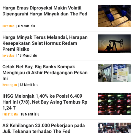
R
T
I
Harga Emas Diproyeksi Makin Volatil,
S
Dipengaruhi Harga Minyak dan The Fed
I
N
G
Investasi
| 6 Menit lalu
K
Harga Minyak Terus Melandai, Harapan
G
Kesepakatan Selat Hormuz Redam
M
E
Premi Risiko
D
Investasi
| 13 Menit lalu
I
A
Cetak Net Buy, Big Banks Kompak
.
I
Menghijau di Akhir Perdagangan Pekan
D
Ini
Keuangan
| 13 Menit lalu
IHSG Melonjak 1,40% ke Posisi 6.409
SITEMAP
PROFILE
TERM
Hari Ini (7/8), Net Buy Asing Tembus Rp
OF
1,24 T
USE
Pusat Data
| 18 Menit lalu
PEDOMAN
PEMBERITAAN
SIBER
AS Kehilangan 23.000 Pekerjaan pada
Juli, Tekanan terhadap The Fed
PRIVACY