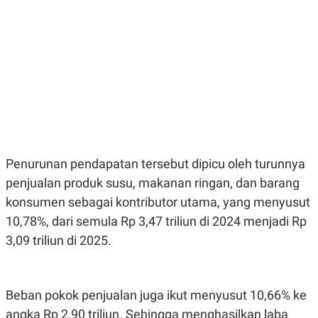
E
E
H
S
A
T
T
Y
A
L
N
E
E
A
N
N
G
A
L
L
I
I
S
S
H
I
S
Penurunan pendapatan tersebut dipicu oleh turunnya
E
K
penjualan produk susu, makanan ringan, dan barang
X
O
E
L
konsumen sebagai kontributor utama, yang menyusut
C
O
U
M
10,78%, dari semula Rp 3,47 triliun di 2024 menjadi Rp
T
3,09 triliun di 2025.
I
V
E
C
O
Beban pokok penjualan juga ikut menyusut 10,66% ke
R
N
angka Rp 2,90 triliun. Sehingga menghasilkan laba