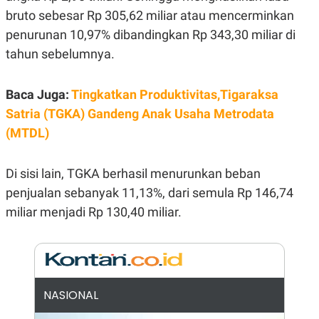
E
bruto sebesar Rp 305,62 miliar atau mencerminkan
R
penurunan 10,97% dibandingkan Rp 343,30 miliar di
F
B
O
U
tahun sebelumnya.
K
S
U
I
S
N
E
Baca Juga:
Tingkatkan Produktivitas,Tigaraksa
S
Satria (TGKA) Gandeng Anak Usaha Metrodata
S
I
(MTDL)
N
S
I
G
Di sisi lain, TGKA berhasil menurunkan beban
H
penjualan sebanyak 11,13%, dari semula Rp 146,74
T
miliar menjadi Rp 130,40 miliar.
S
B
T
E
O
L
C
A
K
N
S
J
E
A
T
O
NASIONAL
U
N
P