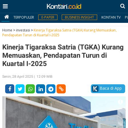
TERPOPULER
E-PAPER
BUSINESS INSIGHT
KONTAN TV
P
Home
>
investasi
>
Kinerja Tigaraksa Satria (TGKA) Kurang Memuaskan,
Pendapatan Turun di Kuartal I-2025
MY
Kinerja Tigaraksa Satria (TGKA) Kurang
KONTAN
Memuaskan, Pendapatan Turun di
Daftar
Kuartal I-2025
Masuk
Senin, 28 April 2025 | 12:09 WIB
Baca di App
BERITA
I
N
N
A
V
S
E
I
S
O
T
N