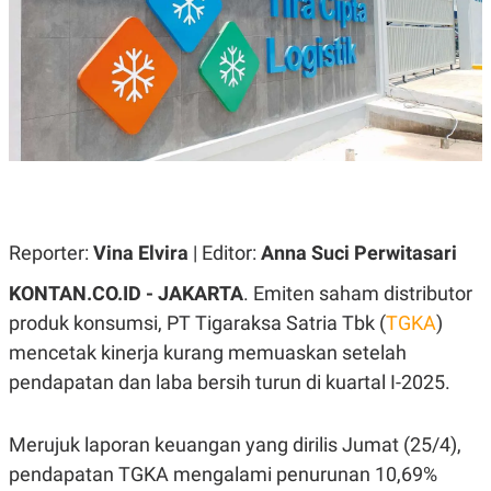
A
A
S
L
I
K
I
E
N
U
D
A
U
N
S
G
T
A
R
N
I
P
I
E
N
Reporter:
Vina Elvira
| Editor:
Anna Suci Perwitasari
L
T
U
E
KONTAN.CO.ID - JAKARTA
. Emiten saham distributor
A
R
N
N
produk konsumsi, PT Tigaraksa Satria Tbk (
TGKA
)
G
A
mencetak kinerja kurang memuaskan setelah
U
S
S
I
pendapatan dan laba bersih turun di kuartal I-2025.
A
O
H
N
A
A
L
Merujuk laporan keuangan yang dirilis Jumat (25/4),
P
R
pendapatan TGKA mengalami penurunan 10,69%
E
E