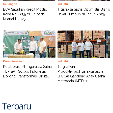
C
L
Keuangan
Industri
A
E
D
A
BCA Salurkan Kredit Modal
Tigaraksa Satria Optimistis Bisnis
E
S
Kerja Rp 421,5 triliun pada
Bakal Tumbuh di Tahun 2025
M
E
Kuartal I-2025
Y
.
I
D
L
K
A
I
N
N
G
E
G
R
A
J
N
A
Press Release
Industri
A
E
Kolaborasi PT Tigaraksa Satria
Tingkatkan
N
M
Tbk &PT Soltius Indonesia,
Produktivitas,Tigaraksa Satria
C
I
E
T
Dorong Transformasi Digital
(TGKA) Gandeng Anak Usaha
T
E
Metrodata (MTDL)
A
N
K
E
A
P
D
Terbaru
A
V
P
E
E
R