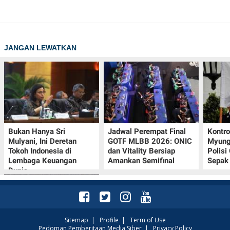
JANGAN LEWATKAN
Bukan Hanya Sri
Jadwal Perempat Final
Kontr
Mulyani, Ini Deretan
GOTF MLBB 2026: ONIC
Myung-
Tokoh Indonesia di
dan Vitality Bersiap
Polisi
Lembaga Keuangan
Amankan Semifinal
Sepak 
Dunia
Sitemap
|
Profile
|
Term of Use
Pedoman Pemberitaan Media Siber
|
Privacy Policy