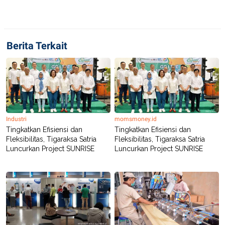
S
A
A
G
T
E
D
S
A
T
Berita Terkait
A
K
L
O
I
N
P
T
S
A
U
N
S
T
Industri
momsmoney.id
V
Tingkatkan Efisiensi dan
Tingkatkan Efisiensi dan
Fleksibilitas, Tigaraksa Satria
Fleksibilitas, Tigaraksa Satria
JARINGAN
Luncurkan Project SUNRISE
Luncurkan Project SUNRISE
K
P
O
R
N
E
T
S
A
S
N
R
A
E