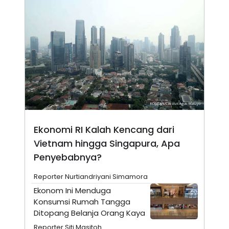
N
S
E
E
W
R
S
E
S
M
E
O
T
N
U
I
P
A
A
K
D
I
V
L
A
S
Ekonomi RI Kalah Kencang dari
K
O
Vietnam hingga Singapura, Apa
R
P
Penyebabnya?
O
R
Reporter Nurtiandriyani Simamora
A
S
Ekonom Ini Menduga
I
Konsumsi Rumah Tangga
K
N
Ditopang Belanja Orang Kaya
I
A
L
T
Reporter Siti Masitoh