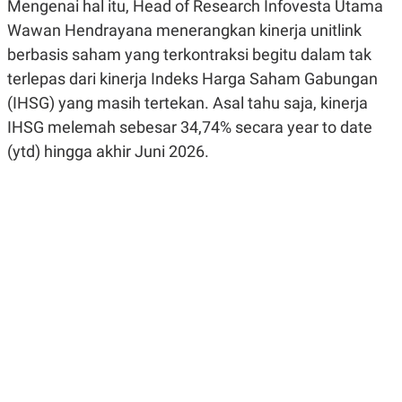
Mengenai hal itu, Head of Research Infovesta Utama
R
G
S
I
Wawan Hendrayana menerangkan kinerja unitlink
O
O
berbasis saham yang terkontraksi begitu dalam tak
N
N
A
A
terlepas dari kinerja Indeks Harga Saham Gabungan
L
L
F
(IHSG) yang masih tertekan. Asal tahu saja, kinerja
I
IHSG melemah sebesar 34,74% secara year to date
N
A
(ytd) hingga akhir Juni 2026.
N
C
E
Y
C
A
A
N
R
G
I
T
T
E
A
R
H
.
U
.
.
K
L
E
I
S
F