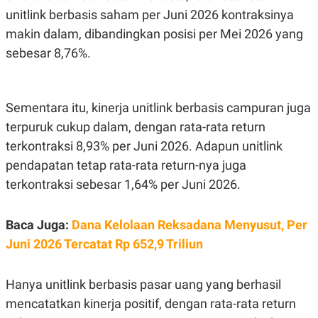
S
A
unitlink berbasis saham per Juni 2026 kontraksinya
A
G
T
E
makin dalam, dibandingkan posisi per Mei 2026 yang
D
S
A
sebesar 8,76%.
T
A
K
L
O
I
Sementara itu, kinerja unitlink berbasis campuran juga
N
P
T
S
terpuruk cukup dalam, dengan rata-rata return
A
U
terkontraksi 8,93% per Juni 2026. Adapun unitlink
N
S
T
pendapatan tetap rata-rata return-nya juga
V
terkontraksi sebesar 1,64% per Juni 2026.
JARINGAN
Baca Juga:
Dana Kelolaan Reksadana Menyusut, Per
K
P
Juni 2026 Tercatat Rp 652,9 Triliun
O
R
N
E
T
S
Hanya unitlink berbasis pasar uang yang berhasil
A
S
N
R
mencatatkan kinerja positif, dengan rata-rata return
A
E