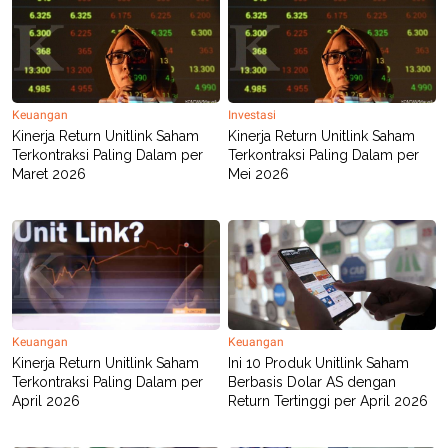
R
T
I
S
I
N
G
K
Keuangan
Investasi
G
Kinerja Return Unitlink Saham
Kinerja Return Unitlink Saham
M
Terkontraksi Paling Dalam per
Terkontraksi Paling Dalam per
E
Maret 2026
Mei 2026
D
I
A
.
I
D
SITEMAP
PROFILE
TERM
Keuangan
Keuangan
OF
Kinerja Return Unitlink Saham
Ini 10 Produk Unitlink Saham
USE
Terkontraksi Paling Dalam per
Berbasis Dolar AS dengan
PEDOMAN
April 2026
Return Tertinggi per April 2026
PEMBERITAAN
SIBER
PRIVACY