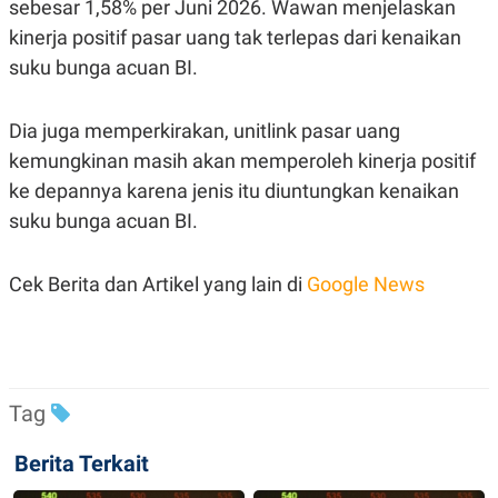
C
L
sebesar 1,58% per Juni 2026. Wawan menjelaskan
A
E
kinerja positif pasar uang tak terlepas dari kenaikan
D
A
E
S
suku bunga acuan BI.
M
E
Y
.
I
Dia juga memperkirakan, unitlink pasar uang
D
L
K
kemungkinan masih akan memperoleh kinerja positif
A
I
ke depannya karena jenis itu diuntungkan kenaikan
N
N
G
E
suku bunga acuan BI.
G
R
A
J
N
A
Cek Berita dan Artikel yang lain di
Google News
A
E
N
M
C
I
E
T
T
E
A
N
K
Tag
E
A
P
D
A
V
Berita Terkait
P
E
E
R