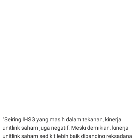
E
E
H
S
A
T
T
Y
A
L
N
E
E
A
N
N
G
A
L
L
I
I
S
S
H
I
S
E
K
X
O
E
L
C
O
U
M
T
I
V
E
"Seiring IHSG yang masih dalam tekanan, kinerja
C
O
unitlink saham juga negatif. Meski demikian, kinerja
R
N
unitlink saham sedikit lebih baik dibanding reksadana