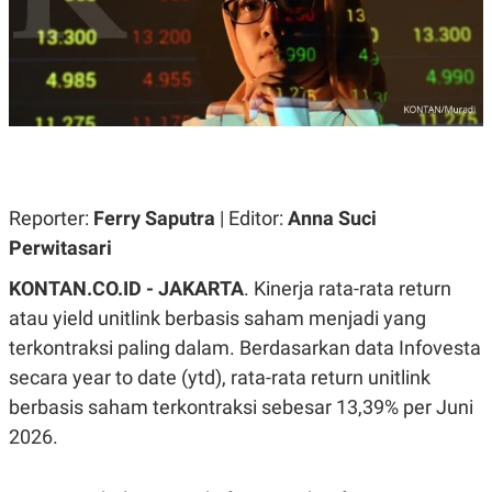
A
A
S
L
I
K
I
E
N
U
D
A
U
N
S
G
T
A
R
N
I
Reporter:
Ferry Saputra
| Editor:
Anna Suci
P
I
Perwitasari
E
N
L
T
U
E
KONTAN.CO.ID - JAKARTA
. Kinerja rata-rata return
A
R
atau yield unitlink berbasis saham menjadi yang
N
N
G
A
terkontraksi paling dalam. Berdasarkan data Infovesta
U
S
S
I
secara year to date (ytd), rata-rata return unitlink
A
O
berbasis saham terkontraksi sebesar 13,39% per Juni
H
N
A
A
2026.
L
P
R
E
E