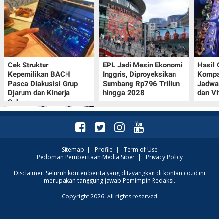
Cek Struktur
EPL Jadi Mesin Ekonomi
Hasil
Kepemilikan BACH
Inggris, Diproyeksikan
Kompa
Pasca Diakusisi Grup
Sumbang Rp796 Triliun
Jadwa
Djarum dan Kinerja
hingga 2028
dan Vi
Sahamnya
Sitemap
|
Profile
|
Term of Use
Pedoman Pemberitaan Media Siber
|
Privacy Policy
Oppo A7 Pro Max Rilis
Disclaimer: Seluruh konten berita yang ditayangkan di kontan.co.id ini
merupakan tanggung jawab Pemimpin Redaksi.
dengan Baterai 10.000
mAh, Terbesar
Copyright 2026. All rights reserved
Sepanjang Sejarah Oppo