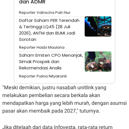
dan ADMR
A
I
S
V
K
E
Reporter Vatrischa Putri Nur
E
Daftar Saham PER Terendah
M
E
& Tertinggi LQ45 (28 Juli
N
2026), ANTM dan BUMI Jadi
T
Sorotan
E
R
Reporter Hasbi Maulana
I
A
Saham Emiten CPO Menanjak,
N
Simak Prospek dan
L
Rekomendasi Analis
E
S
Reporter Pulina Nityakanti
T
A
"Meski demikian, justru nasabah unitlink yang
R
I
melakukan pembelian secara berkala akan
mendapatkan harga yang lebih murah, dengan asumsi
KANAL
pasar akan membaik pada 2027," tuturnya.
P
I
U
M
Jika ditelaah dari data Infovesta, rata-rata return