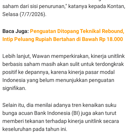
E
saham dari sisi penurunan," katanya kepada Kontan,
R
Selasa (7/7/2026).
F
B
O
U
K
S
U
I
Baca Juga:
Penguatan Ditopang Teknikal Rebound,
S
N
E
Intip Peluang Rupiah Bertahan di Bawah Rp 18.000
S
S
I
Lebih lanjut, Wawan memperkirakan, kinerja unitlink
N
S
berbasis saham masih akan sulit untuk terdongkrak
I
G
positif ke depannya, karena kinerja pasar modal
H
Indonesia yang belum menunjukkan penguatan
T
signifikan.
S
B
T
E
O
L
C
A
Selain itu, dia menilai adanya tren kenaikan suku
K
N
S
J
bunga acuan Bank Indonesia (BI) juga akan turut
E
A
memberi tekanan terhadap kinerja unitlink secara
T
O
U
N
keseluruhan pada tahun ini.
P