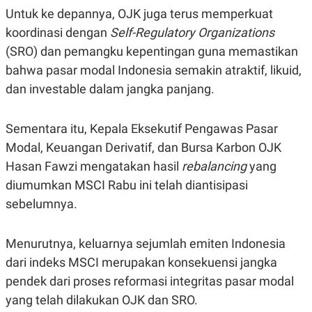
C
L
Untuk ke depannya, OJK juga terus memperkuat
A
E
D
A
koordinasi dengan
Self-Regulatory Organizations
E
S
M
E
(SRO) dan pemangku kepentingan guna memastikan
Y
.
bahwa pasar modal Indonesia semakin atraktif, likuid,
I
D
dan
investable
dalam jangka panjang.
L
K
A
I
N
N
Sementara itu, Kepala Eksekutif Pengawas Pasar
G
E
G
R
Modal, Keuangan Derivatif, dan Bursa Karbon OJK
A
J
Hasan Fawzi mengatakan hasil
rebalancing
yang
N
A
A
E
diumumkan MSCI Rabu ini telah diantisipasi
N
M
C
I
sebelumnya.
E
T
T
E
A
N
Menurutnya, keluarnya sejumlah emiten Indonesia
K
dari indeks MSCI merupakan konsekuensi jangka
E
A
P
D
pendek dari proses reformasi integritas pasar modal
A
V
P
E
yang telah dilakukan OJK dan SRO.
E
R