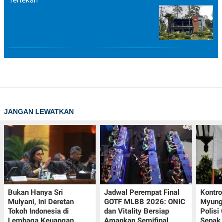
JANGAN LEWATKAN
Bukan Hanya Sri
Jadwal Perempat Final
Kontr
Mulyani, Ini Deretan
GOTF MLBB 2026: ONIC
Myung-
Tokoh Indonesia di
dan Vitality Bersiap
Polisi
Lembaga Keuangan
Amankan Semifinal
Sepak 