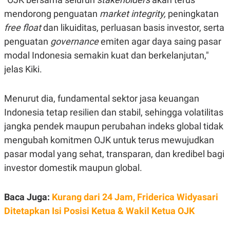
S
A
A
G
mendorong penguatan
market integrity
,
peningkatan
T
E
free float
dan likuiditas, perluasan basis investor, serta
D
S
A
penguatan
governance
emiten agar daya saing pasar
T
A
modal Indonesia semakin kuat dan berkelanjutan,"
K
L
jelas Kiki.
O
I
N
P
T
S
Menurut dia, fundamental sektor jasa keuangan
A
U
N
S
Indonesia tetap resilien dan stabil, sehingga volatilitas
T
V
jangka pendek maupun perubahan indeks global tidak
mengubah komitmen OJK untuk terus mewujudkan
JARINGAN
pasar modal yang sehat, transparan, dan kredibel bagi
investor domestik maupun global.
K
P
O
R
N
E
Baca Juga:
Kurang dari 24 Jam, Friderica Widyasari
T
S
A
S
Ditetapkan Isi Posisi Ketua & Wakil Ketua OJK
N
R
A
E