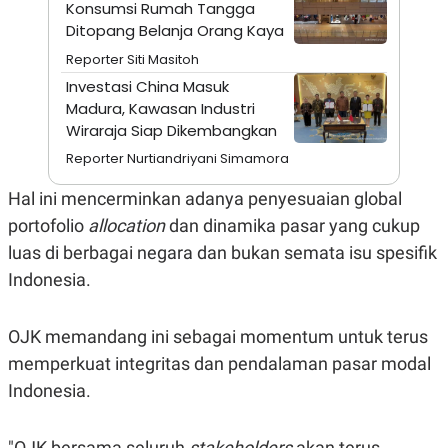
A
I
Konsumsi Rumah Tangga
S
V
Ditopang Belanja Orang Kaya
K
E
E
Reporter Siti Masitoh
M
Investasi China Masuk
E
N
Madura, Kawasan Industri
T
Wiraraja Siap Dikembangkan
E
R
Reporter Nurtiandriyani Simamora
I
A
Hal ini mencerminkan adanya penyesuaian
global
N
portofolio
allocation
dan dinamika pasar yang cukup
L
E
luas di berbagai negara dan bukan semata isu spesifik
S
T
Indonesia.
A
R
I
OJK memandang ini sebagai momentum untuk terus
memperkuat integritas dan pendalaman pasar modal
KANAL
Indonesia.
P
I
U
M
"OJK bersama seluruh
stakeholders
akan terus