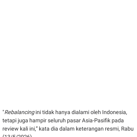
E
E
H
S
A
T
T
Y
A
L
N
E
E
A
N
N
G
A
L
L
I
I
S
S
H
I
S
E
K
X
O
E
L
C
O
U
M
T
I
V
"
Rebalancing
ini tidak hanya dialami oleh Indonesia,
E
C
tetapi juga hampir seluruh pasar Asia-Pasifik pada
O
review
kali ini,” kata dia dalam keterangan resmi, Rabu
R
N
(13/5/2026).