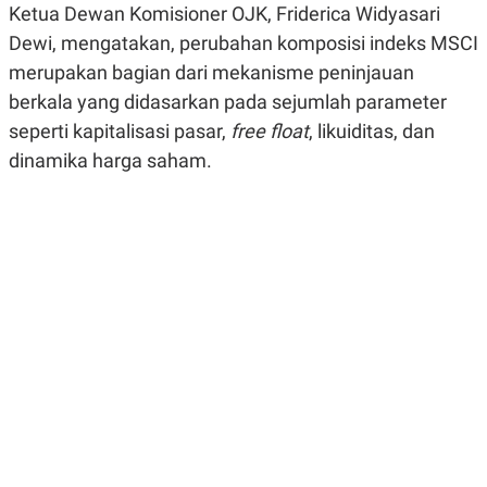
Ketua Dewan Komisioner OJK, Friderica Widyasari
R
G
S
I
Dewi, mengatakan, perubahan komposisi indeks MSCI
O
O
N
N
merupakan bagian dari mekanisme
peninjauan
A
A
berkala yang didasarkan pada sejumlah parameter
L
L
F
seperti kapitalisasi pasar
,
free float
, likuiditas, dan
I
N
dinamika harga saham.
A
N
C
E
Y
C
A
A
N
R
G
I
T
T
E
A
R
H
.
U
.
.
K
L
E
I
S
F