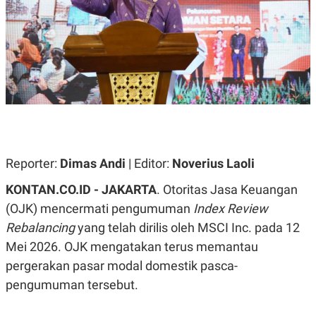
A
A
S
L
I
K
I
E
N
U
D
A
U
N
S
G
T
A
R
N
I
P
I
E
N
Reporter:
Dimas Andi
| Editor:
Noverius Laoli
L
T
U
E
KONTAN.CO.ID - JAKARTA
. Otoritas Jasa Keuangan
A
R
N
N
(OJK) mencermati pengumuman
Index Review
G
A
Rebalancing
yang telah dirilis oleh MSCI Inc. pada 12
U
S
S
I
Mei 2026. OJK mengatakan terus memantau
A
O
H
N
pergerakan pasar modal domestik pasca-
A
A
pengumuman tersebut.
L
P
R
E
E