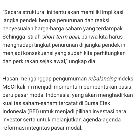
R
T
I
"Secara struktural ini tentu akan memiliki implikasi
S
I
jangka pendek berupa penurunan dan reaksi
N
G
penyesuaian harga-harga saham yang terdampak.
K
Sehingga istilah
short-term pain
,
bahwa kita harus
G
menghadapi tingkat penurunan di jangka pendek ini
M
E
menjadi konsekuensi yang sudah kita perhitungkan
D
I
dan perkirakan sejak awal," ungkap dia.
A
.
I
Hasan menganggap pengumuman
rebalancing
indeks
D
MSCI kali ini menjadi momentum pembentukan basis
baru pasar modal Indonesia, yang akan menghadirkan
SITEMAP
PROFILE
TERM
kualitas saham-saham tercatat di Bursa Efek
OF
Indonesia (BEI) untuk menjadi pilihan investasi para
USE
PEDOMAN
investor serta untuk melanjutkan agenda-agenda
PEMBERITAAN
reformasi integritas pasar modal.
SIBER
PRIVACY