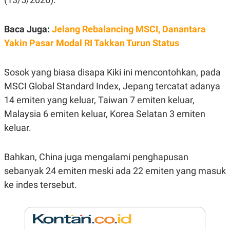
E
R
F
B
Baca Juga:
Jelang Rebalancing MSCI, Danantara
O
U
K
S
Yakin Pasar Modal RI Takkan Turun Status
U
I
S
N
E
Sosok yang biasa disapa Kiki ini mencontohkan, pada
S
S
MSCI Global Standard Index, Jepang tercatat adanya
I
N
14 emiten yang keluar, Taiwan 7 emiten keluar,
S
Malaysia 6 emiten keluar, Korea Selatan 3 emiten
I
G
keluar.
H
T
S
B
Bahkan, China juga mengalami penghapusan
T
E
O
L
sebanyak 24 emiten meski ada 22 emiten yang masuk
C
A
ke indes tersebut.
K
N
S
J
E
A
T
O
U
N
P