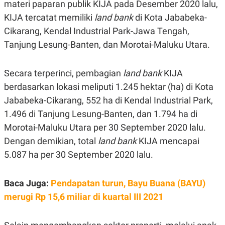
E
E
materi paparan publik KIJA pada Desember 2020 lalu,
H
S
KIJA tercatat memiliki
A
T
land bank
di Kota Jababeka-
T
Y
Cikarang, Kendal Industrial Park-Jawa Tengah,
A
L
N
E
Tanjung Lesung-Banten, dan Morotai-Maluku Utara.
E
A
N
N
G
A
Secara terperinci, pembagian
land bank
KIJA
L
L
berdasarkan lokasi meliputi 1.245 hektar (ha) di Kota
I
I
S
S
Jababeka-Cikarang, 552 ha di Kendal Industrial Park,
H
I
S
1.496 di Tanjung Lesung-Banten, dan 1.794 ha di
E
K
Morotai-Maluku Utara per 30 September 2020 lalu.
X
O
E
L
Dengan demikian, total
land bank
KIJA mencapai
C
O
5.087 ha per 30 September 2020 lalu.
U
M
T
I
V
Baca Juga:
Pendapatan turun, Bayu Buana (BAYU)
E
C
merugi Rp 15,6 miliar di kuartal III 2021
O
R
N