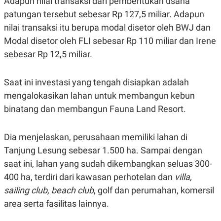
Adapun nilai transaksi dari pembentukan usaha
A
I
S
V
patungan tersebut sebesar Rp 127,5 miliar. Adapun
K
E
nilai transaksi itu berupa modal disetor oleh BWJ dan
E
M
Modal disetor oleh FLI sebesar Rp 110 miliar dan Irene
E
N
sebesar Rp 12,5 miliar.
T
E
R
Saat ini investasi yang tengah disiapkan adalah
I
A
mengalokasikan lahan untuk membangun kebun
N
binatang dan membangun Fauna Land Resort.
L
E
S
T
Dia menjelaskan, perusahaan memiliki lahan di
A
Tanjung Lesung sebesar 1.500 ha. Sampai dengan
R
I
saat ini, lahan yang sudah dikembangkan seluas 300-
400 ha, terdiri dari kawasan perhotelan dan
villa,
KANAL
sailing club, beach club
, golf dan perumahan, komersil
area serta fasilitas lainnya.
P
I
U
M