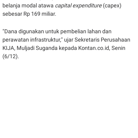
A
A
belanja modal atawa
capital expenditure
(capex)
S
L
sebesar Rp 169 miliar.
I
K
I
E
N
"Dana digunakan untuk pembelian lahan dan
U
D
A
U
perawatan infrastruktur," ujar Sekretaris Perusahaan
N
S
G
T
KIJA, Muljadi Suganda kepada Kontan.co.id, Senin
A
R
(6/12).
N
I
P
I
E
N
L
T
U
E
A
R
N
N
G
A
U
S
S
I
A
O
H
N
A
A
L
P
R
E
E