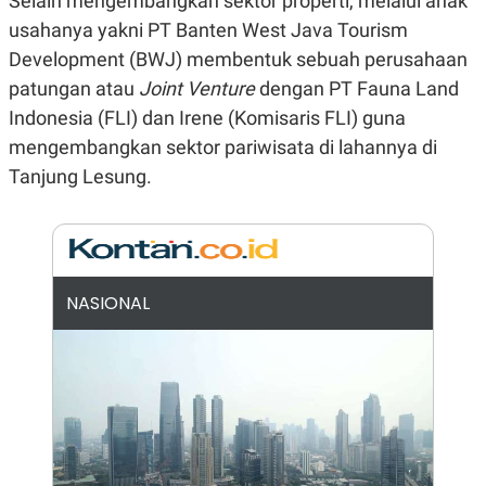
Selain mengembangkan sektor properti, melalui anak
E
R
usahanya yakni PT Banten West Java Tourism
F
B
Development (BWJ) membentuk sebuah perusahaan
O
U
K
S
patungan atau
Joint Venture
dengan PT Fauna Land
U
I
Indonesia (FLI) dan Irene (Komisaris FLI) guna
S
N
E
mengembangkan sektor pariwisata di lahannya di
S
S
Tanjung Lesung.
I
N
S
I
G
H
T
NASIONAL
S
B
T
E
O
L
C
A
K
N
S
J
E
A
T
O
U
N
P