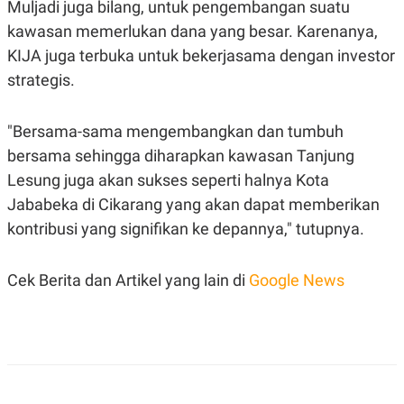
C
L
Muljadi juga bilang, untuk pengembangan suatu
A
E
kawasan memerlukan dana yang besar. Karenanya,
D
A
E
S
KIJA juga terbuka untuk bekerjasama dengan investor
M
E
Y
.
strategis.
I
D
L
K
"Bersama-sama mengembangkan dan tumbuh
A
I
bersama sehingga diharapkan kawasan Tanjung
N
N
G
E
Lesung juga akan sukses seperti halnya Kota
G
R
A
J
Jababeka di Cikarang yang akan dapat memberikan
N
A
kontribusi yang signifikan ke depannya," tutupnya.
A
E
N
M
C
I
E
T
Cek Berita dan Artikel yang lain di
Google News
T
E
A
N
K
E
A
P
D
A
V
P
E
E
R