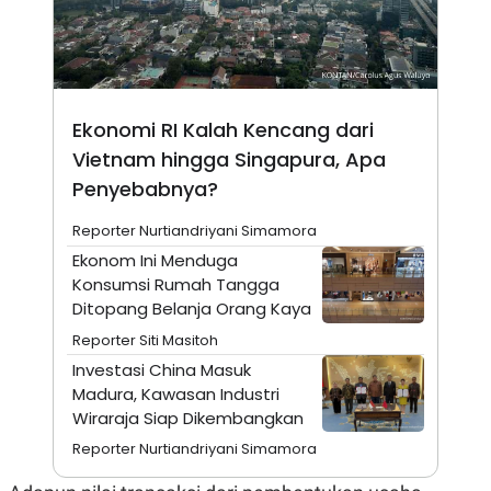
N
S
E
E
W
R
S
E
S
M
E
O
T
N
Ekonomi RI Kalah Kencang dari
U
I
Vietnam hingga Singapura, Apa
P
A
Penyebabnya?
A
K
D
I
V
L
Reporter Nurtiandriyani Simamora
A
Ekonom Ini Menduga
S
K
Konsumsi Rumah Tangga
O
Ditopang Belanja Orang Kaya
R
P
Reporter Siti Masitoh
O
R
Investasi China Masuk
A
Madura, Kawasan Industri
S
Wiraraja Siap Dikembangkan
I
K
N
Reporter Nurtiandriyani Simamora
I
A
L
T