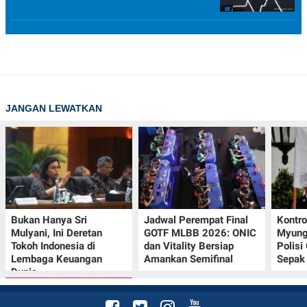
JANGAN LEWATKAN
Bukan Hanya Sri
Jadwal Perempat Final
Kontr
Mulyani, Ini Deretan
GOTF MLBB 2026: ONIC
Myung-
Tokoh Indonesia di
dan Vitality Bersiap
Polisi
Lembaga Keuangan
Amankan Semifinal
Sepak 
Dunia