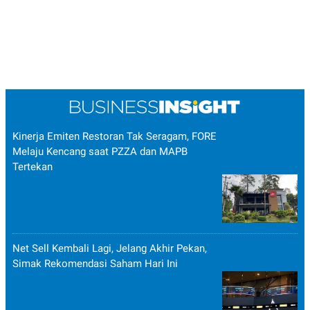
Kinerja Emiten Restoran Tak Seragam, FORE
Melaju Kencang saat PZZA dan MAPB
Tertekan
Net Sell Kembali Lagi, Jelang Akhir Pekan,
Simak Rekomendasi Saham Hari Ini