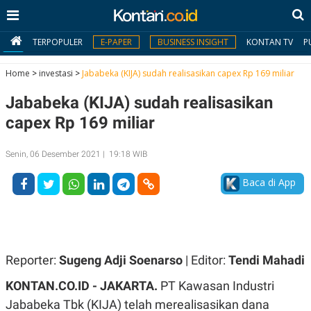
TERPOPULER
E-PAPER
BUSINESS INSIGHT
KONTAN TV
P
Home
>
investasi
>
Jababeka (KIJA) sudah realisasikan capex Rp 169 miliar
Jababeka (KIJA) sudah realisasikan
MY
KONTAN
capex Rp 169 miliar
Daftar
Senin, 06 Desember 2021 | 19:18 WIB
Masuk
Baca di App
BERITA
I
N
Reporter:
Sugeng Adji Soenarso
| Editor:
Tendi Mahadi
N
A
V
S
KONTAN.CO.ID - JAKARTA.
PT Kawasan Industri
E
I
S
O
Jababeka Tbk (KIJA) telah merealisasikan dana
T
N