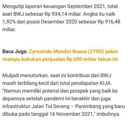
S
A
Mengutip laporan keuangan September 2021, total
A
G
T
E
aset BWJ sebesar Rp 934,14 miliar. Angka itu naik
D
S
A
1,92% dari posisi Desember 2020 sebesar Rp 916,48
T
miliar.
A
K
L
O
I
N
P
T
S
Baca Juga:
Zyrexindo Mandiri Buana (ZYRX) yakin
A
U
mampu bukukan penjualan Rp 650 miliar tahun ini
N
S
T
V
Muljadi menuturkan, saat ini kontribusi dari BWJ
masih terbilang kecil dari total pendapatan KIJA.
JARINGAN
"Namun memiliki potensi dan prospek yang baik ke
K
P
depannya setelah pandemi ini berakhir dan juga
O
R
infrastruktur Jalan Tol Serang – Panimbang yang baru
N
E
T
S
dibuka pada tanggal 16 November 2021," imbuhnya.
A
S
N
R
A
E