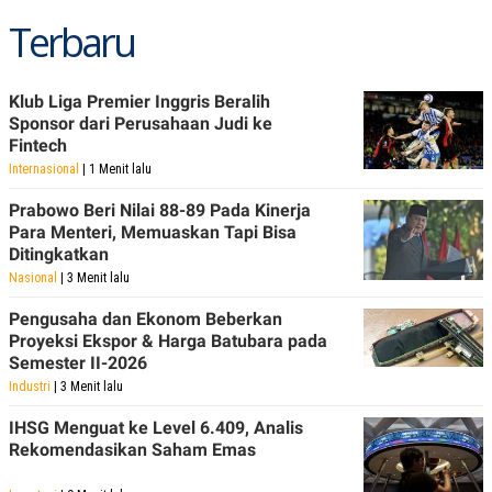
R
T
Terbaru
I
S
I
N
G
Klub Liga Premier Inggris Beralih
Sponsor dari Perusahaan Judi ke
K
G
Fintech
M
Internasional
| 1 Menit lalu
E
D
Prabowo Beri Nilai 88-89 Pada Kinerja
I
Para Menteri, Memuaskan Tapi Bisa
A
.
Ditingkatkan
I
Nasional
| 3 Menit lalu
D
Pengusaha dan Ekonom Beberkan
Proyeksi Ekspor & Harga Batubara pada
Semester II-2026
SITEMAP
PROFILE
TERM
OF
Industri
| 3 Menit lalu
USE
IHSG Menguat ke Level 6.409, Analis
PEDOMAN
PEMBERITAAN
Rekomendasikan Saham Emas
SIBER
PRIVACY