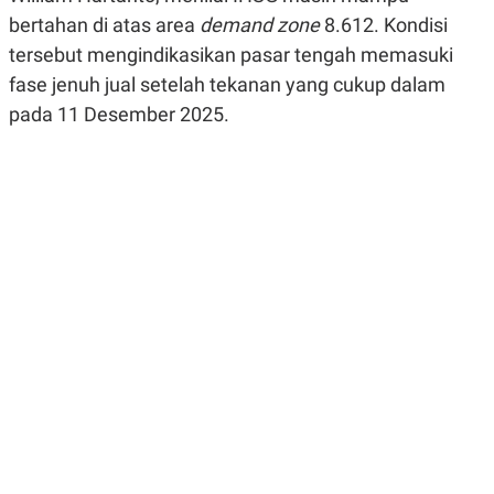
R
G
bertahan di atas area
demand zone
8.612. Kondisi
S
I
O
O
tersebut mengindikasikan pasar tengah memasuki
N
N
fase jenuh jual setelah tekanan yang cukup dalam
A
A
L
L
pada 11 Desember 2025.
F
I
N
A
N
C
E
Y
C
A
A
N
R
G
I
T
T
E
A
R
H
.
U
.
.
K
L
E
I
S
F