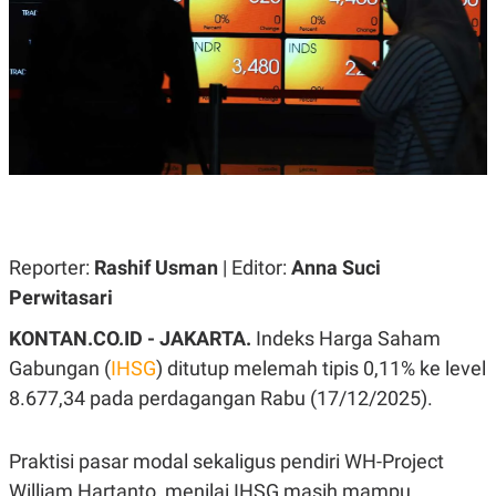
A
A
S
L
I
K
I
E
N
U
D
A
U
N
S
G
T
A
R
N
I
P
I
E
N
Reporter:
Rashif Usman
| Editor:
Anna Suci
L
T
U
E
Perwitasari
A
R
N
N
KONTAN.CO.ID - JAKARTA.
Indeks Harga Saham
G
A
U
S
Gabungan (
IHSG
) ditutup melemah tipis 0,11% ke level
S
I
A
O
8.677,34 pada perdagangan Rabu (17/12/2025).
H
N
A
A
L
Praktisi pasar modal sekaligus pendiri WH-Project
P
R
William Hartanto, menilai IHSG masih mampu
E
E