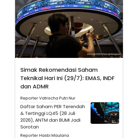
N
S
E
E
W
R
S
E
S
M
E
O
T
N
U
I
P
A
A
K
D
I
V
L
A
Simak Rekomendasi Saham
S
Teknikal Hari Ini (29/7): EMAS, INDF
K
O
dan ADMR
R
P
O
Reporter Vatrischa Putri Nur
R
Daftar Saham PER Terendah
A
S
& Tertinggi LQ45 (28 Juli
I
2026), ANTM dan BUMI Jadi
K
N
Sorotan
I
A
L
T
Reporter Hasbi Maulana