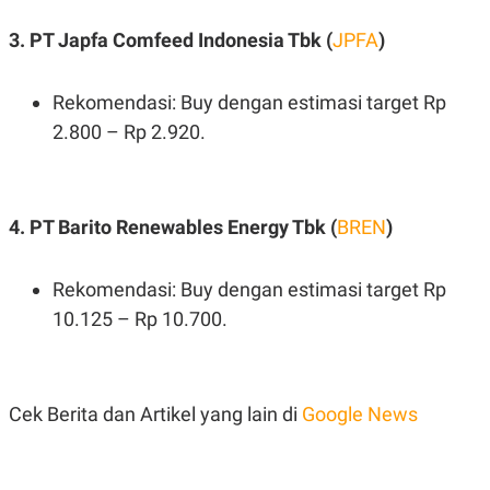
C
L
A
E
3. PT Japfa Comfeed Indonesia Tbk (
JPFA
)
D
A
E
S
M
E
Y
.
Rekomendasi: Buy dengan estimasi target Rp
I
D
2.800 – Rp 2.920.
L
K
A
I
N
N
G
E
4. PT Barito Renewables Energy Tbk (
BREN
)
G
R
A
J
N
A
A
E
Rekomendasi: Buy dengan estimasi target Rp
N
M
C
I
10.125 – Rp 10.700.
E
T
T
E
A
N
K
E
A
Cek Berita dan Artikel yang lain di
Google News
P
D
A
V
P
E
E
R