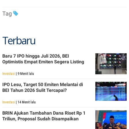
R
T
I
S
Tag
I
N
G
K
Terbaru
G
M
E
D
Baru 7 IPO hingga Juli 2026, BEI
I
A
Optimistis Empat Emiten Segera Listing
.
I
Investasi
| 9 Menit lalu
D
IPO Lesu, Target 50 Emiten Melantai di
BEI Tahun 2026 Sulit Tercapai?
SITEMAP
PROFILE
TERM
OF
Investasi
| 14 Menit lalu
USE
PEDOMAN
BRIN Ajukan Tambahan Dana Riset Rp 1
PEMBERITAAN
Triliun, Proposal Sudah Disampaikan
SIBER
PRIVACY