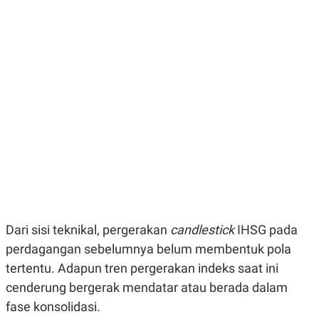
E
E
H
S
A
T
T
Y
A
L
N
E
E
A
N
N
G
A
L
L
I
I
S
S
H
I
S
E
K
X
O
E
L
C
O
U
M
Dari sisi teknikal, pergerakan
candlestick
IHSG pada
T
I
perdagangan sebelumnya belum membentuk pola
V
E
tertentu. Adapun tren pergerakan indeks saat ini
C
cenderung bergerak mendatar atau berada dalam
O
R
fase konsolidasi.
N