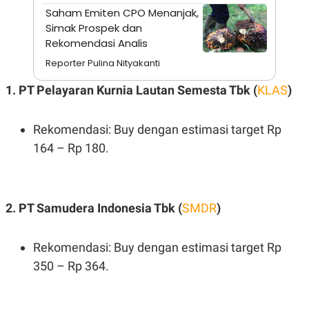
A
I
Saham Emiten CPO Menanjak,
S
V
K
E
Simak Prospek dan
E
Rekomendasi Analis
M
E
Reporter Pulina Nityakanti
N
T
1. PT Pelayaran Kurnia Lautan Semesta Tbk (
KLAS
)
E
R
I
A
Rekomendasi: Buy dengan estimasi target Rp
N
164 – Rp 180.
L
E
S
T
A
2. PT Samudera Indonesia Tbk (
SMDR
)
R
I
Rekomendasi: Buy dengan estimasi target Rp
KANAL
350 – Rp 364.
P
I
U
M