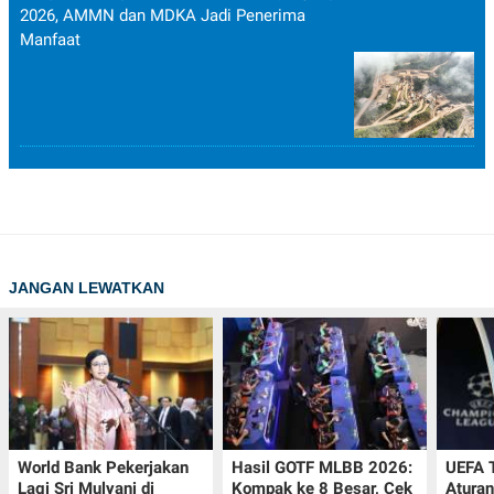
2026, AMMN dan MDKA Jadi Penerima
Manfaat
JANGAN LEWATKAN
World Bank Pekerjakan
Hasil GOTF MLBB 2026:
UEFA 
Lagi Sri Mulyani di
Kompak ke 8 Besar, Cek
Aturan