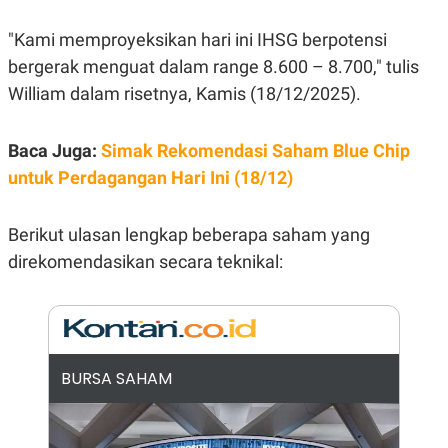
E
R
"Kami memproyeksikan hari ini IHSG berpotensi
F
B
O
U
bergerak menguat dalam range 8.600 – 8.700," tulis
K
S
William dalam risetnya, Kamis (18/12/2025).
U
I
S
N
E
S
Baca Juga:
Simak Rekomendasi Saham Blue Chip
S
I
untuk Perdagangan Hari Ini (18/12)
N
S
I
Berikut ulasan lengkap beberapa saham yang
G
H
direkomendasikan secara teknikal:
T
S
B
T
E
O
L
C
A
K
N
BURSA SAHAM
S
J
E
A
T
O
U
N
P