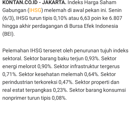
KONTAN.CO.ID - JAKARTA.
Indeks Harga Saham
A
A
S
L
Gabungan (
IHSG
) melemah di awal pekan ini. Senin
I
(6/3), IHSG turun tipis 0,10% atau 6,63 poin ke 6.807
K
I
hingga akhir perdagangan di Bursa Efek Indonesia
E
N
U
D
(BEI).
A
U
N
S
G
T
A
R
Pelemahan IHSG terseret oleh penurunan tujuh indeks
N
I
sektoral. Sektor barang baku terjun 0,93%. Sektor
P
I
energi melorot 0,90%. Sektor infrastruktur tergerus
E
N
L
T
0,71%. Sektor kesehatan melemah 0,64%. Sektor
U
E
A
R
perindustrian terkoreksi 0,47%. Sektor properti dan
N
N
real estat terpangkas 0,23%. Sektor barang konsumsi
G
A
U
S
nonprimer turun tipis 0,08%.
S
I
A
O
H
N
A
A
L
P
R
E
E