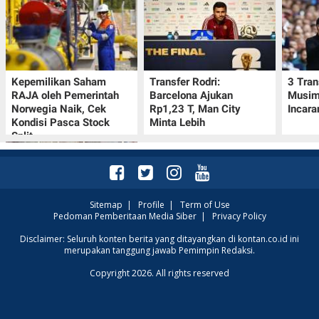
Kepemilikan Saham
Transfer Rodri:
3 Tran
RAJA oleh Pemerintah
Barcelona Ajukan
Musim 
Norwegia Naik, Cek
Rp1,23 T, Man City
Incara
Kondisi Pasca Stock
Minta Lebih
Split
Sitemap
|
Profile
|
Term of Use
Pedoman Pemberitaan Media Siber
|
Privacy Policy
Kalender Lunar China
Disclaimer: Seluruh konten berita yang ditayangkan di kontan.co.id ini
merupakan tanggung jawab Pemimpin Redaksi.
10-16 Agustus 2026:
Catat Hari Baik dan
Copyright 2026. All rights reserved
Pantangannya