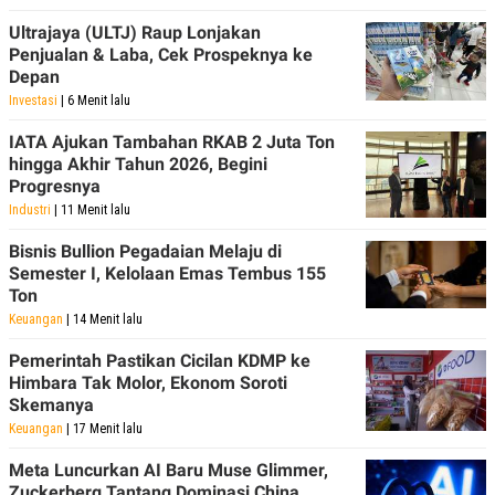
R
T
I
Ultrajaya (ULTJ) Raup Lonjakan
S
Penjualan & Laba, Cek Prospeknya ke
I
Depan
N
G
Investasi
| 6 Menit lalu
K
IATA Ajukan Tambahan RKAB 2 Juta Ton
G
M
hingga Akhir Tahun 2026, Begini
E
Progresnya
D
Industri
| 11 Menit lalu
I
A
Bisnis Bullion Pegadaian Melaju di
.
I
Semester I, Kelolaan Emas Tembus 155
D
Ton
Keuangan
| 14 Menit lalu
Pemerintah Pastikan Cicilan KDMP ke
SITEMAP
PROFILE
TERM
Himbara Tak Molor, Ekonom Soroti
OF
Skemanya
USE
Keuangan
| 17 Menit lalu
PEDOMAN
PEMBERITAAN
SIBER
Meta Luncurkan AI Baru Muse Glimmer,
Zuckerberg Tantang Dominasi China
PRIVACY