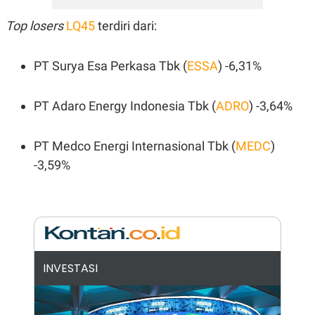
N
S
Top losers
E
E
LQ45
terdiri dari:
W
R
S
E
S
M
PT Surya Esa Perkasa Tbk (
ESSA
) -6,31%
E
O
T
N
U
I
P
A
PT Adaro Energy Indonesia Tbk (
ADRO
) -3,64%
A
K
D
I
V
L
PT Medco Energi Internasional Tbk (
MEDC
)
A
-3,59%
S
K
O
R
P
O
R
A
S
INVESTASI
I
K
N
I
A
L
T