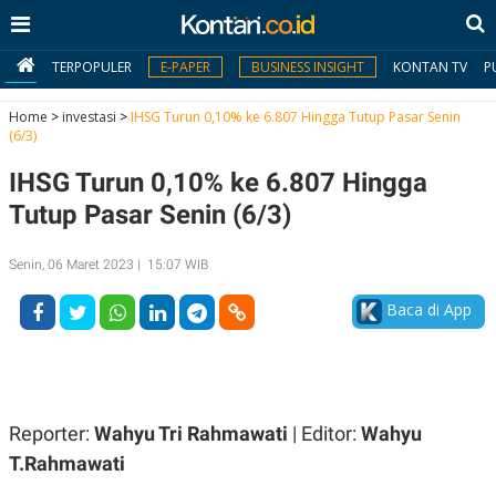
TERPOPULER
E-PAPER
BUSINESS INSIGHT
KONTAN TV
P
Home
>
investasi
>
IHSG Turun 0,10% ke 6.807 Hingga Tutup Pasar Senin
(6/3)
MY
IHSG Turun 0,10% ke 6.807 Hingga
KONTAN
Tutup Pasar Senin (6/3)
Daftar
Senin, 06 Maret 2023 | 15:07 WIB
Masuk
Baca di App
BERITA
I
N
N
A
Reporter:
Wahyu Tri Rahmawati
| Editor:
Wahyu
V
S
E
I
T.Rahmawati
S
O
T
N