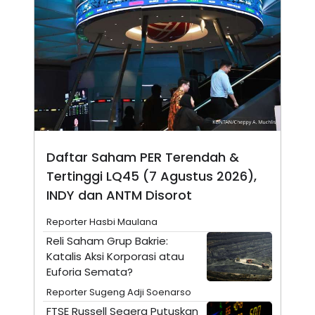
A
I
S
V
K
E
E
M
E
N
T
E
R
I
A
N
Daftar Saham PER Terendah &
L
E
Tertinggi LQ45 (7 Agustus 2026),
S
T
INDY dan ANTM Disorot
A
R
Reporter Hasbi Maulana
I
Reli Saham Grup Bakrie:
Katalis Aksi Korporasi atau
KANAL
Euforia Semata?
Reporter Sugeng Adji Soenarso
P
I
U
M
FTSE Russell Segera Putuskan