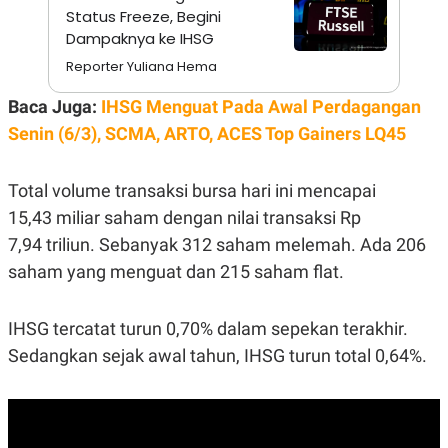
S
A
Status Freeze, Begini
A
G
Dampaknya ke IHSG
T
E
D
S
Reporter Yuliana Hema
A
T
A
Baca Juga:
IHSG Menguat Pada Awal Perdagangan
K
L
Senin (6/3), SCMA, ARTO, ACES Top Gainers LQ45
O
I
N
P
T
S
Total volume transaksi bursa hari ini mencapai
A
U
N
S
15,43 miliar saham dengan nilai transaksi Rp
T
V
7,94 triliun. Sebanyak 312 saham melemah. Ada 206
saham yang menguat dan 215 saham flat.
JARINGAN
IHSG tercatat turun 0,70% dalam sepekan terakhir.
K
P
Sedangkan sejak awal tahun, IHSG turun total 0,64%.
O
R
N
E
T
S
A
S
N
R
A
E