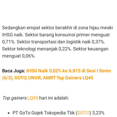
E
E
H
S
A
T
T
Y
A
L
N
E
Sedangkan empat sektor berakhir di zona hijau meski
E
A
N
N
IHSG naik. Sektor barang konsumsi primer menguat
G
A
L
L
0,71%. Sektor transportasi dan logistik naik 0,37%.
I
I
Sektor teknologi menanjak 0,22%. Sektor keuangan
S
S
H
I
menguat 0,06%.
S
E
K
X
O
Baca Juga:
IHSG Naik 0,02% ke 6.815 di Sesi I Senin
E
L
C
O
(6/3), GOTO, UNVR, AMRT Top Gainers LQ45
U
M
T
I
V
Top gainers
E
LQ45
hari ini adalah:
C
O
R
PT GoTo Gojek Tokopedia Tbk (
GOTO
) 3,23%
N