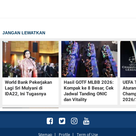
JANGAN LEWATKAN
World Bank Pekerjakan
Hasil GOTF MLBB 2026:
UEFA 
Lagi Sri Mulyani di
Kompak ke 8 Besar, Cek
Aturan
IDA22, Ini Tugasnya
Jadwal Tanding ONIC
Champ
dan Vitality
2026/2
Sitemap
|
Profile
|
Term of Use