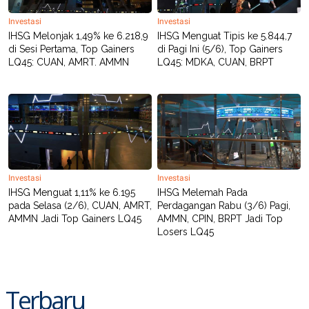
R
T
I
Investasi
Investasi
S
IHSG Melonjak 1,49% ke 6.218,9
IHSG Menguat Tipis ke 5.844,7
I
di Sesi Pertama, Top Gainers
di Pagi Ini (5/6), Top Gainers
N
G
LQ45: CUAN, AMRT. AMMN
LQ45: MDKA, CUAN, BRPT
K
G
M
E
D
I
A
.
I
D
Investasi
Investasi
IHSG Menguat 1,11% ke 6.195
IHSG Melemah Pada
pada Selasa (2/6), CUAN, AMRT,
Perdagangan Rabu (3/6) Pagi,
AMMN Jadi Top Gainers LQ45
AMMN, CPIN, BRPT Jadi Top
SITEMAP
PROFILE
TERM
Losers LQ45
OF
USE
PEDOMAN
PEMBERITAAN
Terbaru
SIBER
PRIVACY