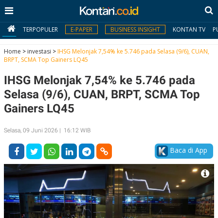
TERPOPULER
E-PAPER
BUSINESS INSIGHT
KONTAN TV
P
Home
>
investasi
>
IHSG Melonjak 7,54% ke 5.746 pada Selasa (9/6), CUAN,
BRPT, SCMA Top Gainers LQ45
MY
IHSG Melonjak 7,54% ke 5.746 pada
KONTAN
Selasa (9/6), CUAN, BRPT, SCMA Top
Daftar
Gainers LQ45
Masuk
Selasa, 09 Juni 2026 | 16:12 WIB
Baca di App
BERITA
I
N
N
A
V
S
E
I
S
O
T
N