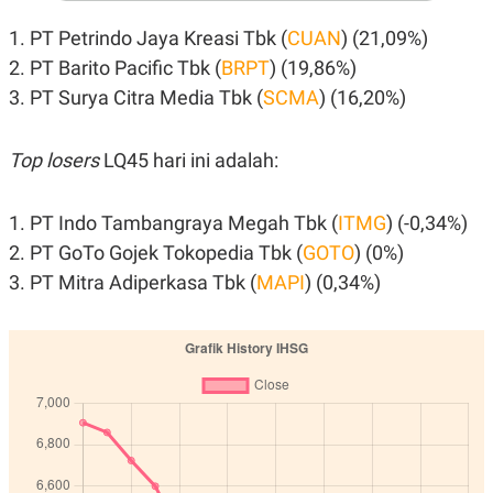
A
I
S
V
1. PT Petrindo Jaya Kreasi Tbk (
CUAN
) (21,09%)
K
E
E
2. PT Barito Pacific Tbk (
BRPT
) (19,86%)
M
E
3. PT Surya Citra Media Tbk (
SCMA
) (16,20%)
N
T
E
Top losers
LQ45 hari ini adalah:
R
I
A
N
1. PT Indo Tambangraya Megah Tbk (
ITMG
) (-0,34%)
L
2. PT GoTo Gojek Tokopedia Tbk (
GOTO
) (0%)
E
3. PT Mitra Adiperkasa Tbk (
MAPI
) (0,34%)
S
T
A
R
I
KANAL
P
I
U
M