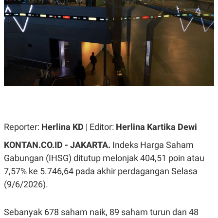
A
A
S
L
I
K
I
E
N
U
D
A
U
N
S
G
T
A
R
N
I
P
I
E
N
L
T
Reporter:
U
E
Herlina KD
| Editor:
Herlina Kartika Dewi
A
R
N
N
KONTAN.CO.ID -
JAKARTA.
Indeks Harga Saham
G
A
Gabungan (IHSG) ditutup melonjak 404,51 poin atau
U
S
S
I
7,57% ke 5.746,64 pada akhir perdagangan Selasa
A
O
H
N
(9/6/2026).
A
A
L
P
R
Sebanyak 678 saham naik, 89 saham turun dan 48
E
E