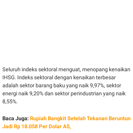
E
E
H
S
A
T
T
Y
A
L
N
E
E
A
N
N
G
A
L
L
I
I
S
S
H
I
S
Seluruh indeks sektoral menguat, menopang kenaikan
E
K
IHSG. Indeks sektoral dengan kenaikan terbesar
X
O
E
L
adalah sektor barang baku yang naik 9,97%, sektor
C
O
U
M
energi naik 9,20% dan sektor perindustrian yang naik
T
8,55%.
I
V
E
C
Baca Juga:
Rupiah Bangkit Setelah Tekanan Beruntun
O
R
Jadi Rp 18.058 Per Dolar AS,
N