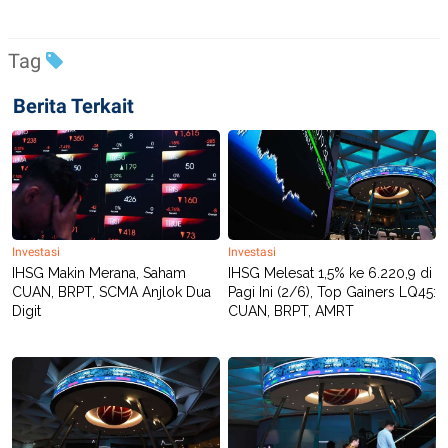
C
L
A
E
D
A
E
S
Tag
M
E
Y
.
I
Berita Terkait
D
L
K
A
I
N
N
G
E
G
R
A
J
N
A
Investasi
Investasi
A
E
N
M
IHSG Makin Merana, Saham
IHSG Melesat 1,5% ke 6.220,9 di
C
I
CUAN, BRPT, SCMA Anjlok Dua
Pagi Ini (2/6), Top Gainers LQ45:
E
T
Digit
CUAN, BRPT, AMRT
T
E
A
N
K
E
A
P
D
A
V
P
E
E
R