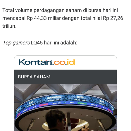
E
R
Total volume perdagangan saham di bursa hari ini
F
B
mencapai Rp 44,33 miliar dengan total nilai Rp 27,26
O
U
K
S
triliun.
U
I
S
N
E
S
Top gainers
LQ45 hari ini adalah:
S
I
N
S
I
G
H
BURSA SAHAM
T
S
B
T
E
O
L
C
A
K
N
S
J
E
A
T
O
U
N
P