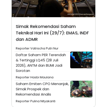
N
S
E
E
W
R
S
E
S
M
E
O
Simak Rekomendasi Saham
T
N
U
I
Teknikal Hari Ini (29/7): EMAS, INDF
P
A
dan ADMR
A
K
D
I
Reporter Vatrischa Putri Nur
V
L
A
Daftar Saham PER Terendah
S
& Tertinggi LQ45 (28 Juli
K
O
2026), ANTM dan BUMI Jadi
R
Sorotan
P
O
Reporter Hasbi Maulana
R
A
Saham Emiten CPO Menanjak,
S
Simak Prospek dan
I
Rekomendasi Analis
K
N
Reporter Pulina Nityakanti
I
A
L
T