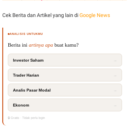
S
A
A
G
T
E
Cek Berita dan Artikel yang lain di
Google News
D
S
A
T
A
ANALISIS UNTUKMU
K
L
O
I
Berita ini
artinya apa
buat kamu?
N
P
T
S
A
U
N
S
Investor Saham
→
T
V
Trader Harian
→
JARINGAN
Analis Pasar Modal
→
K
P
O
R
Ekonom
→
N
E
T
S
A
S
🔒 Gratis · Tidak perlu login
N
R
A
E