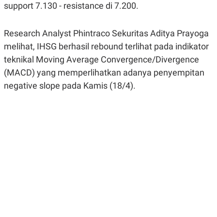
support 7.130 - resistance di 7.200.
R
G
S
I
O
O
N
N
Research Analyst Phintraco Sekuritas Aditya Prayoga
A
A
L
L
melihat, IHSG berhasil rebound terlihat pada indikator
F
teknikal Moving Average Convergence/Divergence
I
N
(MACD) yang memperlihatkan adanya penyempitan
A
N
negative slope pada Kamis (18/4).
C
E
Y
C
A
A
N
R
G
I
T
T
E
A
R
H
.
U
.
.
K
L
E
I
S
F