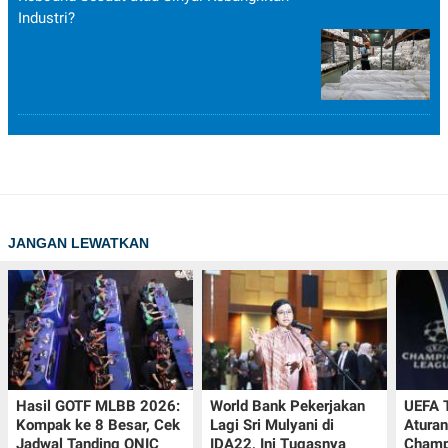
Industri?
JANGAN LEWATKAN
Hasil GOTF MLBB 2026:
World Bank Pekerjakan
UEFA 
Kompak ke 8 Besar, Cek
Lagi Sri Mulyani di
Aturan
Jadwal Tanding ONIC
IDA22, Ini Tugasnya
Champ