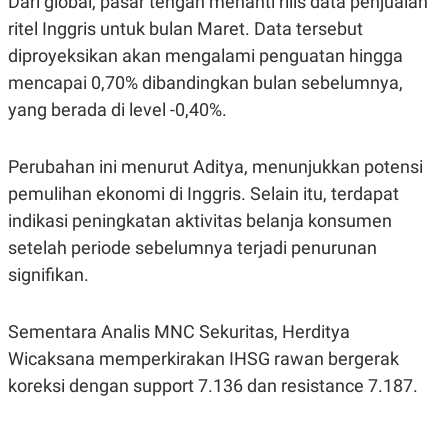
Dari global, pasar tengah menanti rilis data penjualan
S
A
A
G
ritel Inggris untuk bulan Maret. Data tersebut
T
E
D
S
diproyeksikan akan mengalami penguatan hingga
A
mencapai 0,70% dibandingkan bulan sebelumnya,
T
A
yang berada di level -0,40%.
K
L
O
I
N
P
Perubahan ini menurut Aditya, menunjukkan potensi
T
S
A
U
pemulihan ekonomi di Inggris. Selain itu, terdapat
N
S
indikasi peningkatan aktivitas belanja konsumen
T
V
setelah periode sebelumnya terjadi penurunan
signifikan.
JARINGAN
Sementara Analis MNC Sekuritas, Herditya
K
P
O
R
Wicaksana memperkirakan IHSG rawan bergerak
N
E
koreksi dengan support 7.136 dan resistance 7.187.
T
S
A
S
N
R
A
E