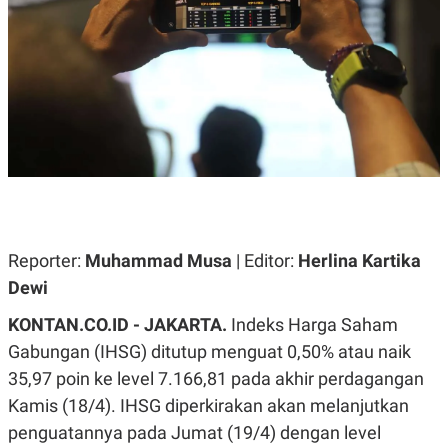
A
A
S
L
I
K
I
E
N
U
D
A
U
N
S
G
T
A
R
N
I
P
I
E
N
L
T
Reporter:
U
E
Muhammad Musa
| Editor:
Herlina Kartika
A
R
Dewi
N
N
G
A
KONTAN.CO.ID -
U
S
JAKARTA.
Indeks Harga Saham
S
I
Gabungan (IHSG) ditutup menguat 0,50% atau naik
A
O
H
N
35,97 poin ke level 7.166,81 pada akhir perdagangan
A
A
L
Kamis (18/4). IHSG diperkirakan akan melanjutkan
P
R
penguatannya pada Jumat (19/4) dengan level
E
E