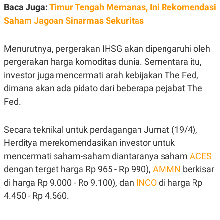
C
L
Baca Juga:
Timur Tengah Memanas, Ini Rekomendasi
A
E
D
A
Saham Jagoan Sinarmas Sekuritas
E
S
M
E
Y
.
Menurutnya, pergerakan IHSG akan dipengaruhi oleh
I
D
pergerakan harga komoditas dunia. Sementara itu,
L
K
investor juga mencermati arah kebijakan The Fed,
A
I
N
N
dimana akan ada pidato dari beberapa pejabat The
G
E
Fed.
G
R
A
J
N
A
A
E
Secara teknikal untuk perdagangan Jumat (19/4),
N
M
C
I
Herditya merekomendasikan investor untuk
E
T
mencermati saham-saham diantaranya saham
ACES
T
E
A
N
dengan terget harga Rp 965 - Rp 990),
AMMN
berkisar
K
di harga Rp 9.000 - Ro 9.100), dan
INCO
di harga Rp
E
A
P
D
4.450 - Rp 4.560.
A
V
P
E
E
R