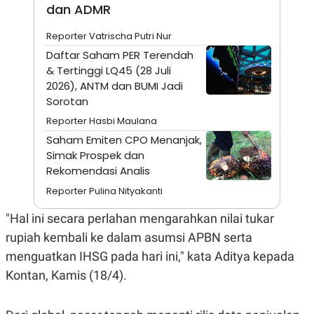
A
I
dan ADMR
S
V
K
E
Reporter Vatrischa Putri Nur
E
M
Daftar Saham PER Terendah
E
& Tertinggi LQ45 (28 Juli
N
T
2026), ANTM dan BUMI Jadi
E
Sorotan
R
I
Reporter Hasbi Maulana
A
Saham Emiten CPO Menanjak,
N
Simak Prospek dan
L
E
Rekomendasi Analis
S
Reporter Pulina Nityakanti
T
A
R
"Hal ini secara perlahan mengarahkan nilai tukar
I
rupiah kembali ke dalam asumsi APBN serta
menguatkan IHSG pada hari ini," kata Aditya kepada
KANAL
Kontan, Kamis (18/4).
P
I
U
M