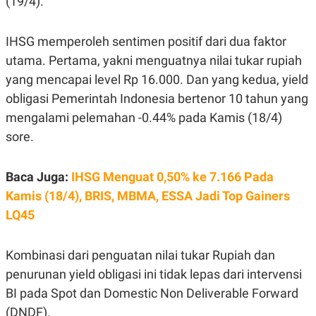
(19/4).
E
R
F
B
IHSG memperoleh sentimen positif dari dua faktor
O
U
K
S
utama. Pertama, yakni menguatnya nilai tukar rupiah
U
I
yang mencapai level Rp 16.000. Dan yang kedua, yield
S
N
E
obligasi Pemerintah Indonesia bertenor 10 tahun yang
S
S
mengalami pelemahan -0.44% pada Kamis (18/4)
I
N
sore.
S
I
G
Baca Juga:
IHSG Menguat 0,50% ke 7.166 Pada
H
T
Kamis (18/4), BRIS, MBMA, ESSA Jadi Top Gainers
S
B
LQ45
T
E
O
L
C
A
Kombinasi dari penguatan nilai tukar Rupiah dan
K
N
S
J
penurunan yield obligasi ini tidak lepas dari intervensi
E
A
T
O
BI pada Spot dan Domestic Non Deliverable Forward
U
N
(DNDF).
P