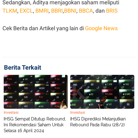
Sedangkan, Aditya menjagokan saham meliputi
R
T
I
TLKM
,
EXCL
,
BMRI
,
BBRI
,
BBNI
,
BBCA
, dan
BRIS
S
I
N
G
Cek Berita dan Artikel yang lain di
Google News
K
G
M
E
D
I
A
Berita Terkait
.
I
D
SITEMAP
PROFILE
TERM
OF
USE
Investasi
Investasi
IHSG Sempat Ditutup Rebound,
IHSG Diprediksi Melanjutkan
PEDOMAN
PEMBERITAAN
Ini Rekomendasi Saham Untuk
Rebound Pada Rabu (28/2)
SIBER
Selasa 16 April 2024
PRIVACY