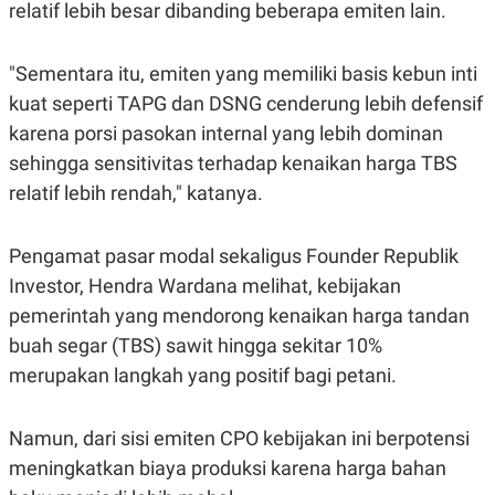
relatif lebih besar dibanding beberapa emiten lain.
R
T
I
S
I
"Sementara itu, emiten yang memiliki basis kebun inti
N
G
kuat seperti TAPG dan DSNG cenderung lebih defensif
K
karena porsi pasokan internal yang lebih dominan
G
sehingga sensitivitas terhadap kenaikan harga TBS
M
E
relatif lebih rendah," katanya.
D
I
A
.
Pengamat pasar modal sekaligus Founder Republik
I
Investor, Hendra Wardana melihat, kebijakan
D
pemerintah yang mendorong kenaikan harga tandan
buah segar (TBS) sawit hingga sekitar 10%
SITEMAP
PROFILE
TERM
merupakan langkah yang positif bagi petani.
OF
USE
PEDOMAN
Namun, dari sisi emiten CPO kebijakan ini berpotensi
PEMBERITAAN
meningkatkan biaya produksi karena harga bahan
SIBER
PRIVACY