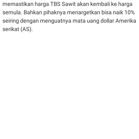
memastikan harga TBS Sawit akan kembali ke harga
R
G
S
I
semula. Bahkan pihaknya menargetkan bisa naik 10%
O
O
N
N
seiring dengan menguatnya mata uang dollar Amerika
A
A
serikat (AS).
L
L
F
I
N
A
N
C
E
Y
C
A
A
N
R
G
I
T
T
E
A
R
H
.
U
.
.
K
L
E
I
S
F