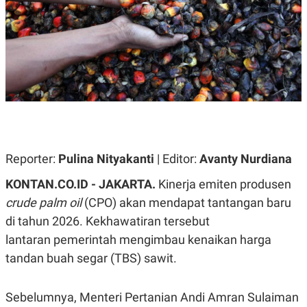
A
A
S
L
I
K
I
E
N
U
D
A
U
N
S
G
T
A
R
N
I
P
I
E
N
Reporter:
Pulina Nityakanti
| Editor:
Avanty Nurdiana
L
T
U
E
KONTAN.CO.ID - JAKARTA.
Kinerja emiten produsen
A
R
N
N
crude palm oil
(CPO) akan mendapat tantangan baru
G
A
di tahun 2026. Kekhawatiran tersebut
U
S
S
I
lantaran pemerintah mengimbau kenaikan harga
A
O
H
N
tandan buah segar (TBS) sawit.
A
A
L
P
R
Sebelumnya, Menteri Pertanian Andi Amran Sulaiman
E
E