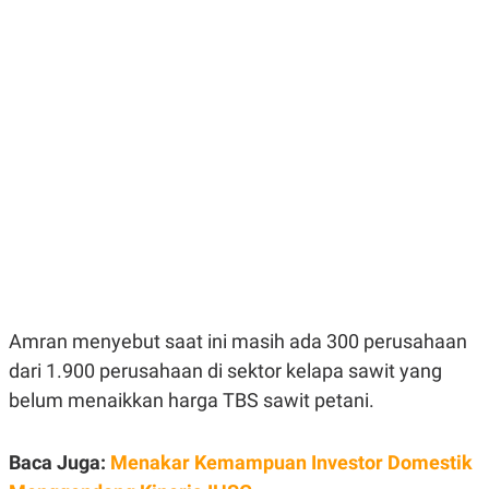
E
E
H
S
A
T
T
Y
A
L
N
E
E
A
N
N
G
A
L
L
I
I
S
S
H
I
S
E
K
X
O
E
L
C
O
U
M
Amran menyebut saat ini masih ada 300 perusahaan
T
dari 1.900 perusahaan di sektor kelapa sawit yang
I
V
belum menaikkan harga TBS sawit petani.
E
C
O
R
Baca Juga:
Menakar Kemampuan Investor Domestik
N