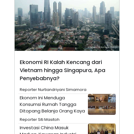
N
S
E
E
W
R
S
E
S
M
E
O
T
N
U
I
P
A
A
K
D
I
Ekonomi RI Kalah Kencang dari
V
L
A
Vietnam hingga Singapura, Apa
S
K
Penyebabnya?
O
R
Reporter Nurtiandriyani Simamora
P
O
Ekonom Ini Menduga
R
Konsumsi Rumah Tangga
A
S
Ditopang Belanja Orang Kaya
I
Reporter Siti Masitoh
K
N
I
A
Investasi China Masuk
L
T