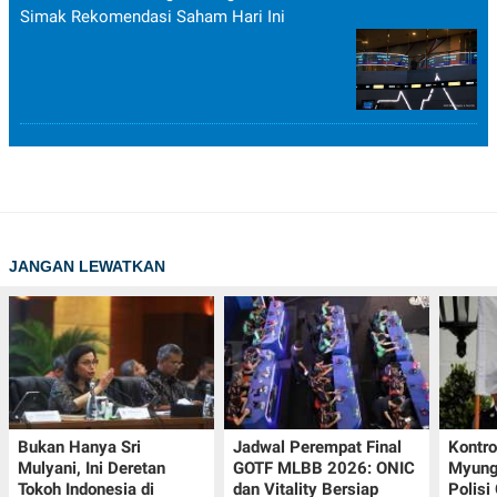
Simak Rekomendasi Saham Hari Ini
JANGAN LEWATKAN
Bukan Hanya Sri
Jadwal Perempat Final
Kontr
Mulyani, Ini Deretan
GOTF MLBB 2026: ONIC
Myung-
Tokoh Indonesia di
dan Vitality Bersiap
Polisi