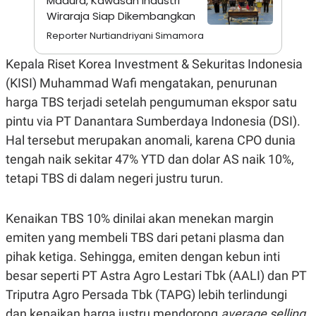
Madura, Kawasan Industri
A
I
Wiraraja Siap Dikembangkan
S
V
K
E
Reporter Nurtiandriyani Simamora
E
M
E
Kepala Riset Korea Investment & Sekuritas Indonesia
N
(KISI) Muhammad Wafi mengatakan, penurunan
T
E
harga TBS terjadi setelah pengumuman ekspor satu
R
I
pintu via PT Danantara Sumberdaya Indonesia (DSI).
A
Hal tersebut merupakan anomali, karena CPO dunia
N
tengah naik sekitar 47% YTD dan dolar AS naik 10%,
L
E
tetapi TBS di dalam negeri justru turun.
S
T
A
R
Kenaikan TBS 10% dinilai akan menekan margin
I
emiten yang membeli TBS dari petani plasma dan
pihak ketiga. Sehingga, emiten dengan kebun inti
KANAL
besar seperti PT Astra Agro Lestari Tbk (AALI) dan PT
Triputra Agro Persada Tbk (TAPG) lebih terlindungi
P
I
U
M
dan kenaikan harga justru mendorong
average
selling