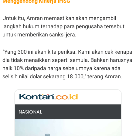
Menggendong Kinerja IHSG
E
R
F
B
Untuk itu, Amran memastikan akan mengambil
O
U
K
S
langkah hukum terhadap para pengusaha tersebut
U
I
S
N
untuk memberikan sanksi jera.
E
S
S
"Yang 300 ini akan kita periksa. Kami akan cek kenapa
I
N
dia tidak menaikkan seperti semula. Bahkan harusnya
S
naik 10% daripada harga sebelumnya karena ada
I
G
selisih nilai dolar sekarang 18.000," terang Amran.
H
T
S
B
T
E
O
L
C
A
K
N
NASIONAL
S
J
E
A
T
O
U
N
P