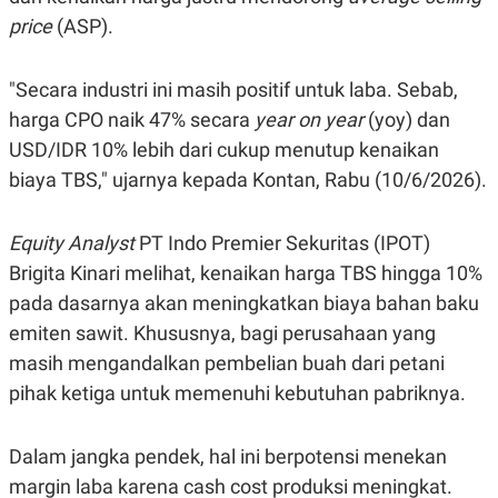
S
A
price
(ASP).
A
G
T
E
D
S
A
"Secara industri ini masih positif untuk laba. Sebab,
T
A
harga CPO naik 47% secara
year on year
(yoy) dan
K
L
USD/IDR 10% lebih dari cukup menutup kenaikan
O
I
biaya TBS," ujarnya kepada Kontan, Rabu (10/6/2026).
N
P
T
S
A
U
N
S
Equity Analyst
PT Indo Premier Sekuritas (IPOT)
T
V
Brigita Kinari melihat, kenaikan harga TBS hingga 10%
pada dasarnya akan meningkatkan biaya bahan baku
JARINGAN
emiten sawit. Khususnya, bagi perusahaan yang
masih mengandalkan pembelian buah dari petani
K
P
pihak ketiga untuk memenuhi kebutuhan pabriknya.
O
R
N
E
T
S
A
S
Dalam jangka pendek, hal ini berpotensi menekan
N
R
margin laba karena cash cost produksi meningkat.
A
E