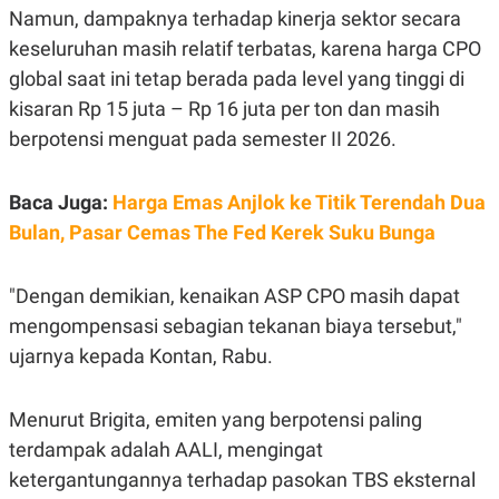
C
L
Namun, dampaknya terhadap kinerja sektor secara
A
E
D
A
keseluruhan masih relatif terbatas, karena harga CPO
E
S
global saat ini tetap berada pada level yang tinggi di
M
E
Y
.
kisaran Rp 15 juta – Rp 16 juta per ton dan masih
I
D
berpotensi menguat pada semester II 2026.
L
K
A
I
N
N
Baca Juga:
Harga Emas Anjlok ke Titik Terendah Dua
G
E
Bulan, Pasar Cemas The Fed Kerek Suku Bunga
G
R
A
J
N
A
A
E
"Dengan demikian, kenaikan ASP CPO masih dapat
N
M
C
I
mengompensasi sebagian tekanan biaya tersebut,"
E
T
ujarnya kepada Kontan, Rabu.
T
E
A
N
K
Menurut Brigita, emiten yang berpotensi paling
E
A
P
D
terdampak adalah AALI, mengingat
A
V
P
E
ketergantungannya terhadap pasokan TBS eksternal
E
R