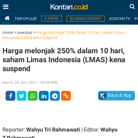
TERPOPULER
E-PAPER
BUSINESS INSIGHT
KONTAN TV
P
Home
>
investasi
>
Harga melonjak 250% dalam 10 hari, saham Limas
Indonesia (LMAS) kena suspend
MY
Harga melonjak 250% dalam 10 hari,
KONTAN
saham Limas Indonesia (LMAS) kena
Daftar
suspend
Masuk
Kamis, 24 Juni 2021 | 09:04 WIB
Baca di App
BERITA
I
N
N
A
V
S
E
I
Reporter:
Wahyu Tri Rahmawati
| Editor:
Wahyu
S
O
T.Rahmawati
T
N