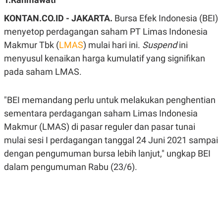
A
A
S
L
KONTAN.CO.ID - JAKARTA.
Bursa Efek Indonesia (BEI)
I
menyetop perdagangan saham PT Limas Indonesia
K
I
Makmur Tbk (
E
N
LMAS
) mulai hari ini.
Suspend
ini
U
D
menyusul kenaikan harga kumulatif yang signifikan
A
U
N
S
pada saham LMAS.
G
T
A
R
N
I
"BEI memandang perlu untuk melakukan penghentian
P
I
sementara perdagangan saham Limas Indonesia
E
N
L
T
Makmur (LMAS) di pasar reguler dan pasar tunai
U
E
A
R
mulai sesi I perdagangan tanggal 24 Juni 2021 sampai
N
N
G
A
dengan pengumuman bursa lebih lanjut," ungkap BEI
U
S
dalam pengumuman Rabu (23/6).
S
I
A
O
H
N
A
A
L
P
R
E
E