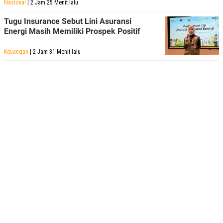
Nasional
| 2 Jam 25 Menit lalu
R
T
I
S
Tugu Insurance Sebut Lini Asuransi
I
Energi Masih Memiliki Prospek Positif
N
G
Keuangan
| 2 Jam 31 Menit lalu
K
G
M
E
D
I
A
.
I
D
SITEMAP
PROFILE
TERM
OF
USE
PEDOMAN
PEMBERITAAN
SIBER
PRIVACY