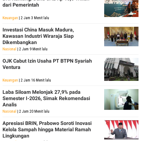
C
L
dari Pemerintah
A
E
D
A
E
S
Keuangan
| 2 Jam 3 Menit lalu
M
E
Y
.
Investasi China Masuk Madura,
I
Kawasan Industri Wiraraja Siap
D
Dikembangkan
L
K
Nasional
| 2 Jam 9 Menit lalu
A
I
N
N
G
E
OJK Cabut Izin Usaha PT BTPN Syariah
G
R
Ventura
A
J
N
A
A
E
Keuangan
| 2 Jam 16 Menit lalu
N
M
C
I
Laba Siloam Melonjak 27,9% pada
E
T
Semester I-2026, Simak Rekomendasi
T
E
Analis
A
N
K
Nasional
| 2 Jam 20 Menit lalu
E
A
Apresiasi BRIN, Prabowo Soroti Inovasi
P
D
A
V
Kelola Sampah hingga Material Ramah
P
E
Lingkungan
E
R