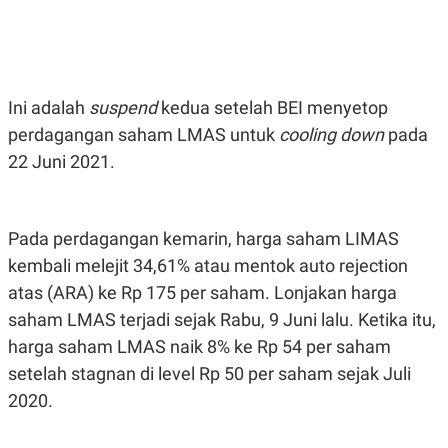
E
E
H
S
A
T
T
Y
A
L
N
E
Ini adalah
suspend
kedua setelah BEI menyetop
E
A
N
N
perdagangan saham LMAS untuk
cooling down
pada
G
A
L
L
22 Juni 2021.
I
I
S
S
H
I
S
Pada perdagangan kemarin, harga saham LIMAS
E
K
X
O
kembali melejit 34,61% atau mentok auto rejection
E
L
atas (ARA) ke Rp 175 per saham. Lonjakan harga
C
O
U
M
saham LMAS terjadi sejak Rabu, 9 Juni lalu. Ketika itu,
T
I
harga saham LMAS naik 8% ke Rp 54 per saham
V
setelah stagnan di level Rp 50 per saham sejak Juli
E
C
2020.
O
R
N