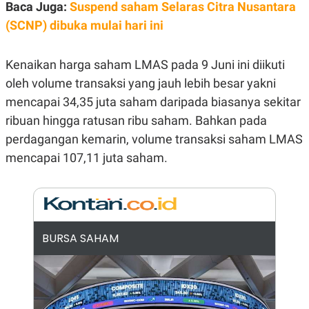
E
Baca Juga:
Suspend saham Selaras Citra Nusantara
R
(SCNP) dibuka mulai hari ini
F
B
O
U
K
S
Kenaikan harga saham LMAS pada 9 Juni ini diikuti
U
I
S
N
oleh volume transaksi yang jauh lebih besar yakni
E
S
mencapai 34,35 juta saham daripada biasanya sekitar
S
ribuan hingga ratusan ribu saham. Bahkan pada
I
N
perdagangan kemarin, volume transaksi saham LMAS
S
I
mencapai 107,11 juta saham.
G
H
T
S
B
T
E
O
L
BURSA SAHAM
C
A
K
N
S
J
E
A
T
O
U
N
P