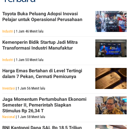
S
A
A
G
T
E
Toyota Buka Peluang Adopsi Inovasi
D
S
Pelajar untuk Operasional Perusahaan
A
T
A
Industri
| 1 Jam 46 Menit lalu
K
L
O
I
Kemenperin Bidik Startup Jadi Mitra
N
P
Transformasi Industri Manufaktur
T
S
A
U
N
S
Industri
| 1 Jam 50 Menit lalu
T
V
Harga Emas Bertahan di Level Tertingi
dalam 7 Pekan, Cermati Pemicunya
JARINGAN
Investasi
| 1 Jam 56 Menit lalu
K
P
Jaga Momentum Pertumbuhan Ekonomi
O
R
Semester II, Pemerintah Siapkan
N
E
Stimulus Rp 26,34 T
T
S
A
S
Nasional
| 1 Jam 58 Menit lalu
N
R
A
E
BNI Kantongi Dana SAL Rp 18,5 Triliun