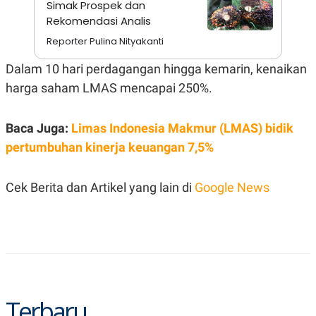
Simak Prospek dan
A
I
S
V
Rekomendasi Analis
K
E
E
Reporter Pulina Nityakanti
M
E
Dalam 10 hari perdagangan hingga kemarin, kenaikan
N
T
harga saham LMAS mencapai 250%.
E
R
I
Baca Juga:
Limas Indonesia Makmur (LMAS) bidik
A
N
pertumbuhan kinerja keuangan 7,5%
L
E
S
Cek Berita dan Artikel yang lain di
Google News
T
A
R
I
KANAL
P
I
Terbaru
U
M