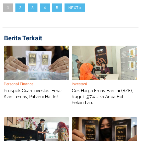
R
T
I
1
2
3
4
5
NEXT
S
I
N
G
K
Berita Terkait
G
M
E
D
I
A
.
I
D
Personal Finance
Investasi
Prospek Cuan Investasi Emas
Cek Harga Emas Hari Ini (8/8),
Kian Lemas, Pahami Hal Ini!
Rugi 11,97% Jika Anda Beli
Pekan Lalu
SITEMAP
PROFILE
TERM
OF
USE
PEDOMAN
PEMBERITAAN
SIBER
PRIVACY