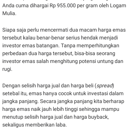
Anda cuma dihargai Rp 955.000 per gram oleh Logam
N
S
E
E
Mulia.
W
R
S
E
S
M
E
O
Siapa saja perlu mencermati dua macam harga emas
T
N
tersebut kalau benar-benar serius hendak menjadi
U
I
P
A
investor emas batangan. Tanpa memperhitungkan
A
K
perbedaan dua harga tersebut, bisa-bisa seorang
D
I
V
L
investor emas salah menghitung potensi untung dan
A
rugi.
S
K
O
R
Dengan selisih harga jual dan harga beli (
spread
)
P
O
setebal itu, emas hanya cocok untuk investasi dalam
R
jangka panjang. Secara jangka panjang kita berharap
A
S
harga emas naik jauh lebih tinggi sehingga mampu
I
menutup selisih harga jual dan harga buyback,
K
N
I
A
sekaligus memberikan laba.
L
T