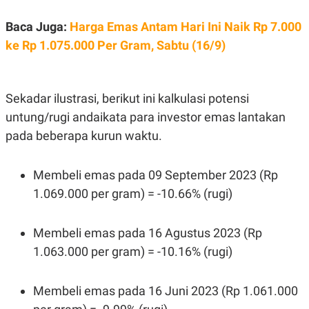
A
I
S
V
Baca Juga:
Harga Emas Antam Hari Ini Naik Rp 7.000
K
E
E
ke Rp 1.075.000 Per Gram, Sabtu (16/9)
M
E
N
T
E
Sekadar ilustrasi, berikut ini kalkulasi potensi
R
I
untung/rugi andaikata para investor emas lantakan
A
pada beberapa kurun waktu.
N
L
E
Membeli emas pada 09 September 2023 (Rp
S
T
1.069.000 per gram) = -10.66% (rugi)
A
R
I
Membeli emas pada 16 Agustus 2023 (Rp
1.063.000 per gram) = -10.16% (rugi)
KANAL
Membeli emas pada 16 Juni 2023 (Rp 1.061.000
P
I
U
M