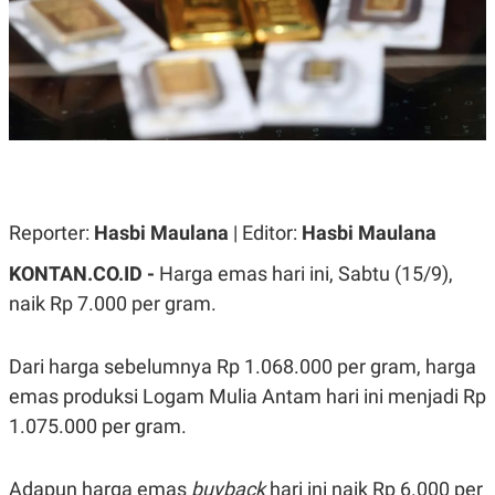
A
A
S
L
I
K
I
E
N
U
D
A
U
N
S
G
T
A
R
N
I
Reporter:
Hasbi Maulana
| Editor:
Hasbi Maulana
P
I
E
N
L
T
KONTAN.CO.ID -
Harga emas hari ini, Sabtu (15/9),
U
E
naik Rp 7.000 per gram.
A
R
N
N
G
A
U
S
Dari harga sebelumnya Rp 1.068.000 per gram, harga
S
I
A
O
emas produksi Logam Mulia Antam hari ini menjadi Rp
H
N
1.075.000 per gram.
A
A
L
P
R
Adapun harga emas
buyback
hari ini naik Rp 6.000 per
E
E