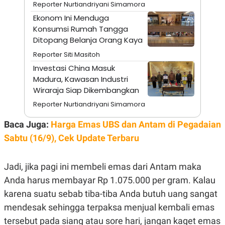
E
Reporter Nurtiandriyani Simamora
R
Ekonom Ini Menduga
F
B
Konsumsi Rumah Tangga
O
U
Ditopang Belanja Orang Kaya
K
S
U
I
Reporter Siti Masitoh
S
N
E
Investasi China Masuk
S
Madura, Kawasan Industri
S
I
Wiraraja Siap Dikembangkan
N
S
Reporter Nurtiandriyani Simamora
I
G
Baca Juga:
Harga Emas UBS dan Antam di Pegadaian
H
T
Sabtu (16/9), Cek Update Terbaru
S
B
T
E
O
L
Jadi, jika pagi ini membeli emas dari Antam maka
C
A
Anda harus membayar Rp 1.075.000 per gram. Kalau
K
N
S
J
karena suatu sebab tiba-tiba Anda butuh uang sangat
E
A
T
O
mendesak sehingga terpaksa menjual kembali emas
U
N
tersebut pada siang atau sore hari, jangan kaget emas
P