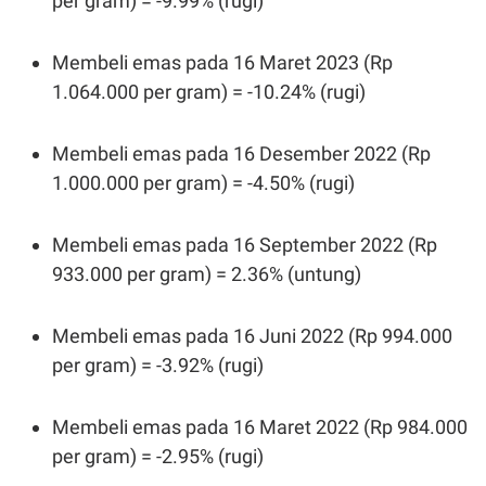
per gram) = -9.99% (rugi)
S
A
A
G
T
E
D
S
Membeli emas pada 16 Maret 2023 (Rp
A
1.064.000 per gram) = -10.24% (rugi)
T
A
K
L
Membeli emas pada 16 Desember 2022 (Rp
O
I
N
P
1.000.000 per gram) = -4.50% (rugi)
T
S
A
U
N
S
Membeli emas pada 16 September 2022 (Rp
T
V
933.000 per gram) = 2.36% (untung)
JARINGAN
Membeli emas pada 16 Juni 2022 (Rp 994.000
per gram) = -3.92% (rugi)
K
P
O
R
N
E
T
S
Membeli emas pada 16 Maret 2022 (Rp 984.000
A
S
per gram) = -2.95% (rugi)
N
R
A
E