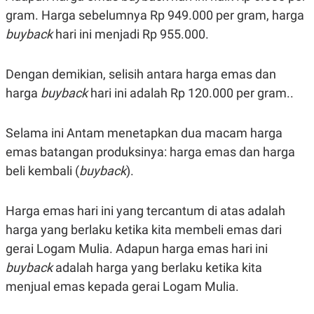
R
G
gram. Harga sebelumnya Rp 949.000 per gram, harga
S
I
O
O
buyback
hari ini menjadi Rp 955.000.
N
N
A
A
L
L
Dengan demikian, selisih antara harga emas dan
F
I
harga
buyback
hari ini adalah Rp 120.000 per gram..
N
A
N
Selama ini Antam menetapkan dua macam harga
C
E
emas batangan produksinya: harga emas dan harga
Y
C
beli kembali (
buyback
).
A
A
N
R
G
I
T
T
Harga emas hari ini yang tercantum di atas adalah
E
A
harga yang berlaku ketika kita membeli emas dari
R
H
.
U
gerai Logam Mulia. Adapun harga emas hari ini
.
.
buyback
adalah harga yang berlaku ketika kita
K
L
menjual emas kepada gerai Logam Mulia.
E
I
S
F