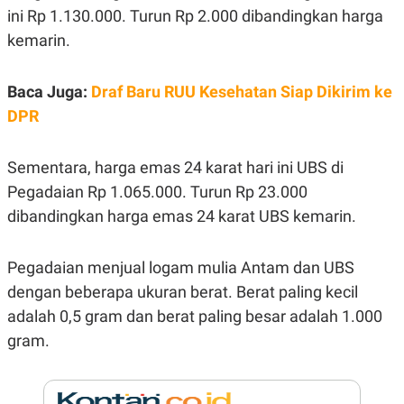
E
E
ini Rp 1.130.000. Turun Rp 2.000 dibandingkan harga
H
S
A
T
kemarin.
T
Y
A
L
N
E
Baca Juga:
Draf Baru RUU Kesehatan Siap Dikirim ke
E
A
N
N
DPR
G
A
L
L
I
I
Sementara, harga emas 24 karat hari ini UBS di
S
S
H
I
Pegadaian Rp 1.065.000. Turun Rp 23.000
S
dibandingkan harga emas 24 karat UBS kemarin.
E
K
X
O
E
L
C
O
Pegadaian menjual logam mulia Antam dan UBS
U
M
dengan beberapa ukuran berat. Berat paling kecil
T
I
adalah 0,5 gram dan berat paling besar adalah 1.000
V
E
gram.
C
O
R
N