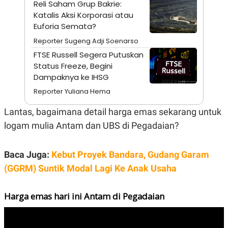
Reli Saham Grup Bakrie:
N
S
Katalis Aksi Korporasi atau
E
E
Euforia Semata?
W
R
S
E
Reporter Sugeng Adji Soenarso
S
M
E
O
FTSE Russell Segera Putuskan
T
N
Status Freeze, Begini
U
I
P
A
Dampaknya ke IHSG
A
K
Reporter Yuliana Hema
D
I
V
L
Lantas, bagaimana detail harga emas sekarang untuk
A
S
logam mulia Antam dan UBS di Pegadaian?
K
O
R
P
Baca Juga:
Kebut Proyek Bandara, Gudang Garam
O
(GGRM) Suntik Modal Lagi Ke Anak Usaha
R
A
S
I
Harga emas hari ini Antam di Pegadaian
K
N
I
A
L
T