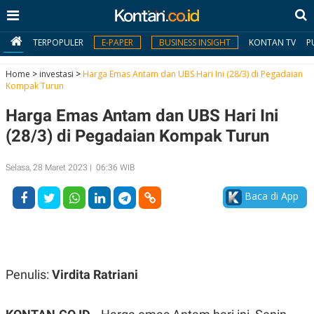
TERPOPULER
E-PAPER
BUSINESS INSIGHT
KONTAN TV
P
Home
>
investasi
>
Harga Emas Antam dan UBS Hari Ini (28/3) di Pegadaian
Kompak Turun
MY
Harga Emas Antam dan UBS Hari Ini
KONTAN
(28/3) di Pegadaian Kompak Turun
Daftar
Selasa, 28 Maret 2023 | 06:36 WIB
Masuk
Baca di App
BERITA
I
N
N
A
Penulis:
Virdita Ratriani
V
S
E
I
S
O
T
N