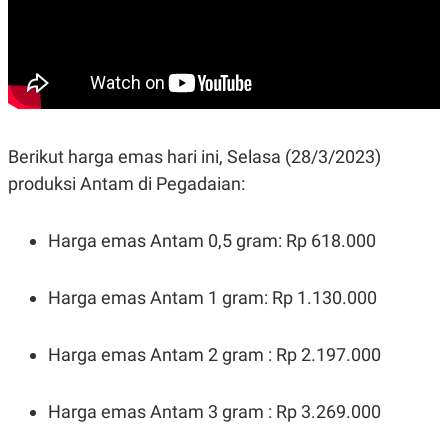
A
I
S
V
K
E
E
M
E
N
T
E
R
Berikut harga emas hari ini, Selasa (28/3/2023)
I
produksi Antam di Pegadaian:
A
N
L
Harga emas Antam 0,5 gram: Rp 618.000
E
S
T
A
Harga emas Antam 1 gram: Rp 1.130.000
R
I
Harga emas Antam 2 gram : Rp 2.197.000
KANAL
Harga emas Antam 3 gram : Rp 3.269.000
P
I
U
M