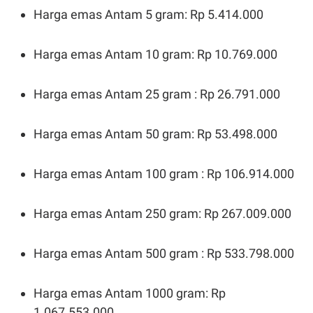
S
A
Harga emas Antam 5 gram: Rp 5.414.000
A
G
T
E
D
S
A
Harga emas Antam 10 gram: Rp 10.769.000
T
A
K
L
Harga emas Antam 25 gram : Rp 26.791.000
O
I
N
P
T
S
Harga emas Antam 50 gram: Rp 53.498.000
A
U
N
S
T
V
Harga emas Antam 100 gram : Rp 106.914.000
JARINGAN
Harga emas Antam 250 gram: Rp 267.009.000
K
P
O
R
Harga emas Antam 500 gram : Rp 533.798.000
N
E
T
S
A
S
Harga emas Antam 1000 gram: Rp
N
R
A
E
1.067.553.000