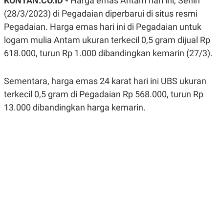
KONTAN.CO.ID -
Harga emas Antam hari ini, Senin
A
A
(28/3/2023) di Pegadaian diperbarui di situs resmi
S
L
I
Pegadaian. Harga emas hari ini di Pegadaian untuk
K
I
logam mulia Antam ukuran terkecil 0,5 gram dijual Rp
E
N
U
D
618.000, turun Rp 1.000 dibandingkan kemarin (27/3).
A
U
N
S
G
T
Sementara, harga emas 24 karat hari ini UBS ukuran
A
R
N
I
terkecil 0,5 gram di Pegadaian Rp 568.000, turun Rp
P
I
13.000 dibandingkan harga kemarin.
E
N
L
T
U
E
A
R
N
N
G
A
U
S
S
I
A
O
H
N
A
A
L
P
R
E
E