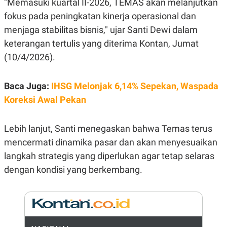
"Memasuki kuartal II-2026, TEMAS akan melanjutkan
E
R
fokus pada peningkatan kinerja operasional dan
F
B
menjaga stabilitas bisnis," ujar Santi Dewi dalam
O
U
K
S
keterangan tertulis yang diterima Kontan, Jumat
U
I
(10/4/2026).
S
N
E
S
S
Baca Juga:
IHSG Melonjak 6,14% Sepekan, Waspada
I
N
Koreksi Awal Pekan
S
I
G
Lebih lanjut, Santi menegaskan bahwa Temas terus
H
T
mencermati dinamika pasar dan akan menyesuaikan
S
B
langkah strategis yang diperlukan agar tetap selaras
T
E
O
L
dengan kondisi yang berkembang.
C
A
K
N
S
J
E
A
T
O
U
N
P