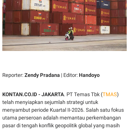
A
A
S
L
I
K
I
E
N
U
D
A
U
N
S
G
T
A
R
N
I
P
I
E
N
L
T
Reporter:
U
E
Zendy Pradana
| Editor:
Handoyo
A
R
N
N
G
A
U
S
KONTAN.CO.ID - JAKARTA
. PT Temas Tbk (
TMAS
)
S
I
telah menyiapkan sejumlah strategi untuk
A
O
H
N
menyambut periode Kuartal II-2026. Salah satu fokus
A
A
L
utama perseroan adalah memantau perkembangan
P
R
pasar di tengah konflik geopolitik global yang masih
E
E