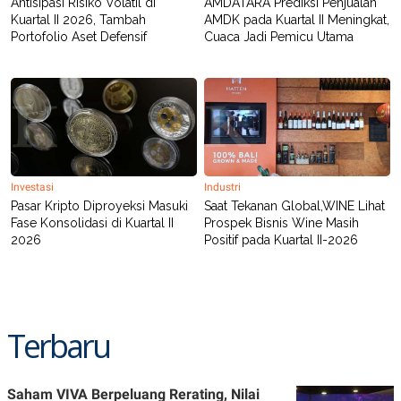
Antisipasi Risiko Volatil di
AMDATARA Prediksi Penjualan
POLICY
Kuartal II 2026, Tambah
AMDK pada Kuartal II Meningkat,
Portofolio Aset Defensif
Cuaca Jadi Pemicu Utama
Investasi
Industri
Pasar Kripto Diproyeksi Masuki
Saat Tekanan Global,WINE Lihat
Fase Konsolidasi di Kuartal II
Prospek Bisnis Wine Masih
2026
Positif pada Kuartal II-2026
Terbaru
Saham VIVA Berpeluang Rerating, Nilai