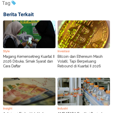
Tag
R
T
I
S
Berita Terkait
I
N
G
K
G
M
E
D
I
Style
Investasi
A
Magang Kemensetneg Kuartal II
Bitcoin dan Ethereum Masih
.
I
2026 Dibuka, Simak Syarat dan
Volatil, Tapi Berpeluang
D
Cara Daftar
Rebound di Kuartal II 2026
SITEMAP
PROFILE
TERM
OF
USE
PEDOMAN
PEMBERITAAN
SIBER
Insight
Industri
PRIVACY