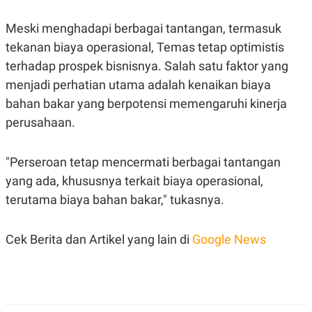
C
L
A
E
D
A
Meski menghadapi berbagai tantangan, termasuk
E
S
tekanan biaya operasional, Temas tetap optimistis
M
E
Y
.
terhadap prospek bisnisnya. Salah satu faktor yang
I
D
menjadi perhatian utama adalah kenaikan biaya
L
K
bahan bakar yang berpotensi memengaruhi kinerja
A
I
perusahaan.
N
N
G
E
G
R
A
J
"Perseroan tetap mencermati berbagai tantangan
N
A
A
E
yang ada, khususnya terkait biaya operasional,
N
M
terutama biaya bahan bakar," tukasnya.
C
I
E
T
T
E
A
N
Cek Berita dan Artikel yang lain di
Google News
K
E
A
P
D
A
V
P
E
E
R