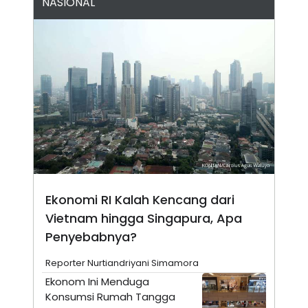
NASIONAL
N
S
E
E
W
R
S
E
S
M
E
O
T
N
U
I
P
A
A
K
D
I
V
L
A
S
K
O
R
Ekonomi RI Kalah Kencang dari
P
Vietnam hingga Singapura, Apa
O
R
Penyebabnya?
A
S
I
Reporter Nurtiandriyani Simamora
K
N
Ekonom Ini Menduga
I
A
Konsumsi Rumah Tangga
L
T