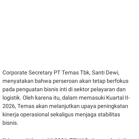
E
E
H
S
A
T
T
Y
A
L
N
E
E
A
N
N
G
A
L
L
I
I
S
S
H
I
S
Corporate Secretary PT Temas Tbk, Santi Dewi,
E
K
menyatakan bahwa perseroan akan tetap berfokus
X
O
E
L
pada penguatan bisnis inti di sektor pelayaran dan
C
O
U
M
logistik. Oleh karena itu, dalam memasuki Kuartal II-
T
2026, Temas akan melanjutkan upaya peningkatan
I
V
kinerja operasional sekaligus menjaga stabilitas
E
C
bisnis.
O
R
N