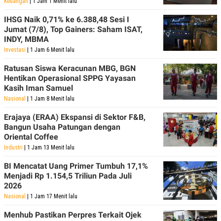
Keuangan
| 1 Jam 1 Menit lalu
IHSG Naik 0,71% ke 6.388,48 Sesi I
Jumat (7/8), Top Gainers: Saham ISAT,
INDY, MBMA
Investasi
| 1 Jam 6 Menit lalu
Ratusan Siswa Keracunan MBG, BGN
Hentikan Operasional SPPG Yayasan
Kasih Iman Samuel
Nasional
| 1 Jam 8 Menit lalu
Erajaya (ERAA) Ekspansi di Sektor F&B,
Bangun Usaha Patungan dengan
Oriental Coffee
Industri
| 1 Jam 13 Menit lalu
BI Mencatat Uang Primer Tumbuh 17,1%
Menjadi Rp 1.154,5 Triliun Pada Juli
2026
Nasional
| 1 Jam 17 Menit lalu
Menhub Pastikan Perpres Terkait Ojek