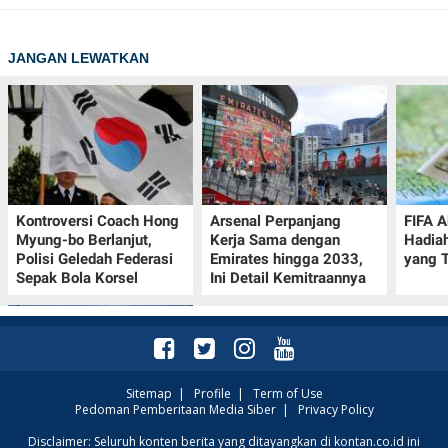
JANGAN LEWATKAN
Kontroversi Coach Hong
Arsenal Perpanjang
FIFA A
Myung-bo Berlanjut,
Kerja Sama dengan
Hadia
Polisi Geledah Federasi
Emirates hingga 2033,
yang T
Sepak Bola Korsel
Ini Detail Kemitraannya
Sitemap
|
Profile
|
Term of Use
Pedoman Pemberitaan Media Siber
|
Privacy Policy
Prakiraan Cuaca Kota
Disclaimer: Seluruh konten berita yang ditayangkan di kontan.co.id ini