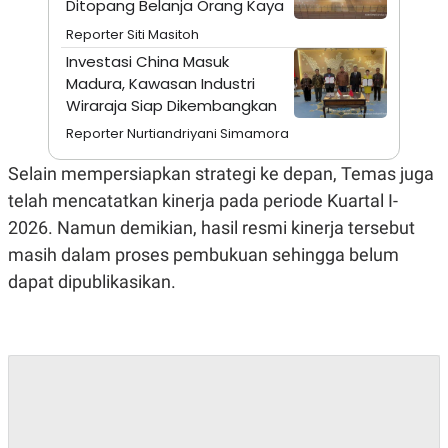
Ditopang Belanja Orang Kaya
A
I
S
V
Reporter Siti Masitoh
K
E
E
Investasi China Masuk
M
Madura, Kawasan Industri
E
N
Wiraraja Siap Dikembangkan
T
Reporter Nurtiandriyani Simamora
E
R
I
Selain mempersiapkan strategi ke depan, Temas juga
A
telah mencatatkan kinerja pada periode Kuartal I-
N
L
2026. Namun demikian, hasil resmi kinerja tersebut
E
masih dalam proses pembukuan sehingga belum
S
T
dapat dipublikasikan.
A
R
I
KANAL
P
I
U
M