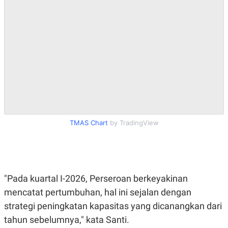
S
A
A
G
T
E
D
S
A
T
A
K
L
O
I
N
P
T
S
A
U
N
S
T
V
TMAS Chart
by TradingView
JARINGAN
K
P
"Pada kuartal I-2026, Perseroan berkeyakinan
O
R
N
E
mencatat pertumbuhan, hal ini sejalan dengan
T
S
strategi peningkatan kapasitas yang dicanangkan dari
A
S
N
R
tahun sebelumnya," kata Santi.
A
E