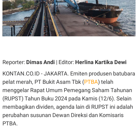
A
A
S
L
I
K
I
E
N
U
D
A
U
N
S
G
T
A
R
N
I
Reporter:
Dimas Andi
| Editor:
Herlina Kartika Dewi
P
I
E
N
KONTAN.CO.ID - JAKARTA. Emiten produsen batubara
L
T
U
E
pelat merah, PT Bukit Asam Tbk (
PTBA
) telah
A
R
N
N
menggelar Rapat Umum Pemegang Saham Tahunan
G
A
(RUPST) Tahun Buku 2024 pada Kamis (12/6). Selain
U
S
S
I
membagikan dividen, agenda lain di RUPST ini adalah
A
O
H
N
perubahan susunan Dewan Direksi dan Komisaris
A
A
PTBA.
L
P
R
E
E