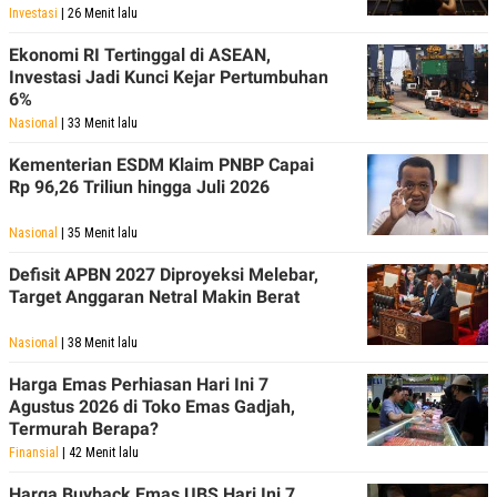
Investasi
| 26 Menit lalu
POLICY
Ekonomi RI Tertinggal di ASEAN,
Investasi Jadi Kunci Kejar Pertumbuhan
6%
Nasional
| 33 Menit lalu
Kementerian ESDM Klaim PNBP Capai
Rp 96,26 Triliun hingga Juli 2026
Nasional
| 35 Menit lalu
Defisit APBN 2027 Diproyeksi Melebar,
Target Anggaran Netral Makin Berat
Nasional
| 38 Menit lalu
Harga Emas Perhiasan Hari Ini 7
Agustus 2026 di Toko Emas Gadjah,
Termurah Berapa?
Finansial
| 42 Menit lalu
Harga Buyback Emas UBS Hari Ini 7