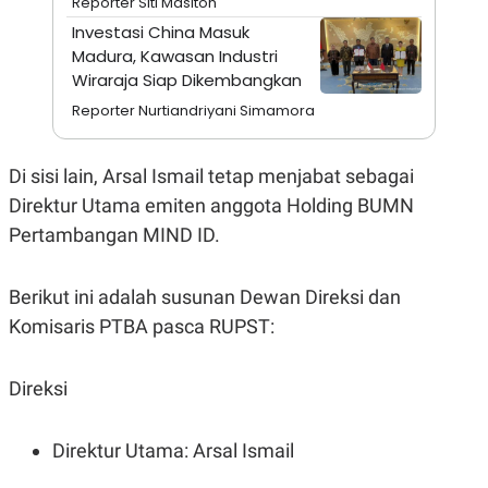
Reporter Siti Masitoh
A
I
S
V
Investasi China Masuk
K
E
Madura, Kawasan Industri
E
M
Wiraraja Siap Dikembangkan
E
Reporter Nurtiandriyani Simamora
N
T
E
R
Di sisi lain, Arsal Ismail tetap menjabat sebagai
I
A
Direktur Utama emiten anggota Holding BUMN
N
Pertambangan MIND ID.
L
E
S
Berikut ini adalah susunan Dewan Direksi dan
T
A
Komisaris PTBA pasca RUPST:
R
I
Direksi
KANAL
Direktur Utama: Arsal Ismail
P
I
U
M