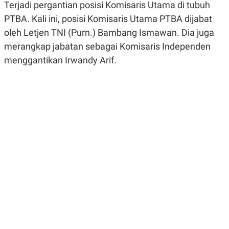
Terjadi pergantian posisi Komisaris Utama di tubuh
R
G
S
I
PTBA. Kali ini, posisi Komisaris Utama PTBA dijabat
O
O
N
N
oleh Letjen TNI (Purn.) Bambang Ismawan. Dia juga
A
A
merangkap jabatan sebagai Komisaris Independen
L
L
F
menggantikan Irwandy Arif.
I
N
A
N
C
E
Y
C
A
A
N
R
G
I
T
T
E
A
R
H
.
U
.
.
K
L
E
I
S
F