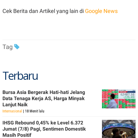
R
T
I
Cek Berita dan Artikel yang lain di
Google News
S
I
N
G
K
G
M
Tag
E
D
I
A
.
Terbaru
I
D
Bursa Asia Bergerak Hati-hati Jelang
Data Tenaga Kerja AS, Harga Minyak
SITEMAP
PROFILE
TERM
Lanjut Naik
OF
Internasional
| 18 Menit lalu
USE
PEDOMAN
IHSG Rebound 0,45% ke Level 6.372
PEMBERITAAN
Jumat (7/8) Pagi, Sentimen Domestik
SIBER
Masih Positif
PRIVACY