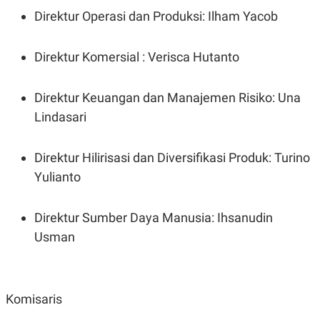
S
A
Direktur Operasi dan Produksi: Ilham Yacob
A
G
T
E
D
S
A
Direktur Komersial : Verisca Hutanto
T
A
K
L
Direktur Keuangan dan Manajemen Risiko: Una
O
I
N
P
Lindasari
T
S
A
U
N
S
Direktur Hilirisasi dan Diversifikasi Produk: Turino
T
V
Yulianto
JARINGAN
Direktur Sumber Daya Manusia: Ihsanudin
Usman
K
P
O
R
N
E
T
S
A
S
Komisaris
N
R
A
E