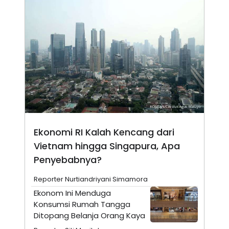
N
S
E
E
W
R
S
E
S
M
E
O
T
N
U
I
P
A
A
K
D
I
V
L
A
S
K
Ekonomi RI Kalah Kencang dari
O
Vietnam hingga Singapura, Apa
R
P
Penyebabnya?
O
R
A
Reporter Nurtiandriyani Simamora
S
Ekonom Ini Menduga
I
Konsumsi Rumah Tangga
K
N
Ditopang Belanja Orang Kaya
I
A
L
T