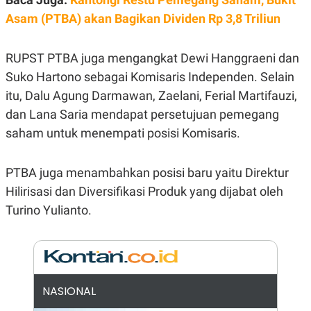
E
R
Asam (PTBA) akan Bagikan Dividen Rp 3,8 Triliun
F
B
O
U
K
S
RUPST PTBA juga mengangkat Dewi Hanggraeni dan
U
I
Suko Hartono sebagai Komisaris Independen. Selain
S
N
E
itu, Dalu Agung Darmawan, Zaelani, Ferial Martifauzi,
S
S
dan Lana Saria mendapat persetujuan pemegang
I
saham untuk menempati posisi Komisaris.
N
S
I
G
PTBA juga menambahkan posisi baru yaitu Direktur
H
T
Hilirisasi dan Diversifikasi Produk yang dijabat oleh
S
B
Turino Yulianto.
T
E
O
L
C
A
K
N
S
J
E
A
T
O
NASIONAL
U
N
P