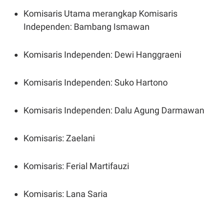
C
L
A
E
Komisaris Utama merangkap Komisaris
D
A
Independen: Bambang Ismawan
E
S
M
E
Y
.
I
Komisaris Independen: Dewi Hanggraeni
D
L
K
A
I
Komisaris Independen: Suko Hartono
N
N
G
E
G
R
A
J
Komisaris Independen: Dalu Agung Darmawan
N
A
A
E
N
M
Komisaris: Zaelani
C
I
E
T
T
E
A
N
Komisaris: Ferial Martifauzi
K
E
A
P
D
Komisaris: Lana Saria
A
V
P
E
E
R